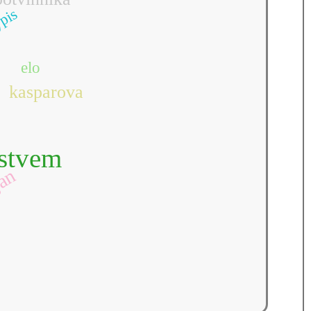
pis
elo
kasparova
stvem
jan
r