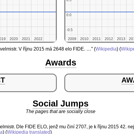
0.5
0.5
0.0
0.0
-0.5
-0.5
019
019
2020
2020
2021
2021
2022
2022
2009
2009
2010
2010
2011
2011
2012
2012
2013
2013
20
20
velmistr. V říjnu 2015 má 2648 elo FIDE. …”
(
Wikipedia
) (
Wikipe
Awards
CT
AW
Social Jumps
The pages that are socially close
lmistr. Dle FIDE ELO, jenž mu činí 2707, je k říjnu 2015 42. ne
ia
) (
Wikipedia translated
)