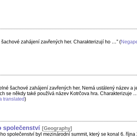
 šachové zahájení zavřených her. Charakterizují ho …”
(
Negap
elné šachové zahájení zavřených her. Nemá ustálený název a j
ch se někdy také používá název Kotrčova hra. Charakterizuje 
a translated
)
 společenství
[
Geography
]
ho společenství byl mezinárodní summit, který se konal 6. října