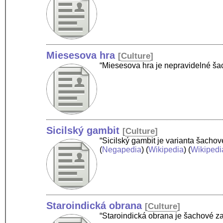
Miesesova hra
[
Culture
]
“Miesesova hra je nepravidelné ša
Sicilský gambit
[
Culture
]
“Sicilský gambit je varianta šachov
(
Negapedia
) (
Wikipedia
) (
Wikipedi
Staroindická obrana
[
Culture
]
“Staroindická obrana je šachové za