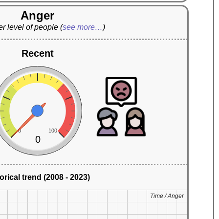
Anger
r level of people
(
see more…
)
Recent
0
100
0
orical trend (2008 - 2023)
Time / Anger
Time / Anger