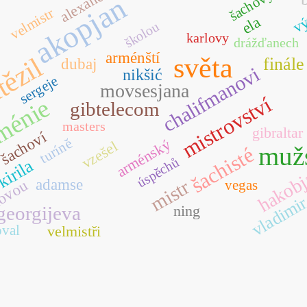
alexandru
šachový
akopjan
vý
velmistr
ela
školou
karlovy
drážďanech
arménští
tězil
světa
finále
dubaj
chalifmanovi
nikšić
sergeje
movsesjana
mistrovství
ménie
gibtelecom
masters
gibraltar
šachoví
turíně
arménský
vzešel
muž
šachisté
úspěchů
kirila
hakob
mistr
adamse
hovou
vegas
vladimi
georgijeva
ning
oval
velmistři