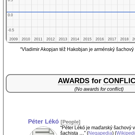
0.5
0.5
0.0
0.0
-0.5
-0.5
2009
2009
2010
2010
2011
2011
2012
2012
2013
2013
2014
2014
2015
2015
2016
2016
2017
2017
2018
2018
2
2
“Vladimir Akopjan též Hakobjan je arménský šachový 
AWARDS
for
CONFLI
(No awards for conflict)
Péter Lékó
[
People
]
“Péter Lékó je maďarský šachový ve
šachista …”
(
Negapedia
) (
Wikiped