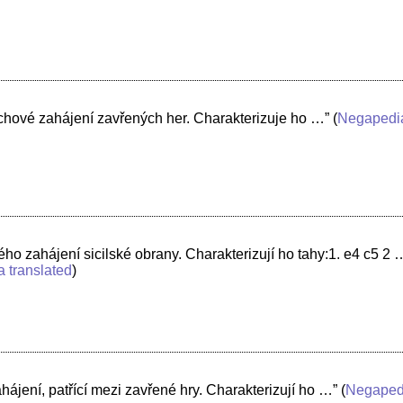
chové zahájení zavřených her. Charakterizuje ho …”
(
Negapedi
ého zahájení sicilské obrany. Charakterizují ho tahy:1. e4 c5 2 
a translated
)
hájení, patřící mezi zavřené hry. Charakterizují ho …”
(
Negaped