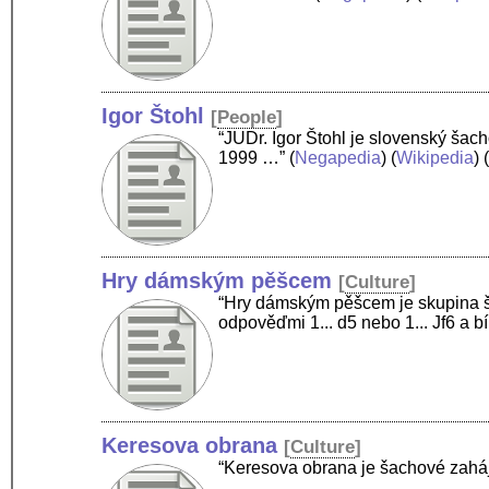
Igor Štohl
[
People
]
“JUDr. Igor Štohl je slovenský ša
1999 …”
(
Negapedia
) (
Wikipedia
) 
Hry dámským pěšcem
[
Culture
]
“Hry dámským pěšcem je skupina šac
odpověďmi 1... d5 nebo 1... Jf6 a 
Keresova obrana
[
Culture
]
“Keresova obrana je šachové zahá