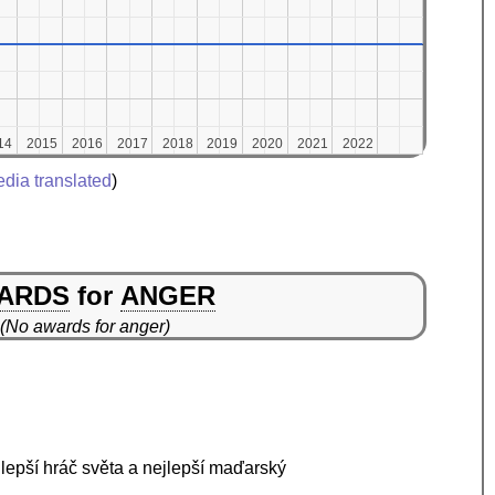
14
14
2015
2015
2016
2016
2017
2017
2018
2018
2019
2019
2020
2020
2021
2021
2022
2022
dia translated
)
ARDS
for
ANGER
(No awards for anger)
jlepší hráč světa a nejlepší maďarský