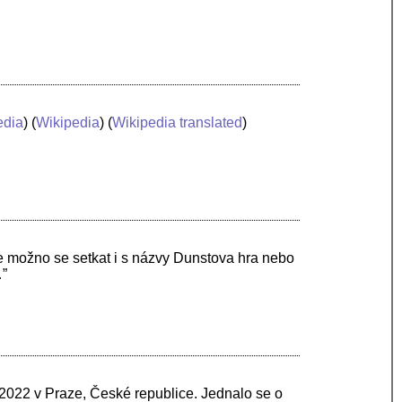
edia
) (
Wikipedia
) (
Wikipedia translated
)
e možno se setkat i s názvy Dunstova hra nebo
…”
 2022 v Praze, České republice. Jednalo se o