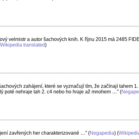
chový velmistr a autor šachových knih. K říjnu 2015 má 2485 FI
(
Wikipedia translated
)
hových zahájení, které se vyznačují tím, že začínají tahem 1. 
bílý poté nehraje tah 2. c4 nebo ho hraje až mnohem …”
(
Negape
jení zavřených her charakterizované …”
(
Negapedia
) (
Wikipedi