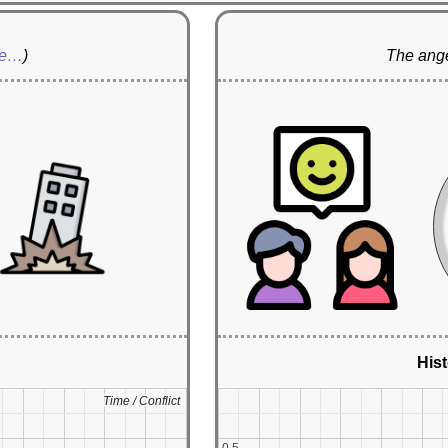
re…
)
The ange
Hist
Time / Conflict
Time / Conflict