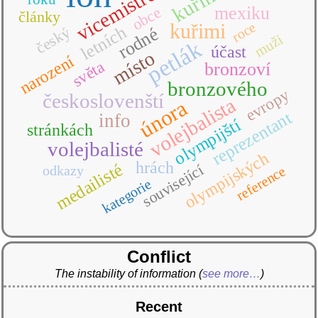
vicemistrem
kuřim
mexiku
obce
články
roce
kuřimi
letních
český
rodné
muži
petlák
účast
místo
narození
světa
bronzoví
bronzového
evropy
českoslovenští
volejbalista
února
reprezentant
info
olympijští
stránkách
volejbalisté
olympijských
hrách
medailisté
související
odkazy
reference
kategorie
Conflict
The instability of information
(
see more…
)
Recent