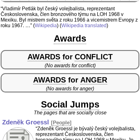
“Vladimír Petlák byl český volejbalista, reprezentant
Československa, člen bronzového týmu na LOH 1968 v
Mexiku. Byl mistrem světa z roku 1966 a vicemistrem Evropy z
roku 1967. …”
(
Wikipedia
) (
Wikipedia translated
)
Awards
AWARDS
for
CONFLICT
(No awards for conflict)
AWARDS
for
ANGER
(No awards for anger)
Social Jumps
The pages that are socially close
Zdeněk Groessl
[
People
]
“Zdeněk Groessl je bývalý český volejbalista,
reprezentant Československa, člen
bronzového týmu na LOH 1968 v Mexiku. Je