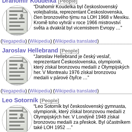
Drahomír Koudelka
[
People
]
“Drahomír Koudelka byl československý
volejbalista, reprezentant Československa,
člen bronzového týmu na LOH 1968 v Mexiku.
Kromě toho vyhrál v roce 1966 mistrovství
světa a dvakrát byl vicemistrem Evropy …”
(
Negapedia
) (
Wikipedia
) (
Wikipedia translated
)
Jaroslav Hellebrand
[
People
]
“Jaroslav Hellebrand je český veslař,
reprezentant Československa, olympionik,
který získal bronzovou medaili z Olympijských
her. V Montrealu 1976 získal bronzovou
medaili v párové čtyřce …”
(
Negapedia
) (
Wikipedia
) (
Wikipedia translated
)
Leo Sotorník
[
People
]
“Leo Sotorník byl československý gymnasta,
olympionik, který získal bronzovou medaili z
Olympijských her. V Londýně 1948 získal
bronzovou medaili za přeskok. Byl účastníkem
také LOH 1952 …”