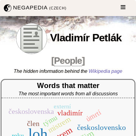
NEGAPEDIA
(CZECH)
Vladimír Petlák
[
People
]
The hidden information behind the
Wikipedia page
Words that matter
The most important words from all discussions
externí
československa
úmrtí
vladimír
týmu
mistrem
člen
československo
loh
roku