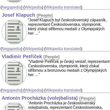
(
Negapedia
) (
Wikipedia
) (
Wikipedia translated
)
Josef Klapuch
[
People
]
“Josef Klapuch byl československý zápasník,
reprezentant Československa, olympionik,
který získal stříbrnou medaili z Olympijských
her …”
(
Negapedia
) (
Wikipedia
) (
Wikipedia translated
)
Vladimír Petříček
[
People
]
“Vladimír Petříček je český veslař, reprezentant
Československa, olympionik, který získal
stříbrnou a bronzovou medaili z Olympijských
her …”
(
Negapedia
) (
Wikipedia
) (
Wikipedia translated
)
Antonín Procházka (volejbalista)
[
People
]
“Antonín Procházka je československý
volejbalista, reprezentant Československa,