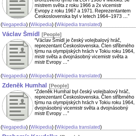
mistrem světa z roku 1966 a 2x vicemistr
Evropy z roku 1967 a 1971. Reprezentantem
Československa byl v letech 1964–1973 …”
(
Negapedia
) (
Wikipedia
) (
Wikipedia translated
)
Václav Šmídl
[
People
]
“Václav Šmídl je český volejbalový hráč,
reprezentant Československa. Člen stříbrného
týmu na olympijských hrách v Tokiu roku 1964,
mistr světa a dvojnásobný vicemistr světa a
mistr Evropy …”
(
Negapedia
) (
Wikipedia
) (
Wikipedia translated
)
Zdeněk Humhal
[
People
]
“Zdeněk Humhal byl český volejbalový hráč,
reprezentant Československa. Člen stříbrného
týmu na olympijských hrách v Tokiu roku 1964,
dvojnásobný vicemistr světa a dvojnásobný
mistr Evropy …”
(
Negapedia
) (
Wikipedia
) (
Wikipedia translated
)