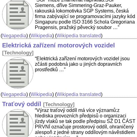
Siemens, dříve Simmering-Graz-Pauker,
rakouská lokomotivka SGP Systems, česká
firma zabývající se programovacími jazyky kód
Singapuru podle ISO 3166 Schola Gregoriana
Pragensis, pražský pěvecký soubor …”
(
Negapedia
) (
Wikipedia
) (
Wikipedia translated
)
Elektrická zařízení motorových vozidel
[
Technology
]
“Elektrická zařízení motorových vozidel jsou
zčásti podobná jako u jiných dopravních
prostředků …”
(
Negapedia
) (
Wikipedia
) (
Wikipedia translated
)
Traťový oddíl
[
Technology
]
“Výraz traťový oddíl má více významů:z
hlediska provozních předpisů o organizaci
jízdy vlaků se tak podle předpisu SŽ D1 ČÁST
PRVNÍ označuje prostorový oddíl, ohraničený
alespoň z jedné strany oddílovým návěstidlem