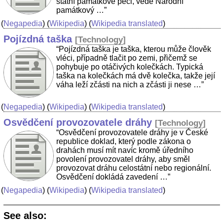
státní památkové péči, vede Národní
památkový …”
(
Negapedia
) (
Wikipedia
) (
Wikipedia translated
)
Pojízdná taška
[
Technology
]
“Pojízdná taška je taška, kterou může člověk
vléci, případně tlačit po zemi, přičemž se
pohybuje po otáčivých kolečkách. Typická
taška na kolečkách má dvě kolečka, takže její
váha leží zčásti na nich a zčásti ji nese …”
(
Negapedia
) (
Wikipedia
) (
Wikipedia translated
)
Osvědčení provozovatele dráhy
[
Technology
]
“Osvědčení provozovatele dráhy je v České
republice doklad, který podle zákona o
drahách musí mít navíc kromě úředního
povolení provozovatel dráhy, aby směl
provozovat dráhu celostátní nebo regionální.
Osvědčení dokládá zavedení …”
(
Negapedia
) (
Wikipedia
) (
Wikipedia translated
)
See also: