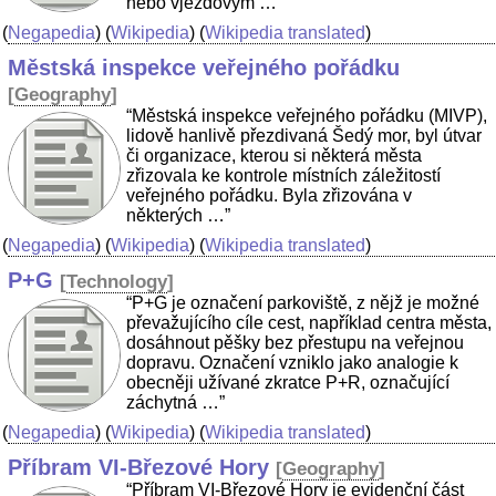
nebo vjezdovým …”
(
Negapedia
) (
Wikipedia
) (
Wikipedia translated
)
Městská inspekce veřejného pořádku
[
Geography
]
“Městská inspekce veřejného pořádku (MIVP),
lidově hanlivě přezdivaná Šedý mor, byl útvar
či organizace, kterou si některá města
zřizovala ke kontrole místních záležitostí
veřejného pořádku. Byla zřizována v
některých …”
(
Negapedia
) (
Wikipedia
) (
Wikipedia translated
)
P+G
[
Technology
]
“P+G je označení parkoviště, z nějž je možné
převažujícího cíle cest, například centra města,
dosáhnout pěšky bez přestupu na veřejnou
dopravu. Označení vzniklo jako analogie k
obecněji užívané zkratce P+R, označující
záchytná …”
(
Negapedia
) (
Wikipedia
) (
Wikipedia translated
)
Příbram VI-Březové Hory
[
Geography
]
“Příbram VI-Březové Hory je evidenční část