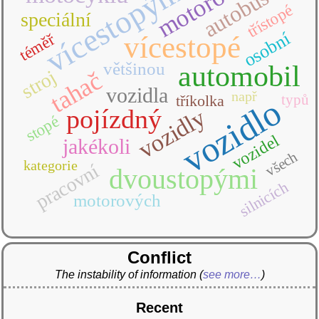
vícestopými
motorová
autobus
třístopé
speciální
osobní
téměř
vícestopé
většinou
automobil
stroj
tahač
vozidla
např
typů
tříkolka
vozidlo
pojízdný
vozidly
stopé
vozidel
jakékoli
všech
kategorie
pracovní
dvoustopými
silnicích
motorových
Conflict
The instability of information
(
see more…
)
Recent