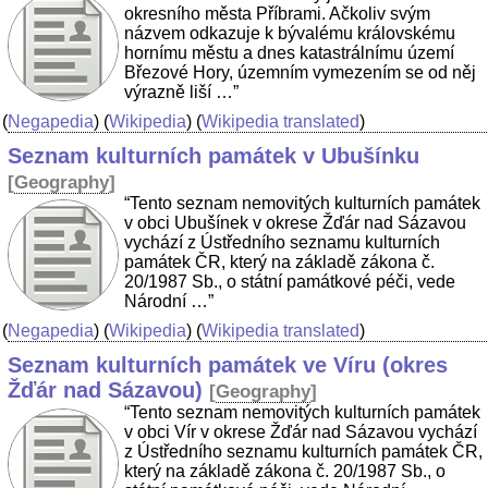
okresního města Příbrami. Ačkoliv svým
názvem odkazuje k bývalému královskému
hornímu městu a dnes katastrálnímu území
Březové Hory, územním vymezením se od něj
výrazně liší …”
(
Negapedia
) (
Wikipedia
) (
Wikipedia translated
)
Seznam kulturních památek v Ubušínku
[
Geography
]
“Tento seznam nemovitých kulturních památek
v obci Ubušínek v okrese Žďár nad Sázavou
vychází z Ústředního seznamu kulturních
památek ČR, který na základě zákona č.
20/1987 Sb., o státní památkové péči, vede
Národní …”
(
Negapedia
) (
Wikipedia
) (
Wikipedia translated
)
Seznam kulturních památek ve Víru (okres
Žďár nad Sázavou)
[
Geography
]
“Tento seznam nemovitých kulturních památek
v obci Vír v okrese Žďár nad Sázavou vychází
z Ústředního seznamu kulturních památek ČR,
který na základě zákona č. 20/1987 Sb., o