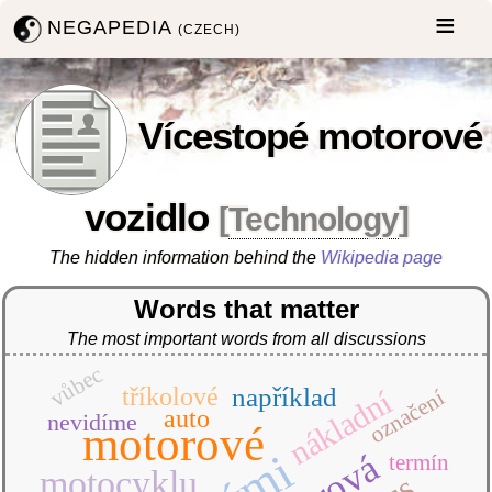
NEGAPEDIA
(CZECH)
Vícestopé motorové
vozidlo
[
Technology
]
The hidden information behind the
Wikipedia page
Words that matter
The most important words from all discussions
vůbec
tříkolové
například
nákladní
označení
auto
nevidíme
motorové
termín
motocyklu