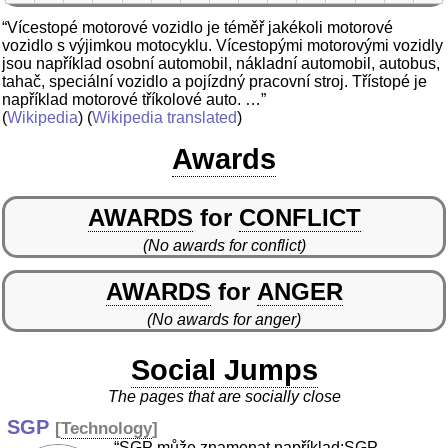
“Vícestopé motorové vozidlo je téměř jakékoli motorové
vozidlo s výjimkou motocyklu. Vícestopými motorovými vozidly
jsou například osobní automobil, nákladní automobil, autobus,
tahač, speciální vozidlo a pojízdný pracovní stroj. Třístopé je
například motorové tříkolové auto. …”
(
Wikipedia
) (
Wikipedia translated
)
Awards
AWARDS
for
CONFLICT
(No awards for conflict)
AWARDS
for
ANGER
(No awards for anger)
Social Jumps
The pages that are socially close
SGP
[
Technology
]
“SGP může znamenat například:SGP