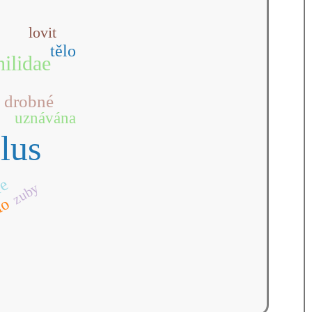
lovit
tělo
ilidae
drobné
uznávána
lus
ře
zuby
lo