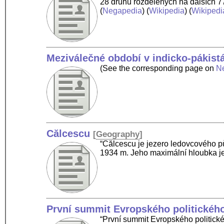
28 druhů rozdělených na dalších 77
(
Negapedia
) (
Wikipedia
) (
Wikipedi
Meziválečné období v indicko-pákis
(See the corresponding page on
N
Călcescu
[
Geography
]
“Călcescu je jezero ledovcového p
1934 m. Jeho maximální hloubka j
První summit Evropského politického
“První summit Evropského politické