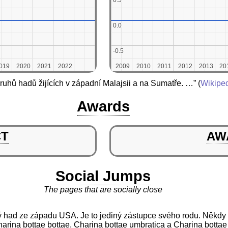
0.5
0.5
0.0
0.0
-0.5
-0.5
019
019
2020
2020
2021
2021
2022
2022
2009
2009
2010
2010
2011
2011
2012
2012
2013
2013
20
20
ruhů hadů žijících v západní Malajsii a na Sumatře. …”
(
Wikipe
Awards
CT
AW
Social Jumps
The pages that are socially close
ý had ze západu USA. Je to jediný zástupce svého rodu. Někdy s
arina bottae bottae, Charina bottae umbratica a Charina botta