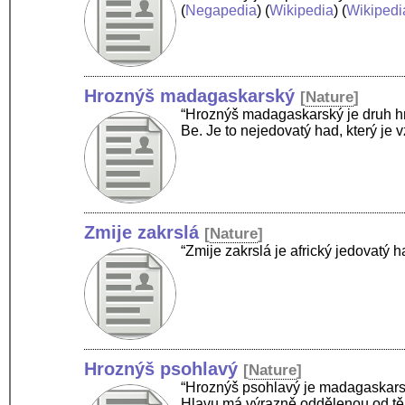
(
Negapedia
) (
Wikipedia
) (
Wikipedi
Hroznýš madagaskarský
[
Nature
]
“Hroznýš madagaskarský je druh hro
Be. Je to nejedovatý had, který j
Zmije zakrslá
[
Nature
]
“Zmije zakrslá je africký jedovat
Hroznýš psohlavý
[
Nature
]
“Hroznýš psohlavý je madagaskarský
Hlavu má výrazně oddělenou od tě