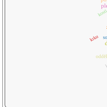
pl
kost
krku
s
oddě
k