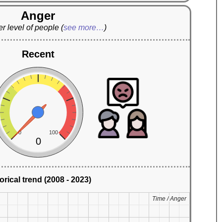
Anger
r level of people
(
see more…
)
Recent
0
100
0
orical trend (2008 - 2023)
Time / Anger
Time / Anger