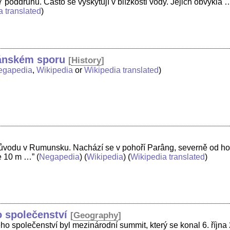
 poddruhů. Často se vyskytují v blízkosti vody. Jejich obvyklá 
a translated
)
tánském sporu
[
History
]
egapedia
,
Wikipedia
or
Wikipedia translated
)
ůvodu v Rumunsku. Nachází se v pohoří Parâng, severně od ho
e 10 m …”
(
Negapedia
) (
Wikipedia
) (
Wikipedia translated
)
 společenství
[
Geography
]
ho společenství byl mezinárodní summit, který se konal 6. října