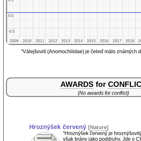
0.5
0.5
0.0
0.0
-0.5
-0.5
2009
2009
2010
2010
2011
2011
2012
2012
2013
2013
2014
2014
2015
2015
2016
2016
2017
2017
2018
2018
2
2
“Válejšovití (Anomochilidae) je čeleď málo známých d
AWARDS
for
CONFLI
(No awards for conflict)
Hroznýšek červený
[
Nature
]
“Hroznýšek červený je hroznýšovit
však brány jako poddruhy. Jde o Ch