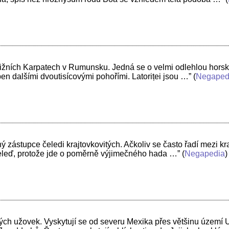
v Jižních Karpatech v Rumunsku. Jedná se o velmi odlehlou horsk
en dalšími dvoutisícovými pohořími. Latoriței jsou …”
(
Negaped
ý zástupce čeledi krajtovkovitých. Ačkoliv se často řadí mezi kr
 čeleď, protože jde o poměrně výjimečného hada …”
(
Negapedia
)
ch užovek. Vyskytují se od severu Mexika přes většinu území 