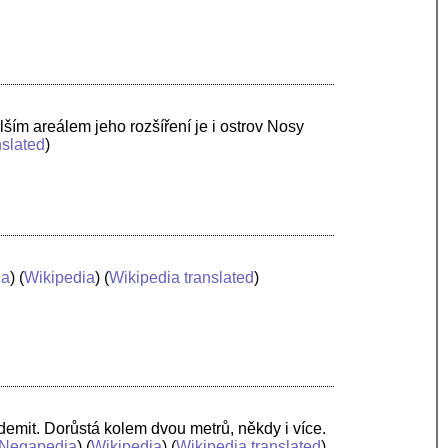
ším areálem jeho rozšíření je i ostrov Nosy
nslated
)
ia
) (
Wikipedia
) (
Wikipedia translated
)
demit. Dorůstá kolem dvou metrů, někdy i více.
Negapedia
) (
Wikipedia
) (
Wikipedia translated
)