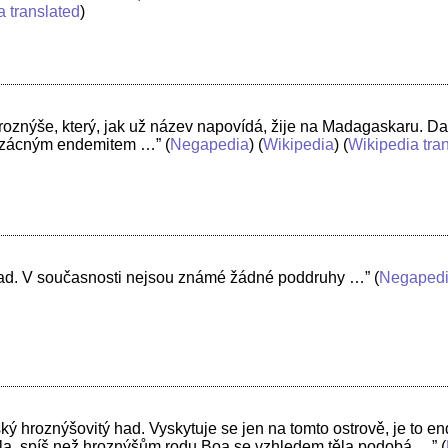
a translated
)
znýše, který, jak už název napovídá, žije na Madagaskaru. Dal
e vzácným endemitem …”
(
Negapedia
) (
Wikipedia
) (
Wikipedia tra
ý had. V současnosti nejsou známé žádné poddruhy …”
(
Negaped
 hroznýšovitý had. Vyskytuje se jen na tomto ostrově, je to en
la, spíš než hroznýšům rodu Boa se vzhledem těla podobá …”
(