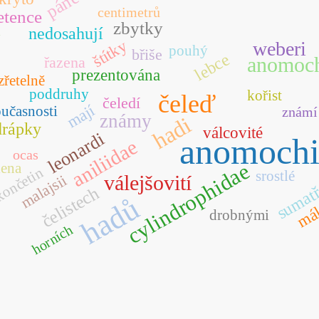
centimetrů
etence
zbytky
i
nedosahují
štítky
weberi
pouhý
břiše
lebce
anomoch
řazena
prezentována
zřetelně
poddruhy
kořist
čeleď
čeledí
mají
oučasnosti
známí
známy
hadi
drápky
válcovité
leonardi
anomochi
aniliidae
ocas
cylindrophidae
lena
ončetin
srostlé
válejšovití
malajsii
sumat
čelistech
hadů
má
drobnými
horních