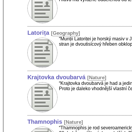
Latorița
[
Geography
]
“Munții Latoriței je horský masiv 
stran je dvoutisícový hřeben obklop
Krajtovka dvoubarvá
[
Nature
]
“Krajtovka dvoubarvá je had a jedin
Proto je daleko vhodnější vlastní
Thamnophis
[
Nature
]
“Thamnophis je rod severoamerický