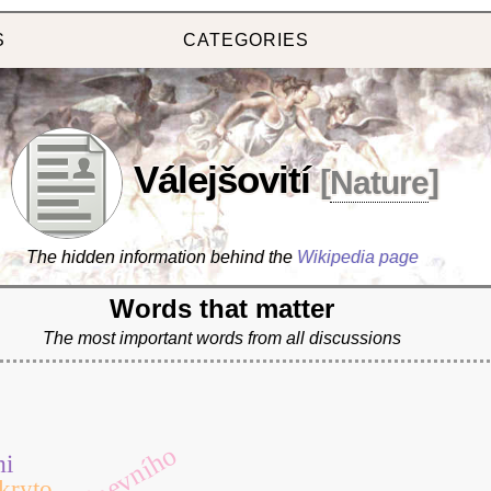
S
CATEGORIES
Válejšovití
[
Nature
]
The hidden information behind the
Wikipedia page
Words that matter
The most important words from all discussions
pánevního
mi
kryto