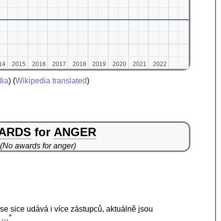
14
14
2015
2015
2016
2016
2017
2017
2018
2018
2019
2019
2020
2020
2021
2021
2022
2022
dia
) (
Wikipedia translated
)
ARDS
for
ANGER
(No awards for anger)
e sice udává i více zástupců, aktuálně jsou
e …”