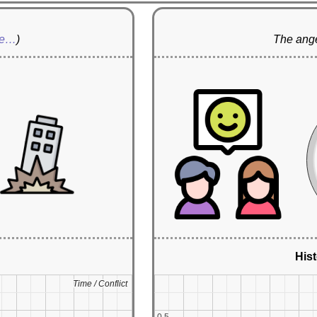
re…
)
The ange
Hist
Time / Conflict
Time / Conflict