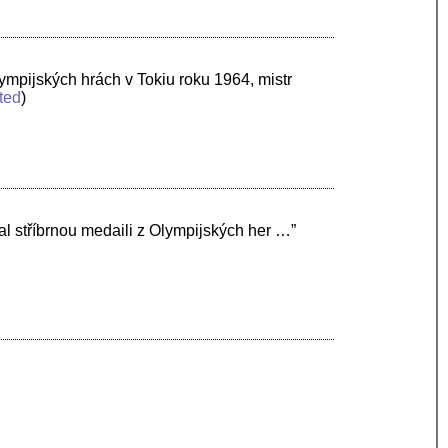
ympijských hrách v Tokiu roku 1964, mistr
ted
)
l stříbrnou medaili z Olympijských her …”