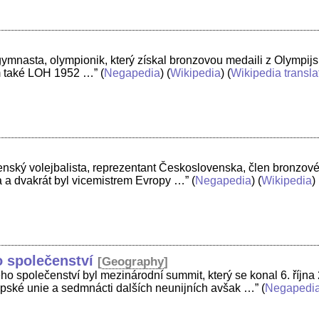
gymnasta, olympionik, který získal bronzovou medaili z Olympij
em také LOH 1952 …”
(
Negapedia
) (
Wikipedia
) (
Wikipedia transla
enský volejbalista, reprezentant Československa, člen bronzo
ta a dvakrát byl vicemistrem Evropy …”
(
Negapedia
) (
Wikipedia
) 
 společenství
[
Geography
]
ho společenství byl mezinárodní summit, který se konal 6. října
opské unie a sedmnácti dalších neunijních avšak …”
(
Negapedi