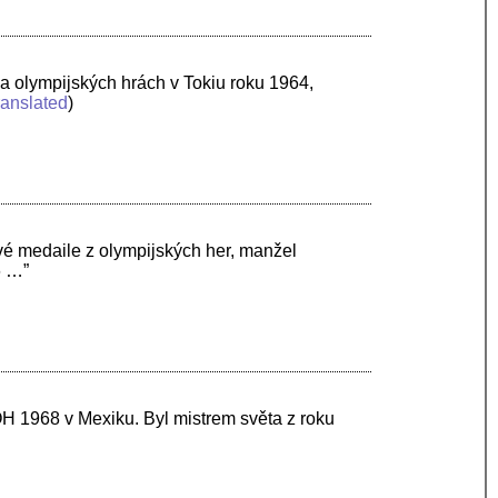
a olympijských hrách v Tokiu roku 1964,
ranslated
)
vé medaile z olympijských her, manžel
6 …”
OH 1968 v Mexiku. Byl mistrem světa z roku