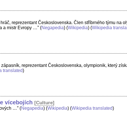
 hráč, reprezentant Československa. Člen stříbrného týmu na ol
a a mistr Evropy …”
(
Negapedia
) (
Wikipedia
) (
Wikipedia transla
zápasník, reprezentant Československa, olympionik, který získa
a translated
)
e vícebojích
[
Culture
]
alových …”
(
Negapedia
) (
Wikipedia
) (
Wikipedia translated
)