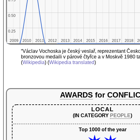
0.75
0.75
0.50
0.50
0.25
0.25
2009
2009
2010
2010
2011
2011
2012
2012
2013
2013
2014
2014
2015
2015
2016
2016
2017
2017
2018
2018
2
2
“Václav Vochoska je český veslař, reprezentant Česko
bronzovou medaili v párové čtyřce a v Moskvě 1980 tak
(
Wikipedia
) (
Wikipedia translated
)
AWARDS
for
CONFLI
LOCAL
(IN CATEGORY
PEOPLE
)
Top 1000 of the year