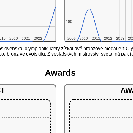
100
100
019
019
2020
2020
2021
2021
2022
2022
2009
2009
2010
2010
2011
2011
2012
2012
2013
2013
20
20
slovenska, olympionik, který získal dvě bronzové medaile z Oly
é bronz ve dvojskifu. Z veslařských mistrovství světa má pak ja
Awards
CT
AW