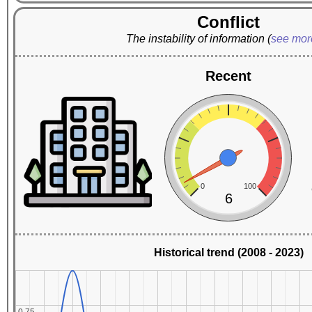
Conflict
The instability of information
(
see mo
Recent
0
100
6
Historical trend (2008 - 2023)