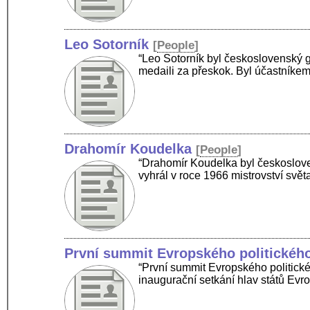
Leo Sotorník
[
People
]
“Leo Sotorník byl československý 
medaili za přeskok. Byl účastník
Drahomír Koudelka
[
People
]
“Drahomír Koudelka byl českoslov
vyhrál v roce 1966 mistrovství svě
První summit Evropského politického
“První summit Evropského politické
inaugurační setkání hlav států Evr