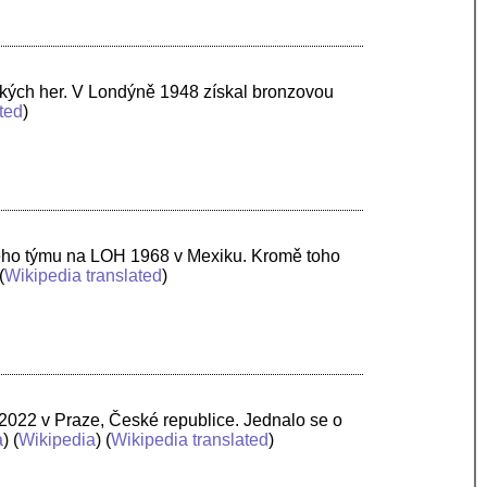
ských her. V Londýně 1948 získal bronzovou
ted
)
vého týmu na LOH 1968 v Mexiku. Kromě toho
(
Wikipedia translated
)
 2022 v Praze, České republice. Jednalo se o
a
) (
Wikipedia
) (
Wikipedia translated
)