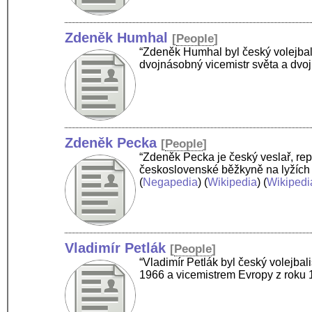
Zdeněk Humhal
[
People
]
“Zdeněk Humhal byl český volejbal
dvojnásobný vicemistr světa a dvo
Zdeněk Pecka
[
People
]
“Zdeněk Pecka je český veslař, re
československé běžkyně na lyžích 
(
Negapedia
) (
Wikipedia
) (
Wikipedi
Vladimír Petlák
[
People
]
“Vladimír Petlák byl český volejba
1966 a vicemistrem Evropy z roku