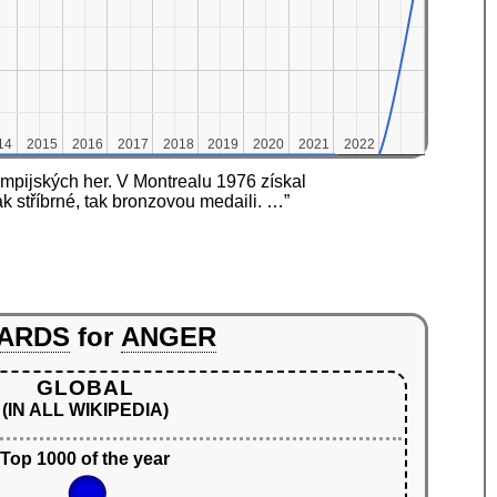
14
14
2015
2015
2016
2016
2017
2017
2018
2018
2019
2019
2020
2020
2021
2021
2022
2022
mpijských her. V Montrealu 1976 získal
k stříbrné, tak bronzovou medaili. …”
ARDS
for
ANGER
GLOBAL
(IN ALL WIKIPEDIA)
Top 1000 of the year