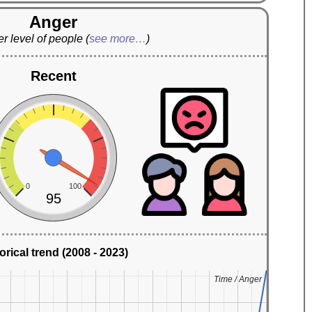
Anger
r level of people
(
see more…
)
Recent
0
100
95
orical trend (2008 - 2023)
Time / Anger
Time / Anger