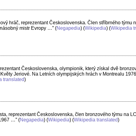
ový hráč, reprezentant Československa. Člen stříbrného týmu n
jnásobný mistr Evropy …”
(
Negapedia
) (
Wikipedia
) (
Wikipedia t
prezentant Československa, olympionik, který získal dvě bronzo
Květy Jeriové. Na Letních olympijských hrách v Montrealu 197
a translated
)
lista, reprezentant Československa, člen bronzového týmu na L
 1967 …”
(
Negapedia
) (
Wikipedia
) (
Wikipedia translated
)