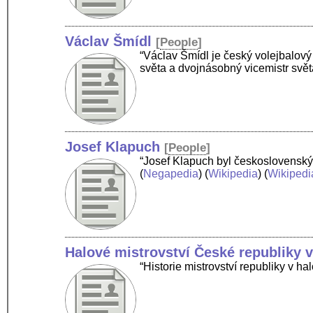
Václav Šmídl
[
People
]
“Václav Šmídl je český volejbalový
světa a dvojnásobný vicemistr svět
Josef Klapuch
[
People
]
“Josef Klapuch byl československý 
(
Negapedia
) (
Wikipedia
) (
Wikipedi
Halové mistrovství České republiky v
“Historie mistrovství republiky v h