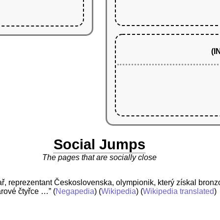
(
Social Jumps
The pages that are socially close
ař, reprezentant Československa, olympionik, který získal bron
árové čtyřce …”
(
Negapedia
) (
Wikipedia
) (
Wikipedia translated
)