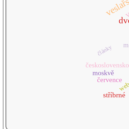
veslař
v
dv
m
články
československo
moskvě
července
we
stříbrné