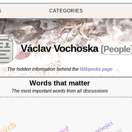
S
CATEGORIES
Václav Vochoska
[
People
The hidden information behind the
Wikipedia page
Words that matter
The most important words from all discussions
í
související