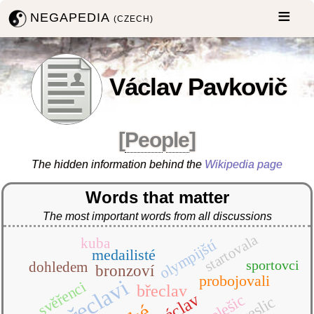
NEGAPEDIA
(CZECH)
Václav Pavkovič
[
People
]
The hidden information behind the
Wikipedia page
Words that matter
The most important words from all discussions
startovala
kuba
olympijští
medailisté
sportovci
dohledem
bronzoví
probojovali
břeclavi
svěřenci
břeclav
václav
helešic