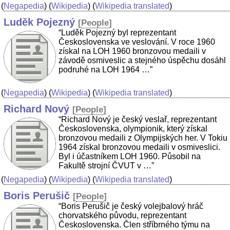
(
Negapedia
) (
Wikipedia
) (
Wikipedia translated
)
Luděk Pojezný
[
People
]
“Luděk Pojezný byl reprezentant
Československa ve veslování. V roce 1960
získal na LOH 1960 bronzovou medaili v
závodě osmiveslic a stejného úspěchu dosáhl
podruhé na LOH 1964 …”
(
Negapedia
) (
Wikipedia
) (
Wikipedia translated
)
Richard Nový
[
People
]
“Richard Nový je český veslař, reprezentant
Československa, olympionik, který získal
bronzovou medaili z Olympijských her. V Tokiu
1964 získal bronzovou medaili v osmiveslici.
Byl i účastníkem LOH 1960. Působil na
Fakultě strojní ČVUT v …”
(
Negapedia
) (
Wikipedia
) (
Wikipedia translated
)
Boris Perušič
[
People
]
“Boris Perušič je český volejbalový hráč
chorvatského původu, reprezentant
Československa. Člen stříbrného týmu na