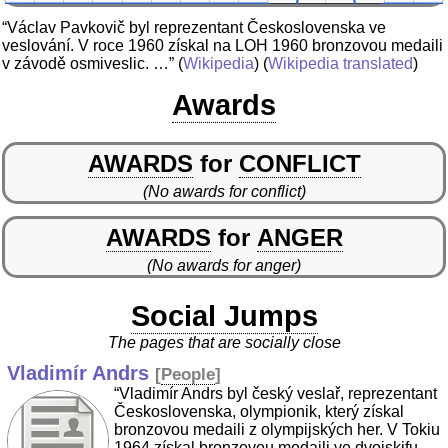
“Václav Pavkovič byl reprezentant Československa ve
veslování. V roce 1960 získal na LOH 1960 bronzovou medaili
v závodě osmiveslic. …”
(
Wikipedia
) (
Wikipedia translated
)
Awards
AWARDS
for
CONFLICT
(No awards for conflict)
AWARDS
for
ANGER
(No awards for anger)
Social Jumps
The pages that are socially close
Vladimír Andrs
[
People
]
“Vladimír Andrs byl český veslař, reprezentant
Československa, olympionik, který získal
bronzovou medaili z olympijských her. V Tokiu
1964 získal bronzovou medaili ve dvojskifu