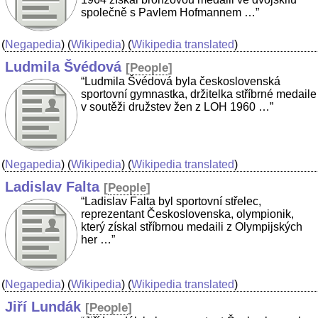
společně s Pavlem Hofmannem …”
(
Negapedia
) (
Wikipedia
) (
Wikipedia translated
)
Ludmila Švédová
[
People
]
“Ludmila Švédová byla československá
sportovní gymnastka, držitelka stříbrné medaile
v soutěži družstev žen z LOH 1960 …”
(
Negapedia
) (
Wikipedia
) (
Wikipedia translated
)
Ladislav Falta
[
People
]
“Ladislav Falta byl sportovní střelec,
reprezentant Československa, olympionik,
který získal stříbrnou medaili z Olympijských
her …”
(
Negapedia
) (
Wikipedia
) (
Wikipedia translated
)
Jiří Lundák
[
People
]