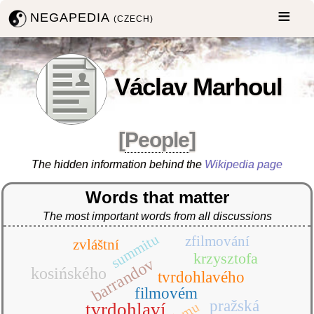
NEGAPEDIA
(CZECH)
Václav Marhoul
[
People
]
The hidden information behind the
Wikipedia page
Words that matter
The most important words from all discussions
summitu
zfilmování
zvláštní
krzysztofa
barrandov
kosińského
tvrdohlavého
filmovém
pražská
famu
tvrdohlaví