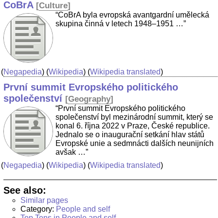
CoBrA
[
Culture
]
“CoBrA byla evropská avantgardní umělecká
skupina činná v letech 1948–1951 …”
(
Negapedia
) (
Wikipedia
) (
Wikipedia translated
)
První summit Evropského politického
společenství
[
Geography
]
“První summit Evropského politického
společenství byl mezinárodní summit, který se
konal 6. října 2022 v Praze, České republice.
Jednalo se o inaugurační setkání hlav států
Evropské unie a sedmnácti dalších neunijních
avšak …”
(
Negapedia
) (
Wikipedia
) (
Wikipedia translated
)
See also:
Similar pages
Category:
People and self
Top Tens in People and self