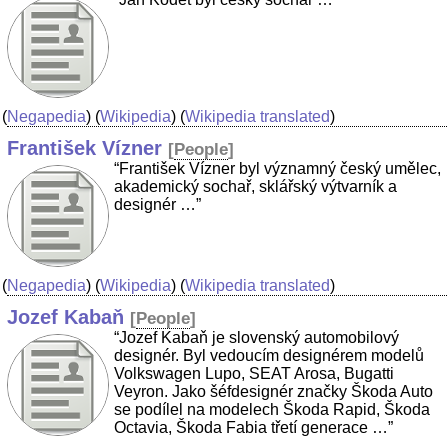
(
Negapedia
) (
Wikipedia
) (
Wikipedia translated
)
František Vízner
[
People
]
“František Vízner byl významný český umělec,
akademický sochař, sklářský výtvarník a
designér …”
(
Negapedia
) (
Wikipedia
) (
Wikipedia translated
)
Jozef Kabaň
[
People
]
“Jozef Kabaň je slovenský automobilový
designér. Byl vedoucím designérem modelů
Volkswagen Lupo, SEAT Arosa, Bugatti
Veyron. Jako šéfdesignér značky Škoda Auto
se podílel na modelech Škoda Rapid, Škoda
Octavia, Škoda Fabia třetí generace …”