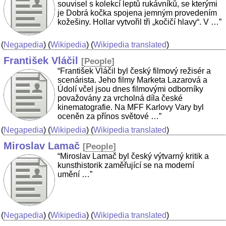
souvisel s kolekcí leptů rukávníků, se kterými
je Dobrá kočka spojena jemným provedením
kožešiny. Hollar vytvořil tři „kočičí hlavy“. V …”
(
Negapedia
) (
Wikipedia
) (
Wikipedia translated
)
František Vláčil
[
People
]
“František Vláčil byl český filmový režisér a
scenárista. Jeho filmy Marketa Lazarová a
Údolí včel jsou dnes filmovými odborníky
považovány za vrcholná díla české
kinematografie. Na MFF Karlovy Vary byl
oceněn za přínos světové …”
(
Negapedia
) (
Wikipedia
) (
Wikipedia translated
)
Miroslav Lamač
[
People
]
“Miroslav Lamač byl český výtvarný kritik a
kunsthistorik zaměřující se na moderní
umění …”
(
Negapedia
) (
Wikipedia
) (
Wikipedia translated
)