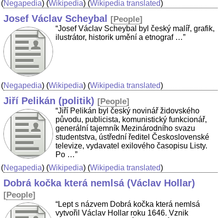
(
Negapedia
) (
Wikipedia
) (
Wikipedia translated
)
Josef Václav Scheybal
[
People
]
“Josef Václav Scheybal byl český malíř, grafik,
ilustrátor, historik umění a etnograf …”
(
Negapedia
) (
Wikipedia
) (
Wikipedia translated
)
Jiří Pelikán (politik)
[
People
]
“Jiří Pelikán byl český novinář židovského
původu, publicista, komunistický funkcionář,
generální tajemník Mezinárodního svazu
studentstva, ústřední ředitel Československé
televize, vydavatel exilového časopisu Listy.
Po …”
(
Negapedia
) (
Wikipedia
) (
Wikipedia translated
)
Dobrá kočka která nemlsá (Václav Hollar)
[
People
]
“Lept s názvem Dobrá kočka která nemlsá
vytvořil Václav Hollar roku 1646. Vznik