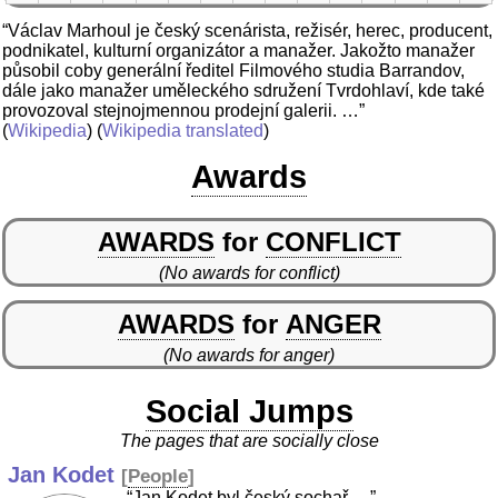
“Václav Marhoul je český scenárista, režisér, herec, producent,
podnikatel, kulturní organizátor a manažer. Jakožto manažer
působil coby generální ředitel Filmového studia Barrandov,
dále jako manažer uměleckého sdružení Tvrdohlaví, kde také
provozoval stejnojmennou prodejní galerii. …”
(
Wikipedia
) (
Wikipedia translated
)
Awards
AWARDS
for
CONFLICT
(No awards for conflict)
AWARDS
for
ANGER
(No awards for anger)
Social Jumps
The pages that are socially close
Jan Kodet
[
People
]
“Jan Kodet byl český sochař …”