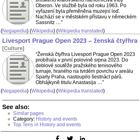
Oberon. Ve službě byla od roku 1963. Po
vyřazení byla přeměněna muzejní loď.
Nachází se v městském přístavu v německém
Sassnitz …”
(
Negapedia
) (
Wikipedia
) (
Wikipedia translated
)
Livesport Prague Open 2023 – ženská čtyřhra
[
Culture
]
“Ženská čtyřhra Livesport Prague Open 2023
probíhala v první polovině srpna 2023. Do
deblové soutěže pražského tenisového
turnaje, hraného na tvrdém povrchu v areálu
Sparty Praha, nastoupilo šestnáct párů.
Obhájkyně titulu Anastasija …”
(
Negapedia
) (
Wikipedia
) (
Wikipedia translated
)
See also:
Similar pages
Category:
History and events
Top Tens in History and events