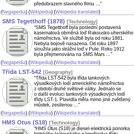
předobrazem slavného filmu …”
(
Negapedia
) (
Wikipedia
) (
Wikipedia translated
)
SMS Tegetthoff (1878)
[
Technology
]
“SMS Tegetthoff byla poslední postavená
kasematová obrněná loď Rakousko-uherského
námořnictva. Ve službě byla od roku 1881.
Nebyla bojově nasazena. Od roku 1897
sloužila jako strážní loď v Pule. Roku 1912
byla přejmenována na SMS Mars …”
(
Negapedia
) (
Wikipedia
) (
Wikipedia translated
)
Třída LST-542
[
Geography
]
“Třída LST-542 byla třída tankových
výsadkových lodí amerického námořnictva
z období druhé světové války. Jednalo se
o další evoluci tankových výsadkových lodí
třídy LST-1. Plavidla měla mimo jiné zvětšený
můstek, zesílenou …”
(
Negapedia
) (
Wikipedia
) (
Wikipedia translated
)
HMS Otus (S18)
[
Technology
]
“HMS Otus (S18) je diesel-elektrická ponorka
britského královského námořnictva třídy