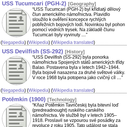
USS Tucumcari (PGH-2)
[
Geography
]
“USS Tucumcari (PGH-2) byl křídlatý dělový
člun amerického námořnictva. Plavidlo
sloužilo k ověření koncepce rychlých
pobřežních bojových lodí. Novinkou byl pohon
pomocí vodních trysek. Na základě člunu
Tucumcari byly vyvinuty …”
(
Negapedia
) (
Wikipedia
) (
Wikipedia translated
)
USS Devilfish (SS-292)
[
History
]
“USS Devilfish (SS-292) byla ponorka
námořnictva Spojených států amerických třídy
Balao. Postavena byla v letech 1942–1944.
Byla bojově nasazena za druhé světové války.
V roce 1968 byla potopena jako cvičný cíl …”
(
Negapedia
) (
Wikipedia
) (
Wikipedia translated
)
Potěmkin (1900)
[
Technology
]
“Kňaz Potěmkin Tavričeskij byla bitevní loď
(predreadnought) ruského carského
námořnictva. Ve službě byl v letech 1905–
1918. Proslavil se vzpourou své posádky za
revoluce z roku 1905. Tato událost se stala