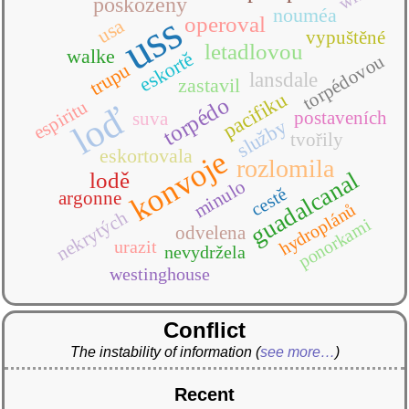
poškozený
nouméa
uss
operoval
usa
vypuštěné
letadlovou
walke
eskortě
torpédovou
trupu
lansdale
zastavil
pacifiku
torpédo
espiritu
loď
postaveních
suva
služby
tvořily
eskortovala
konvoje
rozlomila
guadalcanal
lodě
minulo
cestě
argonne
hydroplánů
nekrytých
ponorkami
odvelena
urazit
nevydržela
westinghouse
Conflict
The instability of information
(
see more…
)
Recent