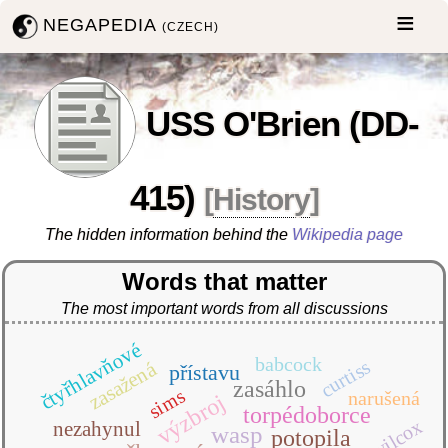
NEGAPEDIA
(CZECH)
USS O'Brien (DD-
415)
[
History
]
The hidden information behind the
Wikipedia page
Words that matter
The most important words from all discussions
čtyřhlavňové
babcock
curtiss
zasažená
přístavu
zasáhlo
sims
narušená
výzbroj
torpédoborce
wilcox
nezahynul
wasp
potopila