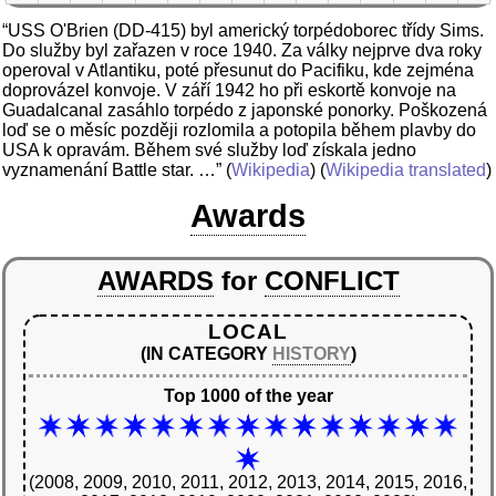
“USS O'Brien (DD-415) byl americký torpédoborec třídy Sims.
Do služby byl zařazen v roce 1940. Za války nejprve dva roky
operoval v Atlantiku, poté přesunut do Pacifiku, kde zejména
doprovázel konvoje. V září 1942 ho při eskortě konvoje na
Guadalcanal zasáhlo torpédo z japonské ponorky. Poškozená
loď se o měsíc později rozlomila a potopila během plavby do
USA k opravám. Během své služby loď získala jedno
vyznamenání Battle star. …”
(
Wikipedia
) (
Wikipedia translated
)
Awards
AWARDS
for
CONFLICT
LOCAL
(IN CATEGORY
HISTORY
)
Top 1000 of the year
(2008, 2009, 2010, 2011, 2012, 2013, 2014, 2015, 2016,