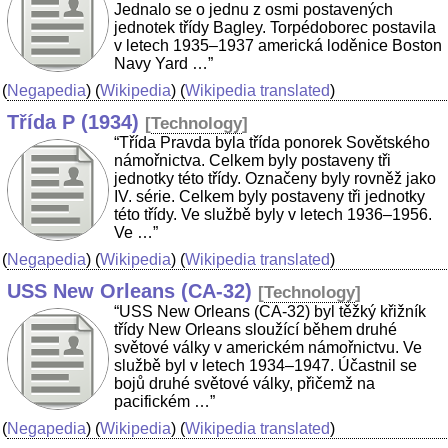
Jednalo se o jednu z osmi postavených
jednotek třídy Bagley. Torpédoborec postavila
v letech 1935–1937 americká loděnice Boston
Navy Yard …”
(
Negapedia
) (
Wikipedia
) (
Wikipedia translated
)
Třída P (1934)
[
Technology
]
“Třída Pravda byla třída ponorek Sovětského
námořnictva. Celkem byly postaveny tři
jednotky této třídy. Označeny byly rovněž jako
IV. série. Celkem byly postaveny tři jednotky
této třídy. Ve službě byly v letech 1936–1956.
Ve …”
(
Negapedia
) (
Wikipedia
) (
Wikipedia translated
)
USS New Orleans (CA-32)
[
Technology
]
“USS New Orleans (CA-32) byl těžký křižník
třídy New Orleans sloužící během druhé
světové války v americkém námořnictvu. Ve
službě byl v letech 1934–1947. Účastnil se
bojů druhé světové války, přičemž na
pacifickém …”
(
Negapedia
) (
Wikipedia
) (
Wikipedia translated
)