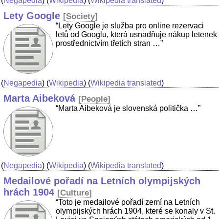
(
Negapedia
) (
Wikipedia
) (
Wikipedia translated
)
Lety Google
[
Society
]
“Lety Google je služba pro online rezervaci
letů od Googlu, která usnadňuje nákup letenek
prostřednictvím třetích stran …”
(
Negapedia
) (
Wikipedia
) (
Wikipedia translated
)
Marta Aibeková
[
People
]
“Marta Aibeková je slovenská politička …”
(
Negapedia
) (
Wikipedia
) (
Wikipedia translated
)
Medailové pořadí na Letních olympijských
hrách 1904
[
Culture
]
“Toto je medailové pořadí zemí na Letních
olympijských hrách 1904, které se konaly v St.