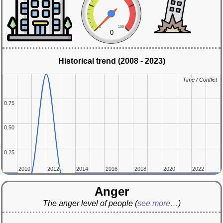
0
100
0
Historical trend (2008 - 2023)
Time / Conflict
Time / Conflict
0.75
0.75
0.50
0.50
0.25
0.25
2010
2010
2012
2012
2014
2014
2016
2016
2018
2018
2020
2020
2022
2022
Anger
The anger level of people
(
see more…
)