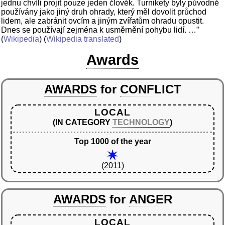
jednu chvíli projít pouze jeden člověk. Turnikety byly původně
používány jako jiný druh ohrady, který měl dovolit průchod
lidem, ale zabránit ovcím a jiným zvířatům ohradu opustit.
Dnes se používají zejména k usměrnění pohybu lidí. …”
(
Wikipedia
) (
Wikipedia translated
)
Awards
AWARDS
for
CONFLICT
LOCAL
(IN CATEGORY
TECHNOLOGY
)
Top 1000 of the year
(2011)
AWARDS
for
ANGER
LOCAL