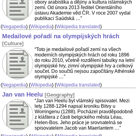
obory arabistika a dějiny a kultura islámských
zemí. Od února 2013 ředitel Orientálního
ústavu Akademie věd ČR. V roce 2007 vydal
publikaci Saúdská …”
(
Negapedia
) (
Wikipedia
) (
Wikipedia translated
)
Medailové pořadí na olympijských hrách
[
Culture
]
“Toto je medailové pořadí zemí na všech
moderních olympijských hrách od roku 1896
do roku 2010, včetně rozdělení tabulky na letní
olympijské hry, zimní olympijské hry a celkový
součet. Do součtů nejsou započítány Athénské
olympijské …”
(
Negapedia
) (
Wikipedia
) (
Wikipedia translated
)
Jan van Heelu
[
Geography
]
“Jan van Heelu byl vlámský spisovatel. Mezi
lety 1288-1294 napsal kroniku Bitvy u
Worringenu (1288). Pocházel pravděpodobně
z kláštera z části belgického města Léau,
Helen-Bos. Jeho práce je srovnatelná se
spisovatelem Jacob van Maerlantem …”