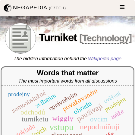
NEGAPEDIA
(CZECH)
Turniket
[
Technology
]
The hidden information behind the
Wikipedia page
Words that matter
The most important words from all discussions
považovaném
samoobslužné
ověření
oprávněním
prodejny
zvířatům
prodejnu
ohradu
používají
může
odchodů
wiggly
turniketu
ovcím
dokladu
vstupu
nepodmiňují