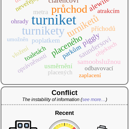
neveřejných
alewife
clarencovi
průchod
atrakcím
metra
turniket
turniketů
ohrady
turnikety
příchodů
piggly
placeného
saundersovi
umožněn
poplatkem
objektech
parkům
toaletách
vložení
oprávněnosti
samoobslužnou
usměrnění
odbavovací
placených
zaplacení
Conflict
The instability of information
(
see more…
)
Recent