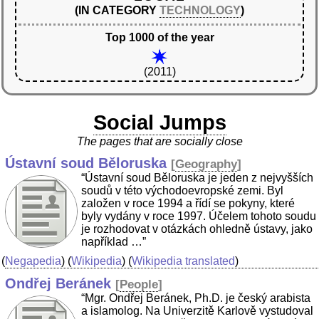
(IN CATEGORY
TECHNOLOGY
)
Top 1000 of the year
(2011)
Social Jumps
The pages that are socially close
Ústavní soud Běloruska
[
Geography
]
“Ústavní soud Běloruska je jeden z nejvyšších
soudů v této východoevropské zemi. Byl
založen v roce 1994 a řídí se pokyny, které
byly vydány v roce 1997. Účelem tohoto soudu
je rozhodovat v otázkách ohledně ústavy, jako
například …”
(
Negapedia
) (
Wikipedia
) (
Wikipedia translated
)
Ondřej Beránek
[
People
]
“Mgr. Ondřej Beránek, Ph.D. je český arabista
a islamolog. Na Univerzitě Karlově vystudoval