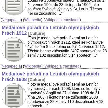
Louisi ve Spojených státech amerických od 1.
července 1904 do 23. listopadu 1904 jako
součást Světové výstavy v St. Louis. Těchto
her se zúčastnilo …”
(
Negapedia
) (
Wikipedia
) (
Wikipedia translated
)
Medailové pořadí na Letních olympijských
hrách 1912
[
Culture
]
“Toto je medailové pořadí zemí na Letních
olympijských hrách 1912, které se konaly ve
švédském Stockholmu od 27. července 1912.
Těchto her se zúčastnilo 2407 sportovců ze 28
zemí v 102 disciplínách v 14 sportech …”
(
Negapedia
) (
Wikipedia
) (
Wikipedia translated
)
Medailové pořadí na Letních olympijských
hrách 1908
[
Culture
]
“Toto je medailové pořadí zemí na Letních
olympijských hrách 1908, které se konaly v
Londýně v Anglii od 27. dubna 1908 do 31.
října 1908. Těchto her se zúčastnilo 2008
sportovců ze 22 zemí v 110 disciplínách v 18
sportech …”