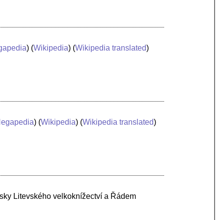
gapedia
) (
Wikipedia
) (
Wikipedia translated
)
egapedia
) (
Wikipedia
) (
Wikipedia translated
)
jsky Litevského velkoknížectví a Řádem