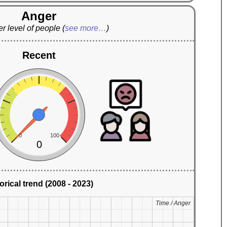
Anger
r level of people
(
see more…
)
Recent
0
100
0
orical trend (2008 - 2023)
Time / Anger
Time / Anger