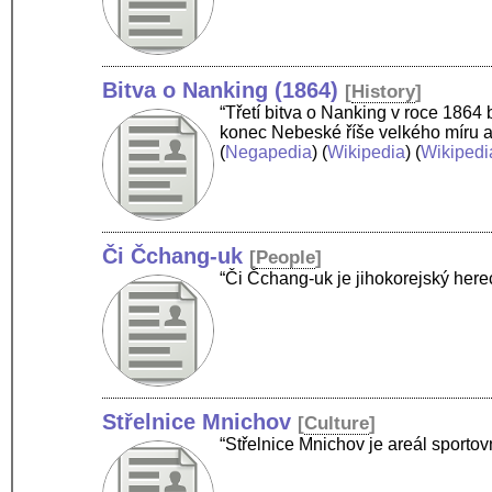
Bitva o Nanking (1864)
[
History
]
“Třetí bitva o Nanking v roce 1864
konec Nebeské říše velkého míru a
(
Negapedia
) (
Wikipedia
) (
Wikipedi
Či Čchang-uk
[
People
]
“Či Čchang-uk je jihokorejský her
Střelnice Mnichov
[
Culture
]
“Střelnice Mnichov je areál sport