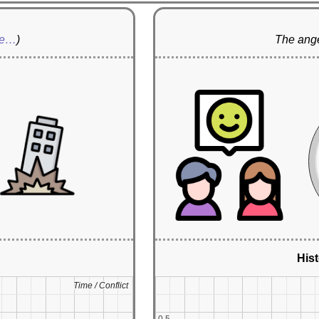
re…
)
The ange
Hist
Time / Conflict
Time / Conflict