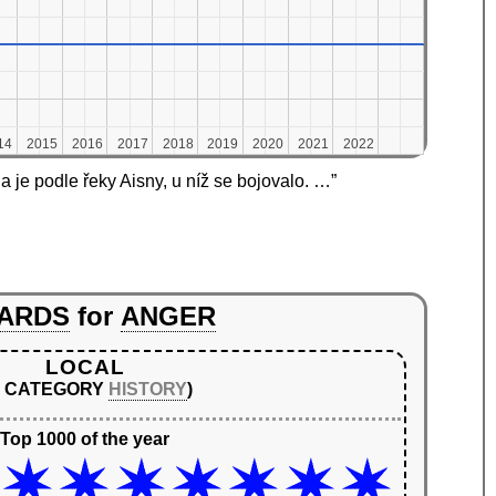
14
14
2015
2015
2016
2016
2017
2017
2018
2018
2019
2019
2020
2020
2021
2021
2022
2022
 je podle řeky Aisny, u níž se bojovalo. …”
ARDS
for
ANGER
LOCAL
N CATEGORY
HISTORY
)
Top 1000 of the year