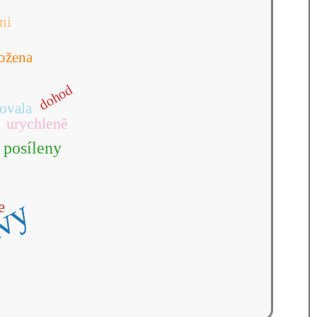
ni
ožena
dohod
tovala
urychleně
posíleny
tvy
e