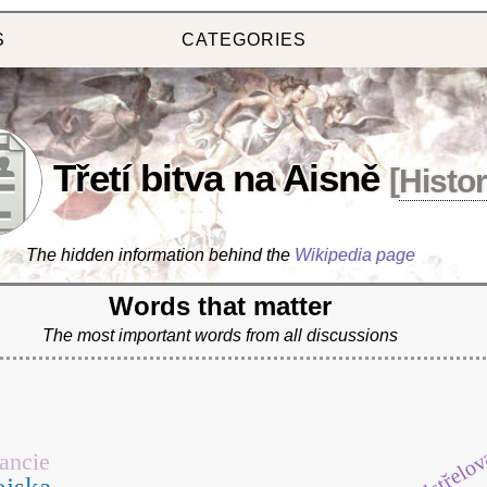
S
CATEGORIES
Třetí bitva na Aisně
[
Histo
The hidden information behind the
Wikipedia page
Words that matter
The most important words from all discussions
odstřelov
rancie
ojska