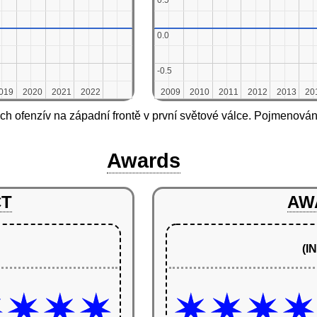
0.5
0.5
0.0
0.0
-0.5
-0.5
019
019
2020
2020
2021
2021
2022
2022
2009
2009
2010
2010
2011
2011
2012
2012
2013
2013
20
20
ch ofenzív na západní frontě v první světové válce. Pojmenována
Awards
CT
AW
(I