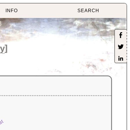
INFO
SEARCH
ry
]
at