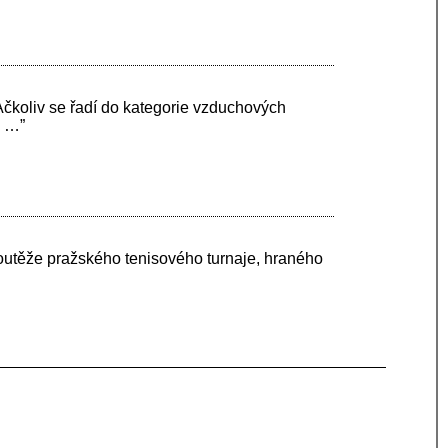
 Ačkoliv se řadí do kategorie vzduchových
á …”
outěže pražského tenisového turnaje, hraného
”