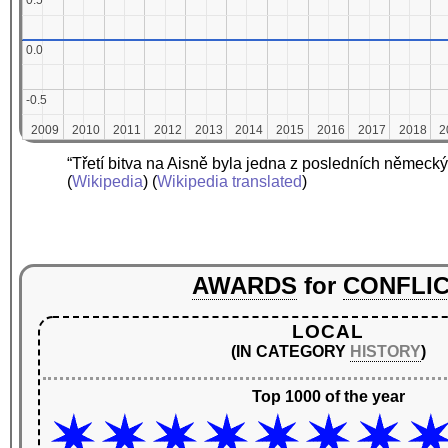
0.5
0.5
0.0
0.0
-0.5
-0.5
2009
2009
2010
2010
2011
2011
2012
2012
2013
2013
2014
2014
2015
2015
2016
2016
2017
2017
2018
2018
2
2
“Třetí bitva na Aisně byla jedna z posledních německý
(
Wikipedia
) (
Wikipedia translated
)
AWARDS
for
CONFLI
LOCAL
(IN CATEGORY
HISTORY
)
Top 1000 of the year