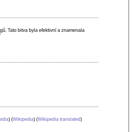
gů. Tato bitva byla efektivní a znamenala
”
edia
) (
Wikipedia
) (
Wikipedia translated
)