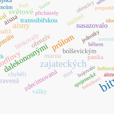
ofenzívy
battle
kteří
ěmcům
propuště
světové
přicházely
val
staženi
aisna
transsibiřskou
ohr
aisny
nasazovalo
paříž
jednotky
blokovaly
průlom
ofenzív
strálu
neexis
během
dalekonosnými
bolševickým
orffovy
marna
ch
panika
zajateckých
bojovalo
heřtová
zdecimovaná
third
bi
chyběli
spojenecké
aisn
honzíkovi
pravená
války