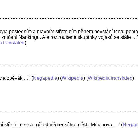
 byla posledním a hlavním střetnutím během povstání tchaj-pchin
 zničení Nankingu. Ale roztroušené skupinky vojáků se stále …
a translated
)
ec a zpěvák …”
(
Negapedia
) (
Wikipedia
) (
Wikipedia translated
)
ovní střelnice severně od německého města Mnichova …”
(
Negap