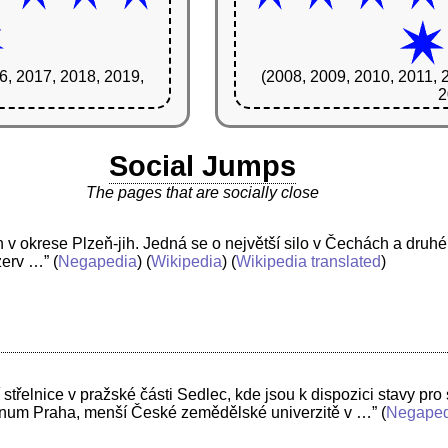
6, 2017, 2018, 2019,
(2008, 2009, 2010, 2011, 
2
Social Jumps
The pages that are socially close
h v okrese Plzeň-jih. Jedná se o největší silo v Čechách a druhé
zerv …”
(
Negapedia
) (
Wikipedia
) (
Wikipedia translated
)
í střelnice v pražské části Sedlec, kde jsou k dispozici stavy p
agnum Praha, menší České zemědělské univerzitě v …”
(
Negaped