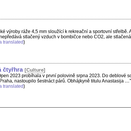
ké výroby ráže 4,5 mm sloužící k rekreační a sportovní střelbě.
ce nepředává stlačený vzduch v bombičce nebo CO2, ale stlačen
a translated
)
 čtyřhra
[
Culture
]
Open 2023 probíhala v první polovině srpna 2023. Do deblové s
Praha, nastoupilo šestnáct párů. Obhájkyně titulu Anastasija …
a translated
)