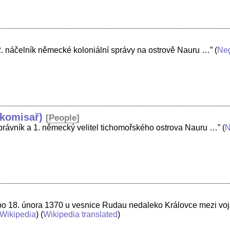
. náčelník německé koloniální správy na ostrově Nauru …”
(
Ne
 komisař)
[
People
]
rávník a 1. německý velitel tichomořského ostrova Nauru …”
(
N
bo 18. února 1370 u vesnice Rudau nedaleko Královce mezi vo
Wikipedia
) (
Wikipedia translated
)