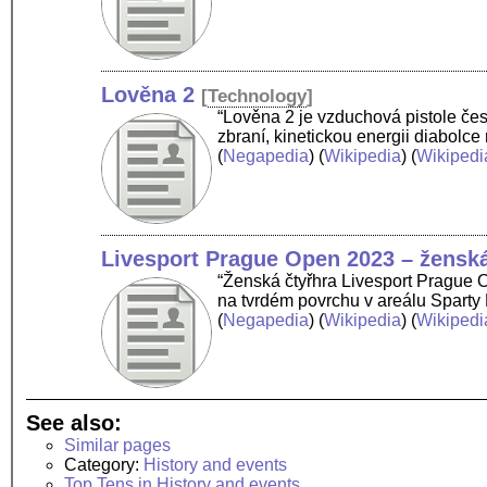
Lověna 2
[
Technology
]
“Lověna 2 je vzduchová pistole čes
zbraní, kinetickou energii diabol
(
Negapedia
) (
Wikipedia
) (
Wikipedi
Livesport Prague Open 2023 – ženská
“Ženská čtyřhra Livesport Prague 
na tvrdém povrchu v areálu Sparty 
(
Negapedia
) (
Wikipedia
) (
Wikipedi
See also:
Similar pages
Category:
History and events
Top Tens in History and events