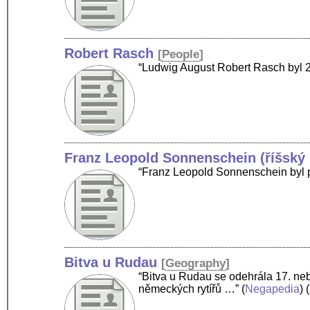
Robert Rasch
[
People
]
“Ludwig August Robert Rasch byl 2
Franz Leopold Sonnenschein (říšský
“Franz Leopold Sonnenschein byl p
Bitva u Rudau
[
Geography
]
“Bitva u Rudau se odehrála 17. ne
německých rytířů …”
(
Negapedia
) (