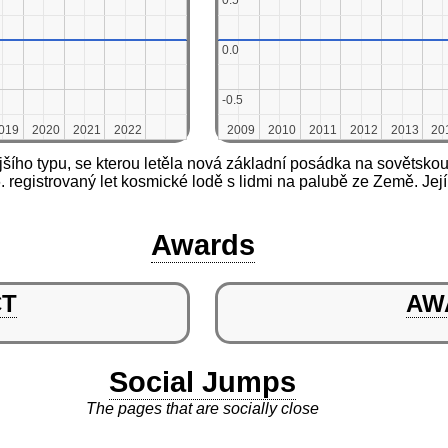
0.5
0.5
0.0
0.0
-0.5
-0.5
019
019
2020
2020
2021
2021
2022
2022
2009
2009
2010
2010
2011
2011
2012
2012
2013
2013
20
20
ho typu, se kterou letěla nová základní posádka na sovětskou or
 registrovaný let kosmické lodě s lidmi na palubě ze Země. J
Awards
CT
AW
Social Jumps
The pages that are socially close