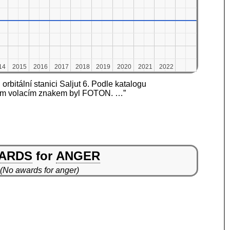
14
14
2015
2015
2016
2016
2017
2017
2018
2018
2019
2019
2020
2020
2021
2021
2022
2022
bitální stanici Saljut 6. Podle katalogu
ejím volacím znakem byl FOTON. …”
ARDS
for
ANGER
(No awards for anger)