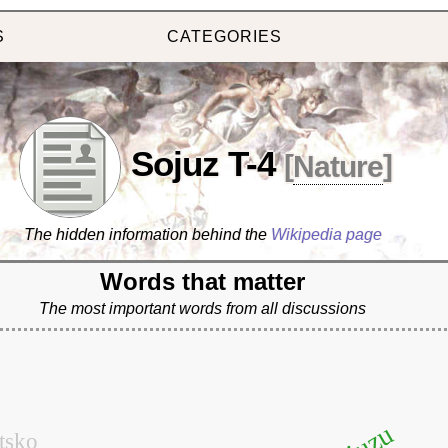
S
CATEGORIES
Sojuz T-4
[
Nature
]
The hidden information behind the
Wikipedia page
Words that matter
The most important words from all discussions
tsko