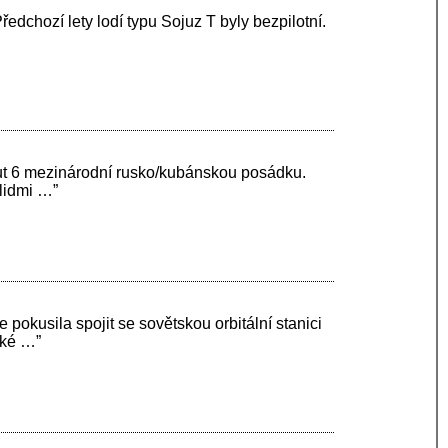
dchozí lety lodí typu Sojuz T byly bezpilotní.
”
ljut 6 mezinárodní rusko/kubánskou posádku.
lidmi …”
okusila spojit se sovětskou orbitální stanici
cké …”