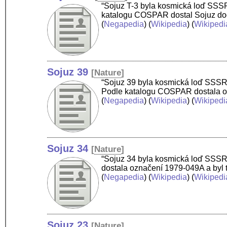
“Sojuz T-3 byla kosmická loď SSSR z
katalogu COSPAR dostal Sojuz dod
(
Negapedia
) (
Wikipedia
) (
Wikipedi
Sojuz 39
[
Nature
]
“Sojuz 39 byla kosmická loď SSSR z
Podle katalogu COSPAR dostala ozn
(
Negapedia
) (
Wikipedia
) (
Wikipedi
Sojuz 34
[
Nature
]
“Sojuz 34 byla kosmická loď SSSR 
dostala označení 1979-049A a byl t
(
Negapedia
) (
Wikipedia
) (
Wikipedi
Sojuz 23
[
Nature
]