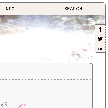
INFO
SEARCH
typ
saljutem