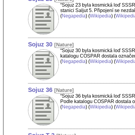
“Sojuz 23 byla kosmická loď SSSR 
stanici Saljut 5. Připojení se nezd
(
Negapedia
) (
Wikipedia
) (
Wikipedi
Sojuz 30
[
Nature
]
“Sojuz 30 byla kosmická loď SSSR z
katalogu COSPAR dostala označení 
(
Negapedia
) (
Wikipedia
) (
Wikipedi
Sojuz 36
[
Nature
]
“Sojuz 36 byla kosmická loď SSSR z
Podle katalogu COSPAR dostala ozn
(
Negapedia
) (
Wikipedia
) (
Wikipedi