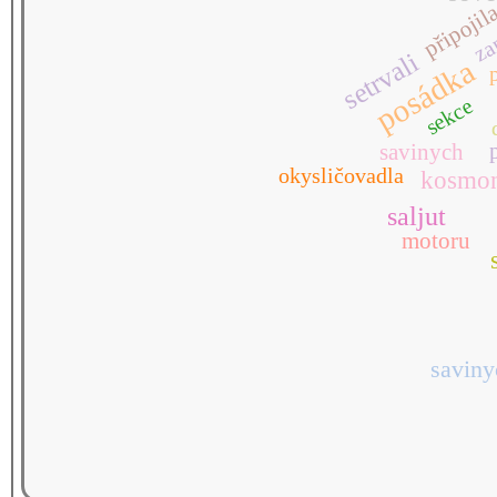
připojil
za
setrvali
posádka
sekce
savinych
okysličovadla
kosmon
saljut
motoru
savin