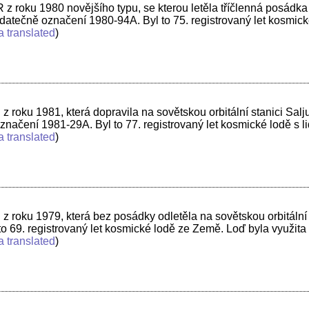
 roku 1980 novějšího typu, se kterou letěla tříčlenná posádka n
atečně označení 1980-94A. Byl to 75. registrovaný let kosmic
a translated
)
 roku 1981, která dopravila na sovětskou orbitální stanici Sa
ačení 1981-29A. Byl to 77. registrovaný let kosmické lodě s l
a translated
)
z roku 1979, která bez posádky odletěla na sovětskou orbitální
o 69. registrovaný let kosmické lodě ze Země. Loď byla využita
a translated
)