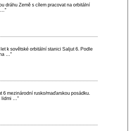
u dráhu Země s cílem pracovat na orbitální
u …”
 k sovětské orbitální stanici Saljut 6. Podle
 na …”
ljut 6 mezinárodní rusko/maďarskou posádku.
 lidmi …”