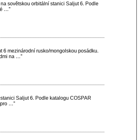
a sovětskou orbitální stanici Saljut 6. Podle
ké …”
ljut 6 mezinárodní rusko/mongolskou posádku.
idmi na …”
 stanici Saljut 6. Podle katalogu COSPAR
 pro …”