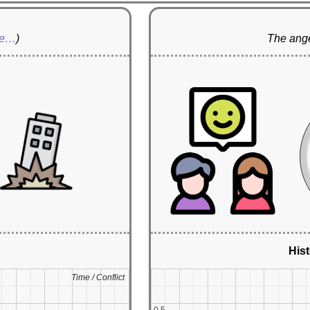
re…
)
The ange
Hist
Time / Conflict
Time / Conflict