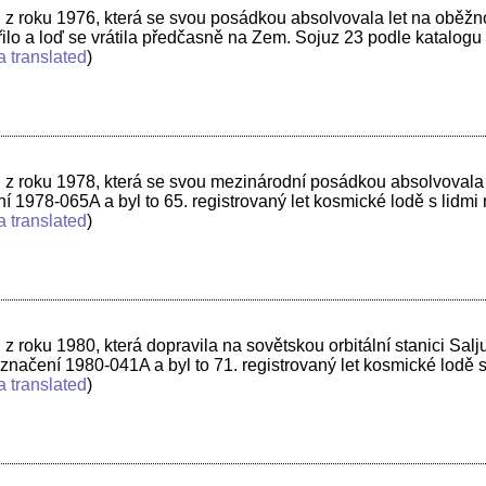
z roku 1976, která se svou posádkou absolvovala let na oběžno
ařilo a loď se vrátila předčasně na Zem. Sojuz 23 podle katalog
a translated
)
 roku 1978, která se svou mezinárodní posádkou absolvovala let
1978-065A a byl to 65. registrovaný let kosmické lodě s lidmi
a translated
)
 roku 1980, která dopravila na sovětskou orbitální stanici Sa
ačení 1980-041A a byl to 71. registrovaný let kosmické lodě s
a translated
)