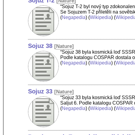
Sojuz T-2
[
Nature
]
“Sojuz T-2 byl nový typ zdokonalen
Se Sojuzem T-2 přiletěli na sověts
(
Negapedia
) (
Wikipedia
) (
Wikipedi
Sojuz 38
[
Nature
]
“Sojuz 38 byla kosmická loď SSSR z
Podle katalogu COSPAR dostala ozn
(
Negapedia
) (
Wikipedia
) (
Wikipedi
Sojuz 33
[
Nature
]
“Sojuz 33 byla kosmická loď SSSR z
Saljut 6. Podle katalogu COSPAR d
(
Negapedia
) (
Wikipedia
) (
Wikipedi