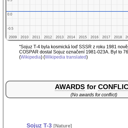
0.5
0.5
0.0
0.0
-0.5
-0.5
2009
2009
2010
2010
2011
2011
2012
2012
2013
2013
2014
2014
2015
2015
2016
2016
2017
2017
2018
2018
2
2
“Sojuz T-4 byla kosmická loď SSSR z roku 1981 novější
COSPAR dostal Sojuz označení 1981-023A. Byl to 76.
(
Wikipedia
) (
Wikipedia translated
)
AWARDS
for
CONFLI
(No awards for conflict)
Sojuz T-3
[
Nature
]