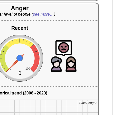
Anger
r level of people
(
see more…
)
Recent
0
100
0
orical trend (2008 - 2023)
Time / Anger
Time / Anger