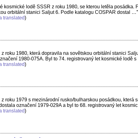
é kosmické lodě SSSR z roku 1980, se kterou letěla posádka. Pře
kou orbitální stanici Saljut 6. Podle katalogu COSPAR dostal …
a translated
)
 roku 1980, která dopravila na sovětskou orbitální stanici Sa
ačení 1980-075A. Byl to 74. registrovaný let kosmické lodě s 
a translated
)
 roku 1979 s mezinárodní rusko/bulharskou posádkou, která se p
ostala označení 1979-029A a byl to 68. registrovaný let kosmi
a translated
)