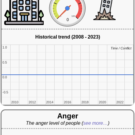
0
100
0
Historical trend (2008 - 2023)
1.0
1.0
Time / Conflict
Time / Conflict
0.5
0.5
0.0
0.0
-0.5
-0.5
2010
2010
2012
2012
2014
2014
2016
2016
2018
2018
2020
2020
2022
2022
Anger
The anger level of people
(
see more…
)