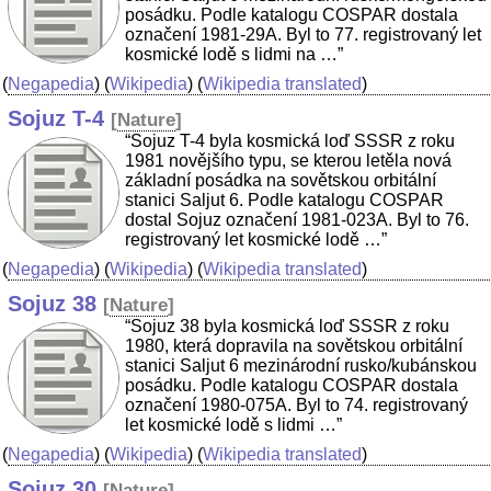
posádku. Podle katalogu COSPAR dostala
označení 1981-29A. Byl to 77. registrovaný let
kosmické lodě s lidmi na …”
(
Negapedia
) (
Wikipedia
) (
Wikipedia translated
)
Sojuz T-4
[
Nature
]
“Sojuz T-4 byla kosmická loď SSSR z roku
1981 novějšího typu, se kterou letěla nová
základní posádka na sovětskou orbitální
stanici Saljut 6. Podle katalogu COSPAR
dostal Sojuz označení 1981-023A. Byl to 76.
registrovaný let kosmické lodě …”
(
Negapedia
) (
Wikipedia
) (
Wikipedia translated
)
Sojuz 38
[
Nature
]
“Sojuz 38 byla kosmická loď SSSR z roku
1980, která dopravila na sovětskou orbitální
stanici Saljut 6 mezinárodní rusko/kubánskou
posádku. Podle katalogu COSPAR dostala
označení 1980-075A. Byl to 74. registrovaný
let kosmické lodě s lidmi …”
(
Negapedia
) (
Wikipedia
) (
Wikipedia translated
)
Sojuz 30
[
Nature
]