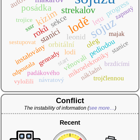
progress
posádka
zapnutý
strekalov
kizim
sekce
letu
lodě
sojuz
trojice
sssr
roků
stanici
majak
leonid
oleg
pediodou
sestupovat
stanice
orbitální
instalovány
lodi
gennady
mikroelekroniky
věnovali
start
odpoutala
brzdícími
nákladní
padákového
trojčlennou
návratový
vyložili
Conflict
The instability of information
(
see more…
)
Recent