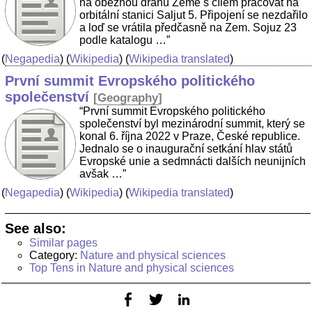
na oběžnou dráhu Země s cílem pracovat na
orbitální stanici Saljut 5. Připojení se nezdařilo
a loď se vrátila předčasně na Zem. Sojuz 23
podle katalogu …”
(
Negapedia
) (
Wikipedia
) (
Wikipedia translated
)
První summit Evropského politického
společenství
[
Geography
]
“První summit Evropského politického
společenství byl mezinárodní summit, který se
konal 6. října 2022 v Praze, České republice.
Jednalo se o inaugurační setkání hlav států
Evropské unie a sedmnácti dalších neunijních
avšak …”
(
Negapedia
) (
Wikipedia
) (
Wikipedia translated
)
See also:
Similar pages
Category:
Nature and physical sciences
Top Tens in Nature and physical sciences