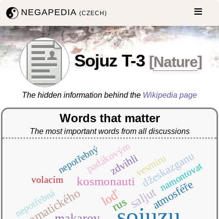
NEGAPEDIA
(CZECH)
Sojuz T-3
[
Nature
]
The hidden information behind the
Wikipedia page
Words that matter
The most important words from all discussions
padákovým
nepotřebný
džeskazganu
zdvihli
vesmíru
namontovat
volacím
kosmonauti
atmosféře
saljut
automatického
loď
nepotřebná
rus
sojuzu
makarov