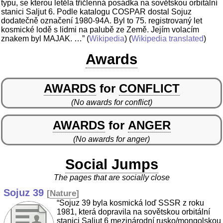
typu, se kterou letěla tříčlenná posádka na sovětskou orbitální
stanici Saljut 6. Podle katalogu COSPAR dostal Sojuz
dodatečně označení 1980-94A. Byl to 75. registrovaný let
kosmické lodě s lidmi na palubě ze Země. Jejím volacím
znakem byl MAJAK. …”
(
Wikipedia
) (
Wikipedia translated
)
Awards
AWARDS
for
CONFLICT
(No awards for conflict)
AWARDS
for
ANGER
(No awards for anger)
Social Jumps
The pages that are socially close
Sojuz 39
[
Nature
]
“Sojuz 39 byla kosmická loď SSSR z roku
1981, která dopravila na sovětskou orbitální
stanici Saljut 6 mezinárodní rusko/mongolskou