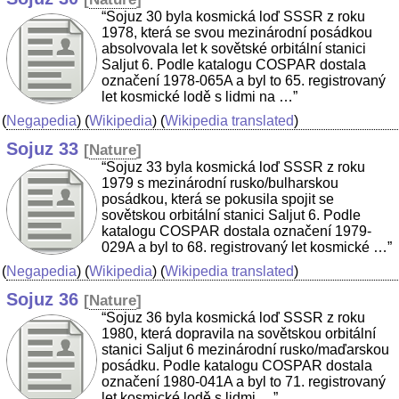
“Sojuz 30 byla kosmická loď SSSR z roku
1978, která se svou mezinárodní posádkou
absolvovala let k sovětské orbitální stanici
Saljut 6. Podle katalogu COSPAR dostala
označení 1978-065A a byl to 65. registrovaný
let kosmické lodě s lidmi na …”
(
Negapedia
) (
Wikipedia
) (
Wikipedia translated
)
Sojuz 33
[
Nature
]
“Sojuz 33 byla kosmická loď SSSR z roku
1979 s mezinárodní rusko/bulharskou
posádkou, která se pokusila spojit se
sovětskou orbitální stanici Saljut 6. Podle
katalogu COSPAR dostala označení 1979-
029A a byl to 68. registrovaný let kosmické …”
(
Negapedia
) (
Wikipedia
) (
Wikipedia translated
)
Sojuz 36
[
Nature
]
“Sojuz 36 byla kosmická loď SSSR z roku
1980, která dopravila na sovětskou orbitální
stanici Saljut 6 mezinárodní rusko/maďarskou
posádku. Podle katalogu COSPAR dostala
označení 1980-041A a byl to 71. registrovaný
let kosmické lodě s lidmi …”