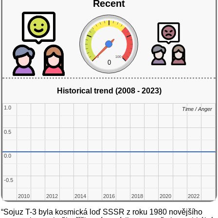
Recent
0
100
0
Historical trend (2008 - 2023)
1.0
1.0
Time / Anger
Time / Anger
0.5
0.5
0.0
0.0
-0.5
-0.5
2010
2010
2012
2012
2014
2014
2016
2016
2018
2018
2020
2020
2022
2022
“Sojuz T-3 byla kosmická loď SSSR z roku 1980 novějšího