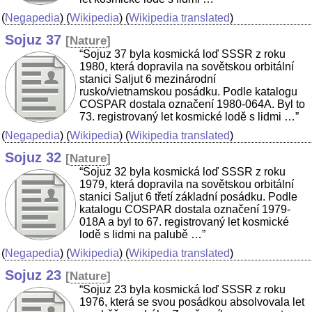
(
Negapedia
) (
Wikipedia
) (
Wikipedia translated
)
Sojuz 37
[
Nature
]
“Sojuz 37 byla kosmická loď SSSR z roku
1980, která dopravila na sovětskou orbitální
stanici Saljut 6 mezinárodní
rusko/vietnamskou posádku. Podle katalogu
COSPAR dostala označení 1980-064A. Byl to
73. registrovaný let kosmické lodě s lidmi …”
(
Negapedia
) (
Wikipedia
) (
Wikipedia translated
)
Sojuz 32
[
Nature
]
“Sojuz 32 byla kosmická loď SSSR z roku
1979, která dopravila na sovětskou orbitální
stanici Saljut 6 třetí základní posádku. Podle
katalogu COSPAR dostala označení 1979-
018A a byl to 67. registrovaný let kosmické
lodě s lidmi na palubě …”
(
Negapedia
) (
Wikipedia
) (
Wikipedia translated
)
Sojuz 23
[
Nature
]
“Sojuz 23 byla kosmická loď SSSR z roku
1976, která se svou posádkou absolvovala let