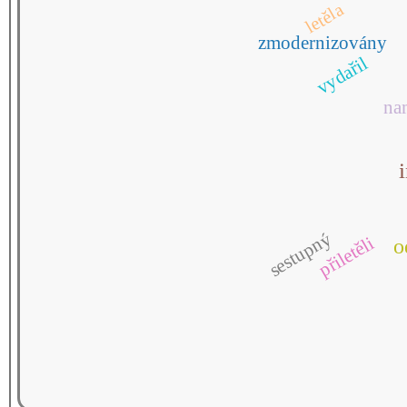
letěla
zmodernizovány
vydařil
na
sestupný
přiletěli
o