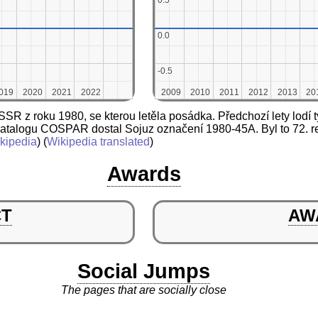
0.5
0.5
0.0
0.0
-0.5
-0.5
019
019
2020
2020
2021
2021
2022
2022
2009
2009
2010
2010
2011
2011
2012
2012
2013
2013
20
20
SR z roku 1980, se kterou letěla posádka. Předchozí lety lodí 
dle katalogu COSPAR dostal Sojuz označení 1980-45A. Byl to 72. r
kipedia
) (
Wikipedia translated
)
Awards
CT
AW
Social Jumps
The pages that are socially close