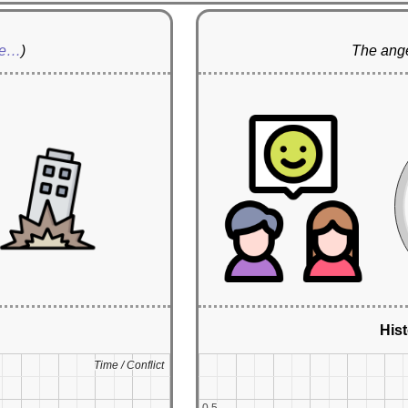
re…
)
The ange
Hist
Time / Conflict
Time / Conflict