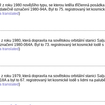
 roku 1980 novějšího typu, se kterou letěla tříčlenná posádka n
atečně označení 1980-94A. Byl to 75. registrovaný let kosmic
a translated
)
 roku 1980, která dopravila na sovětskou orbitální stanici Sal
ačení 1980-064A. Byl to 73. registrovaný let kosmické lodě s 
a translated
)
roku 1979, která dopravila na sovětskou orbitální stanici Salju
 a byl to 67. registrovaný let kosmické lodě s lidmi na palub
a translated
)