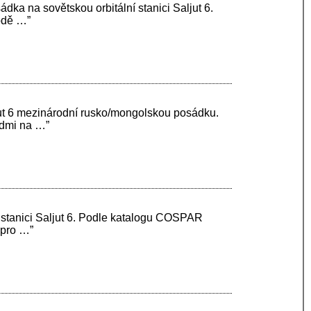
dka na sovětskou orbitální stanici Saljut 6.
odě …”
ljut 6 mezinárodní rusko/mongolskou posádku.
idmi na …”
 stanici Saljut 6. Podle katalogu COSPAR
 pro …”