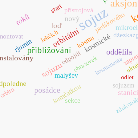
k
aksjo
start
sojuz
přístrojová
padákového
roků
nový
loď
mikroel
orbitální
lehčích
džezkaz
kosmické
montovat
kosmu
rjumin
přibližování
oddělila
odpojili
zapnu
instalovány
obrazovek
kosmonauta
ukra
sojuzu
malyšev
odlet
dpoledne
sojuzem
kamčatkou
posádce
orbitu
stanic
zdokonal
sekce