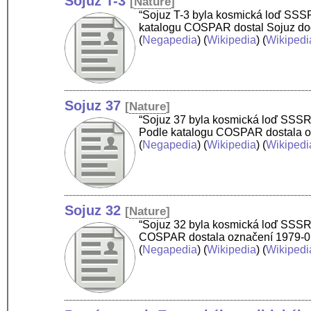
Sojuz T-3
[
Nature
]
“Sojuz T-3 byla kosmická loď SSSR z
katalogu COSPAR dostal Sojuz dod
(
Negapedia
) (
Wikipedia
) (
Wikipedi
Sojuz 37
[
Nature
]
“Sojuz 37 byla kosmická loď SSSR z
Podle katalogu COSPAR dostala ozn
(
Negapedia
) (
Wikipedia
) (
Wikipedi
Sojuz 32
[
Nature
]
“Sojuz 32 byla kosmická loď SSSR z 
COSPAR dostala označení 1979-018A
(
Negapedia
) (
Wikipedia
) (
Wikipedi