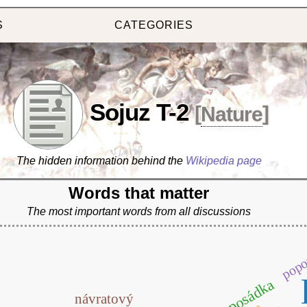
S
CATEGORIES
Sojuz T-2
[
Nature
]
The hidden information behind the
Wikipedia page
Words that matter
The most important words from all discussions
pop
posádka
návratový