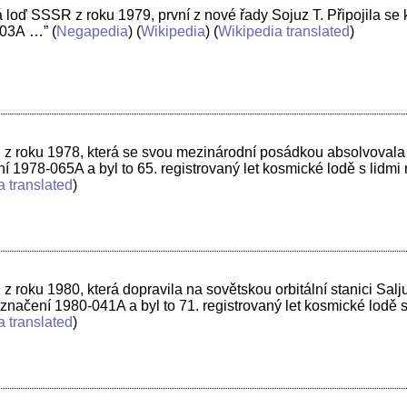
 loď SSSR z roku 1979, první z nové řady Sojuz T. Připojila se k 
103A …”
(
Negapedia
) (
Wikipedia
) (
Wikipedia translated
)
 roku 1978, která se svou mezinárodní posádkou absolvovala let
1978-065A a byl to 65. registrovaný let kosmické lodě s lidmi
a translated
)
 roku 1980, která dopravila na sovětskou orbitální stanici Sa
ačení 1980-041A a byl to 71. registrovaný let kosmické lodě s
a translated
)