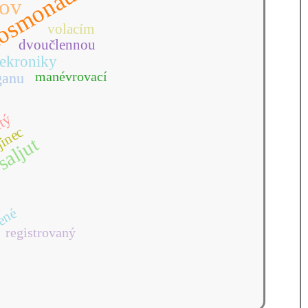
osmonauti
nov
volacím
dvoučlennou
ekroniky
manévrovací
ganu
tý
jinec
saljut
i
ené
registrovaný