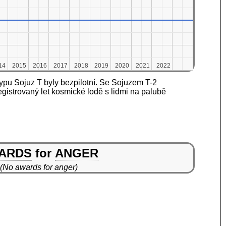
14
14
2015
2015
2016
2016
2017
2017
2018
2018
2019
2019
2020
2020
2021
2021
2022
2022
typu Sojuz T byly bezpilotní. Se Sojuzem T-2
egistrovaný let kosmické lodě s lidmi na palubě
ARDS
for
ANGER
(No awards for anger)