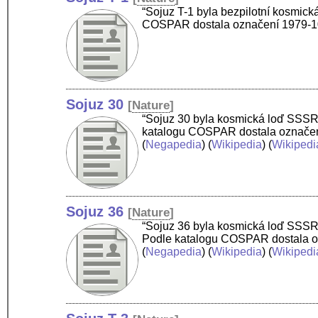
“Sojuz T-1 byla bezpilotní kosmická
COSPAR dostala označení 1979-
Sojuz 30
[
Nature
]
“Sojuz 30 byla kosmická loď SSSR z
katalogu COSPAR dostala označení 
(
Negapedia
) (
Wikipedia
) (
Wikipedi
Sojuz 36
[
Nature
]
“Sojuz 36 byla kosmická loď SSSR z
Podle katalogu COSPAR dostala ozn
(
Negapedia
) (
Wikipedia
) (
Wikipedi