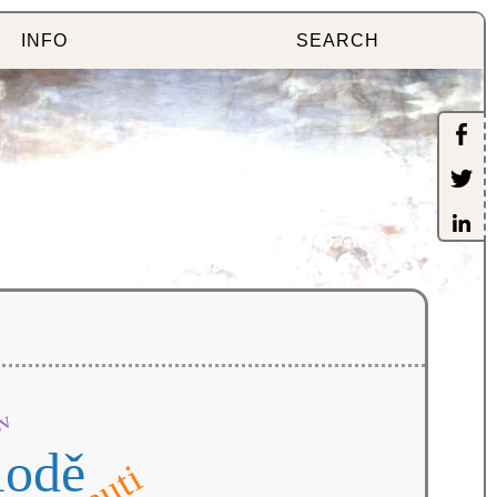
INFO
SEARCH
ov
lodě