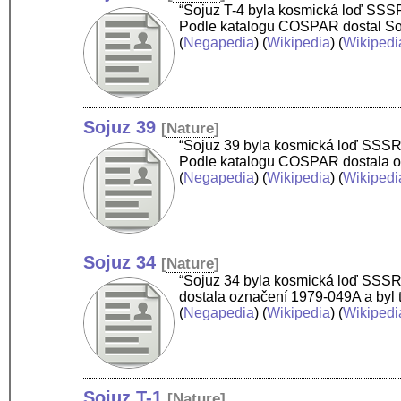
“Sojuz T-4 byla kosmická loď SSSR 
Podle katalogu COSPAR dostal Soju
(
Negapedia
) (
Wikipedia
) (
Wikipedi
Sojuz 39
[
Nature
]
“Sojuz 39 byla kosmická loď SSSR z
Podle katalogu COSPAR dostala ozn
(
Negapedia
) (
Wikipedia
) (
Wikipedi
Sojuz 34
[
Nature
]
“Sojuz 34 byla kosmická loď SSSR 
dostala označení 1979-049A a byl t
(
Negapedia
) (
Wikipedia
) (
Wikipedi
Sojuz T-1
[
Nature
]