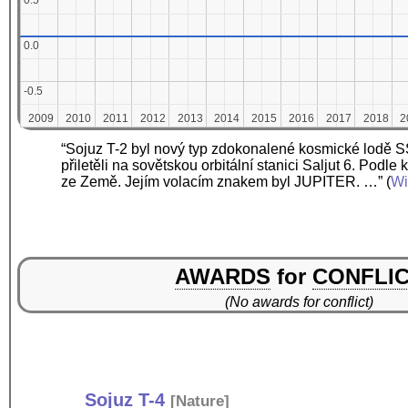
0.5
0.5
0.0
0.0
-0.5
-0.5
2009
2009
2010
2010
2011
2011
2012
2012
2013
2013
2014
2014
2015
2015
2016
2016
2017
2017
2018
2018
2
2
“Sojuz T-2 byl nový typ zdokonalené kosmické lodě SS
přiletěli na sovětskou orbitální stanici Saljut 6. Po
ze Země. Jejím volacím znakem byl JUPITER. …”
(
Wi
AWARDS
for
CONFLI
(No awards for conflict)
Sojuz T-4
[
Nature
]