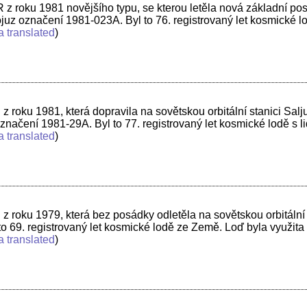
z roku 1981 novějšího typu, se kterou letěla nová základní posá
z označení 1981-023A. Byl to 76. registrovaný let kosmické l
a translated
)
 roku 1981, která dopravila na sovětskou orbitální stanici Sa
ačení 1981-29A. Byl to 77. registrovaný let kosmické lodě s l
a translated
)
z roku 1979, která bez posádky odletěla na sovětskou orbitální
o 69. registrovaný let kosmické lodě ze Země. Loď byla využita
a translated
)