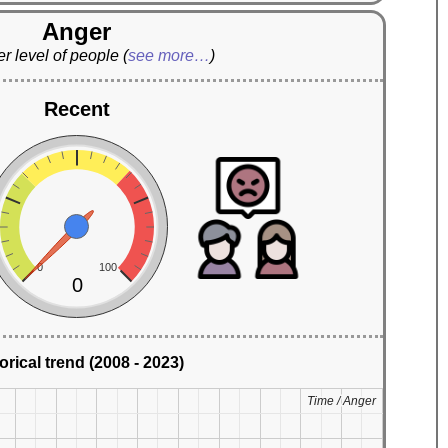
Anger
r level of people
(
see more…
)
Recent
0
100
0
orical trend (2008 - 2023)
Time / Anger
Time / Anger