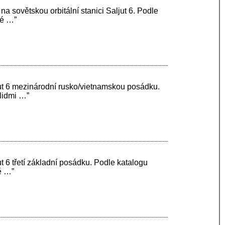
a sovětskou orbitální stanici Saljut 6. Podle
ké …”
jut 6 mezinárodní rusko/vietnamskou posádku.
lidmi …”
t 6 třetí základní posádku. Podle katalogu
ě …”