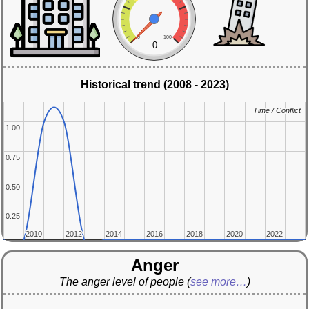
0
100
0
Historical trend (2008 - 2023)
Time / Conflict
Time / Conflict
1.00
1.00
0.75
0.75
0.50
0.50
0.25
0.25
2010
2010
2012
2012
2014
2014
2016
2016
2018
2018
2020
2020
2022
2022
Anger
The anger level of people
(
see more…
)