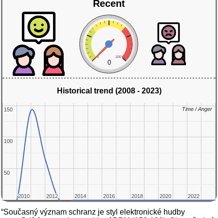
Recent
0
100
0
Historical trend (2008 - 2023)
Time / Anger
Time / Anger
150
150
100
100
50
50
2010
2010
2012
2012
2014
2014
2016
2016
2018
2018
2020
2020
2022
2022
“Současný význam schranz je styl elektronické hudby