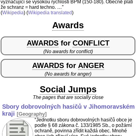
vyznačující se vysokou rychlostí BPM (150-180). Obecně platí
že schranz = hard techno. …”
(
Wikipedia
) (
Wikipedia translated
)
Awards
AWARDS
for
CONFLICT
(No awards for conflict)
AWARDS
for
ANGER
(No awards for anger)
Social Jumps
The pages that are socially close
Sbory dobrovolných hasičů v Jihomoravském
kraji
[
Geography
]
“Jednotku sboru dobrovolných hasičů obce je
podle § 68 zákona č. 133/1985 Sb., o požární
ochraně, povinna zřídit každá obec. Mnohé