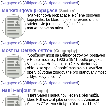
(
Negapedia
) (
Wikipedia
) (
Wikipedia translated
)
Marketingová propagace
[
Society
]
“Marketingová propagace je cílené oslovení
kupujícího, ke kterému je směřované určité
sdělení. Je jednou ze čtyř součástí
marketingového mixu …”
(
Negapedia
) (
Wikipedia
) (
Wikipedia translated
)
Most na Dětský ostrov
[
Geography
]
“Současný most na Dětský ostrov byl postaven
v Praze mezi lety 1933 a 1941 podle projektu
Vlastislava Hofmana jako železobetonový
oblouk se spolupůsobící mostovkou. Využívá
opěry původně zbudované pro plánovaný most
z Myslíkovy ulice …”
(
Negapedia
) (
Wikipedia
) (
Wikipedia translated
)
Hani Hanjour
[
People
]
“Hani Saleh Hanjour byl jeden z pěti mužů,
které FBI označil jako únosce letu American
Airlines 77 v teroristických útocích z 11. září