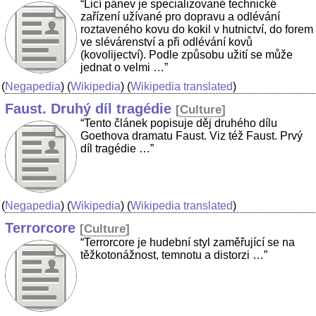
“Licí pánev je specializované technické
zařízení užívané pro dopravu a odlévání
roztaveného kovu do kokil v hutnictví, do forem
ve slévárenství a při odlévání kovů
(kovolijectví). Podle způsobu užití se může
jednat o velmi …”
(
Negapedia
) (
Wikipedia
) (
Wikipedia translated
)
Faust. Druhý díl tragédie
[
Culture
]
“Tento článek popisuje děj druhého dílu
Goethova dramatu Faust. Viz též Faust. Prvý
díl tragédie …”
(
Negapedia
) (
Wikipedia
) (
Wikipedia translated
)
Terrorcore
[
Culture
]
“Terrorcore je hudební styl zaměřující se na
těžkotonážnost, temnotu a distorzi …”