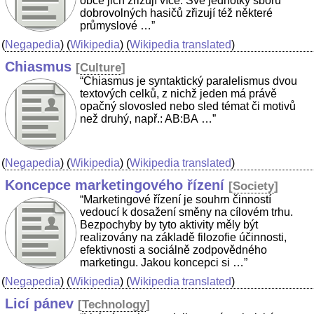
obce jich zřizují více. Své jednotky sboru
dobrovolných hasičů zřizují též některé
průmyslové …”
(
Negapedia
) (
Wikipedia
) (
Wikipedia translated
)
Chiasmus
[
Culture
]
“Chiasmus je syntaktický paralelismus dvou
textových celků, z nichž jeden má právě
opačný slovosled nebo sled témat či motivů
než druhý, např.: AB:BA …”
(
Negapedia
) (
Wikipedia
) (
Wikipedia translated
)
Koncepce marketingového řízení
[
Society
]
“Marketingové řízení je souhrn činností
vedoucí k dosažení směny na cílovém trhu.
Bezpochyby by tyto aktivity měly být
realizovány na základě filozofie účinnosti,
efektivnosti a sociálně zodpovědného
marketingu. Jakou koncepci si …”
(
Negapedia
) (
Wikipedia
) (
Wikipedia translated
)
Licí pánev
[
Technology
]