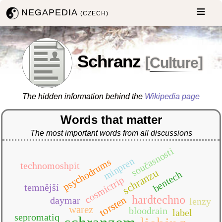
NEGAPEDIA
(CZECH)
Schranz
[
Culture
]
The hidden information behind the
Wikipedia page
Words that matter
The most important words from all discussions
současnosti
minpren
psychodrums
technomoshpit
schranzu
bentech
cosmictrip
temnější
hardtechno
torsten
daymar
lenzy
warez
bloodrain
label
sepromatiq