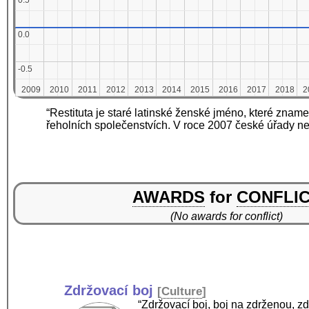
0.5
0.5
0.0
0.0
-0.5
-0.5
2009
2009
2010
2010
2011
2011
2012
2012
2013
2013
2014
2014
2015
2015
2016
2016
2017
2017
2018
2018
2
2
“Restituta je staré latinské ženské jméno, které znamen
řeholních společenstvích. V roce 2007 české úřady 
AWARDS
for
CONFLI
(No awards for conflict)
Zdržovací boj
[
Culture
]
“Zdržovací boj, boj na zdrženou, zd