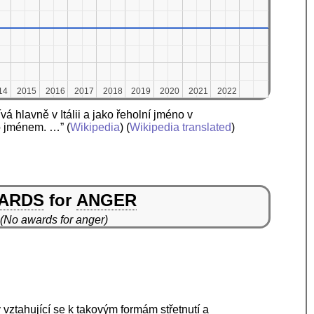
14
14
2015
2015
2016
2016
2017
2017
2018
2018
2019
2019
2020
2020
2021
2021
2022
2022
á hlavně v Itálii a jako řeholní jméno v
to jménem. …”
(
Wikipedia
) (
Wikipedia translated
)
ARDS
for
ANGER
(No awards for anger)
y vztahující se k takovým formám střetnutí a