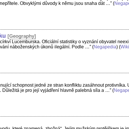
up nepřítele. Obvyklými důvody k němu jsou snaha dát …”
(
Negap
ku
[
Geography
]
 církví Lucemburska. Oficiální statistiky o vyznání obyvatel neex
ování náboženských úkonů ilegální. Podle …”
(
Negapedia
) (
Wik
inující schopnost jedné ze stran konfliktu zasáhnout protivníka.
 Důležitá je pro její vyjádření hlavně palebná síla a …”
(
Negap
ůvodu, které znamená „zbožná“. Jejím mužským protějškem je jmé