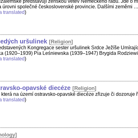
uzalémské představují ženskou větev Německého řádu. Jde o mezi
a úrovni společné československé provincie. Dalšími zeměmi …
a translated
)
edých uršulinek
[
Religion
]
dstavených Kongregace sester uršulinek Srdce Ježíše Umírají
ka (1920–1939) Pia Leśniewska (1939–1947) Brygida Rodziew
a translated
)
travsko-opavské diecéze
[
Religion
]
 která na území ostravsko-opavské diecéze zřizuje či dozoruje 
a translated
)
nology
]