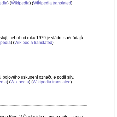
edia
) (
Wikipedia
) (
Wikipedia translated
)
istují, neboť od roku 1979 je vládní sběr údajů
ipedia
) (
Wikipedia translated
)
 U bojového uskupení označuje podíl síly,
edia
) (
Wikipedia
) (
Wikipedia translated
)
no Pius. V Česku jde o jméno raritní, v roce