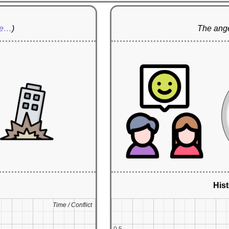
re…
)
The ange
Hist
Time / Conflict
Time / Conflict