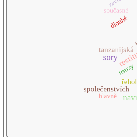
současné
dlouhé
tanzanijská
restit
sory
tenizy
řehol
společenstvích
hlavně
nav