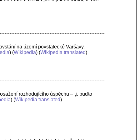
ovstání na území povstalecké Varšavy.
edia
) (
Wikipedia
) (
Wikipedia translated
)
 dosažení rozhodujícího úspěchu – tj. buďto
pedia
) (
Wikipedia translated
)