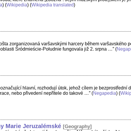
a
) (
Wikipedia
) (
Wikipedia translated
)
 pošta zorganizovaná varšavskými harcery během varšavského p
v oblasti Śródmieście-Południe fungovala již 2. srpna …”
(
Negap
 označující hlavní, rozhodují útok, jehož cílem je bezprostřední
race, nebo přivedení nepřítele do takové …”
(
Negapedia
) (
Wiki
ny Marie Jeruzalémské
[
Geography
]