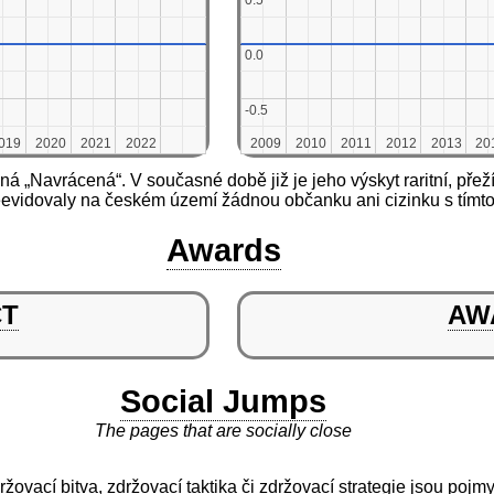
0.5
0.5
0.0
0.0
-0.5
-0.5
019
019
2020
2020
2021
2021
2022
2022
2009
2009
2010
2010
2011
2011
2012
2012
2013
2013
20
20
á „Navrácená“. V současné době již je jeho výskyt raritní, přežív
neevidovaly na českém území žádnou občanku ani cizinku s tím
Awards
CT
AW
Social Jumps
The pages that are socially close
ržovací bitva, zdržovací taktika či zdržovací strategie jsou pojm