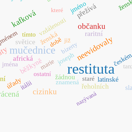
žens
jméno
přežívá
které
kafková
vzdálenosti
občanku
jménem
raritní
ženská
tímto
neevidovaly
době
již
světice
bizerty
mučednice
uty
joseph
české
africká
běžkyně
marie
jména
restituta
tan
ostatní
žádnou
ní
staré
latinské
úřady
znamená
itálii
řeholních
sl
cizinku
rácená
nazývaná