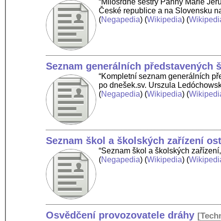
“Milosrdné sestry Panny Marie Jer
České republice a na Slovensku n
(
Negapedia
) (
Wikipedia
) (
Wikipedi
Seznam generálních představených š
“Kompletní seznam generálních pře
po dnešek.sv. Urszula Ledóchows
(
Negapedia
) (
Wikipedia
) (
Wikipedi
Seznam škol a školských zařízení os
“Seznam škol a školských zařízení,
(
Negapedia
) (
Wikipedia
) (
Wikipedi
Osvědčení provozovatele dráhy
[
Tech