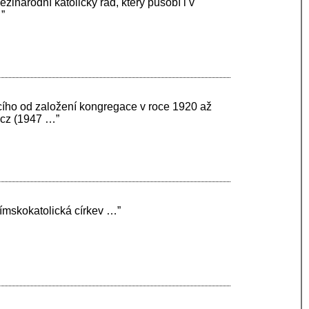
národní katolický řád, který působí i v
”
cího od založení kongregace v roce 1920 až
icz (1947 …”
římskokatolická církev …”