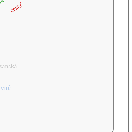
ké
české
m
zanská
avné