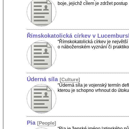
boje, jejichž cílem je zdržet post
Římskokatolická církev v Lucemburs
“Římskokatolická církev je největší
o náboženském vyznání či praktik
Úderná síla
[
Culture
]
“Úderná síla je vojenský termín def
kterou je schopno vrhnout do útoku.
Pia
[
People
]
“Pia je ženské jméno latinského p