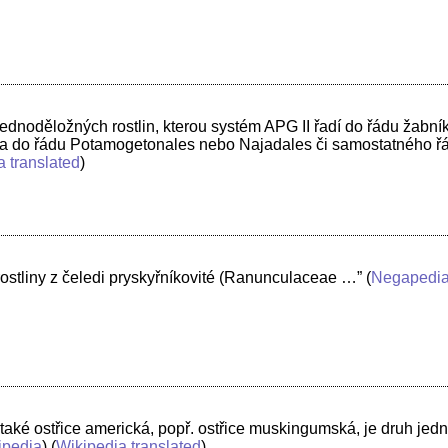
ednoděložných rostlin, kterou systém APG II řadí do řádu žabník
a do řádu Potamogetonales nebo Najadales či samostatného ř
a translated
)
ostliny z čeledi pryskyřníkovité (Ranunculaceae …”
(
Negapedi
aké ostřice americká, popř. ostřice muskingumská, je druh jedn
ipedia
) (
Wikipedia translated
)