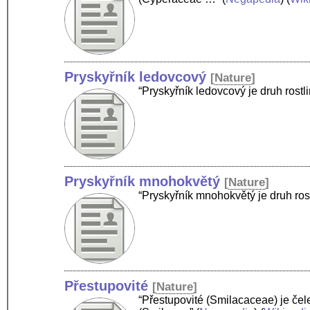
Pryskyřník ledovcový
[
Nature
]
“Pryskyřník ledovcový je druh rost
Pryskyřník mnohokvětý
[
Nature
]
“Pryskyřník mnohokvětý je druh ros
Přestupovité
[
Nature
]
“Přestupovité (Smilacaceae) je čele