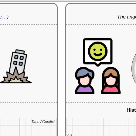
re…
)
The ange
Hist
Time / Conflict
Time / Conflict