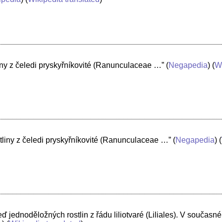
liny z čeledi pryskyřníkovité (Ranunculaceae …”
(
Negapedia
) (
W
tliny z čeledi pryskyřníkovité (Ranunculaceae …”
(
Negapedia
) (
ď jednoděložných rostlin z řádu liliotvaré (Liliales). V současn