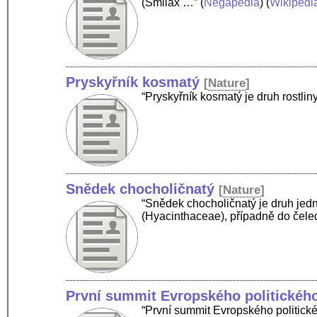
(Smilax …”
(
Negapedia
) (
Wikipedi
Pryskyřník kosmatý
[
Nature
]
“Pryskyřník kosmatý je druh rostli
Snědek chocholičnatý
[
Nature
]
“Snědek chocholičnatý je druh jedn
(Hyacinthaceae), případně do čeledi 
První summit Evropského politického
“První summit Evropského politické