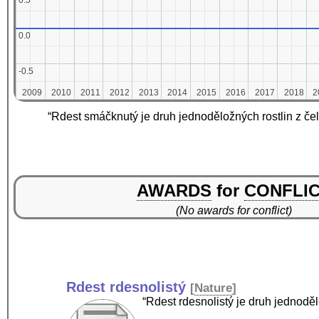
0.5
0.5
0.0
0.0
-0.5
-0.5
2009
2009
2010
2010
2011
2011
2012
2012
2013
2013
2014
2014
2015
2015
2016
2016
2017
2017
2018
2018
2
2
“Rdest smáčknutý je druh jednoděložných rostlin z če
AWARDS
for
CONFLI
(No awards for conflict)
Rdest rdesnolistý
[
Nature
]
“Rdest rdesnolistý je druh jednodě