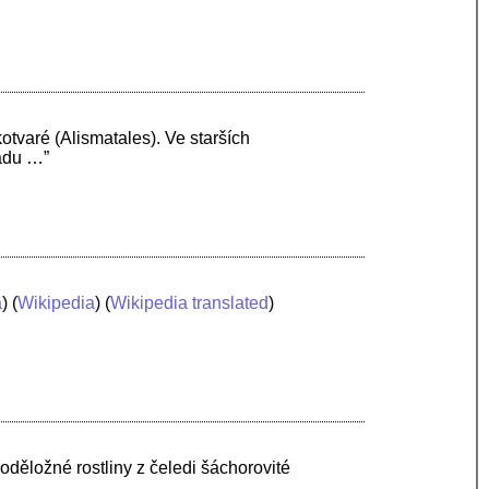
otvaré (Alismatales). Ve starších
ádu …”
a
) (
Wikipedia
) (
Wikipedia translated
)
oděložné rostliny z čeledi šáchorovité