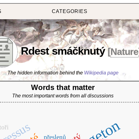
S
CATEGORIES
Rdest smáčknutý
[
Nature
The hidden information behind the
Wikipedia page
Words that matter
The most important words from all discussions
toři
přeslenů