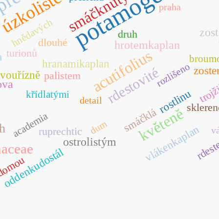
potamogeton
ressus
úzkolisté
smáčknutý
praha
hnědavých
zost
druh
dlouhé
hrotemkaplan
turionů
acutifolius
a
broum
hranamikaplan
rozlišeno
rdestovité
zoste
vouřízně
palistem
trojž
ova
rostlinu
křídlatými
detail
sklere
květeně
smáčklá
academia
dum
h
vlákenkaplan
v
ruprechtic
rdes
ostrolistým
aceae
oddenkudostál
domou