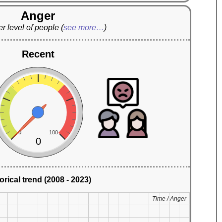
Anger
r level of people
(
see more…
)
Recent
0
100
0
orical trend (2008 - 2023)
Time / Anger
Time / Anger