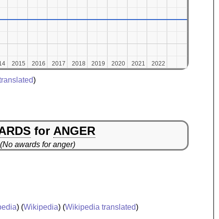
14
14
2015
2015
2016
2016
2017
2017
2018
2018
2019
2019
2020
2020
2021
2021
2022
2022
translated
)
ARDS
for
ANGER
(No awards for anger)
edia
) (
Wikipedia
) (
Wikipedia translated
)