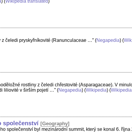
a
) (
Wikipedia translated
)
ny z čeledi pryskyřníkovité (Ranunculaceae …”
(
Negapedia
) (
Wik
oděložné rostliny z čeledi chřestovité (Asparagaceae). V minulos
liliovité v širším pojetí …”
(
Negapedia
) (
Wikipedia
) (
Wikipedia
 společenství
[
Geography
]
ho společenství byl mezinárodní summit, který se konal 6. října