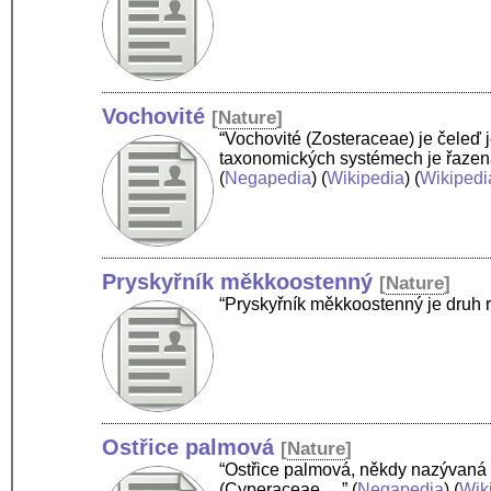
Vochovité
[
Nature
]
“Vochovité (Zosteraceae) je čeleď j
taxonomických systémech je řazen
(
Negapedia
) (
Wikipedia
) (
Wikipedi
Pryskyřník měkkoostenný
[
Nature
]
“Pryskyřník měkkoostenný je druh r
Ostřice palmová
[
Nature
]
“Ostřice palmová, někdy nazývaná t
(Cyperaceae …”
(
Negapedia
) (
Wik