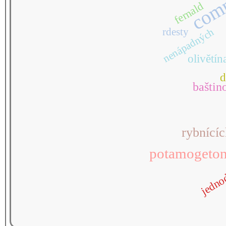
comp
fernald
rdesty
nenápadných
olivětín
d
baštin
rybnícíc
potamogeton
jedno