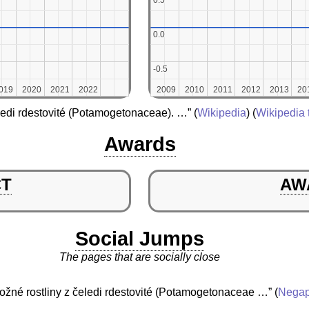
0.5
0.5
0.0
0.0
-0.5
-0.5
019
019
2020
2020
2021
2021
2022
2022
2009
2009
2010
2010
2011
2011
2012
2012
2013
2013
20
20
ledi rdestovité (Potamogetonaceae). …”
(
Wikipedia
) (
Wikipedia 
Awards
CT
AW
Social Jumps
The pages that are socially close
ložné rostliny z čeledi rdestovité (Potamogetonaceae …”
(
Negap