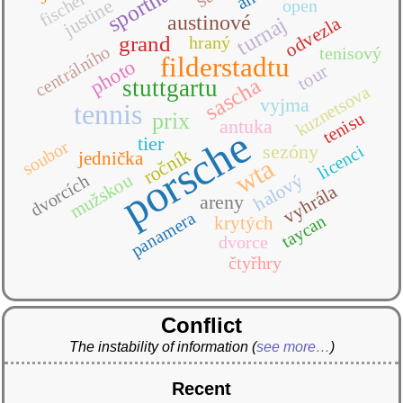
sporthalle
fischer
justine
open
austinové
turnaj
odvezla
grand
hraný
centrálního
tenisový
filderstadtu
photo
tour
sascha
stuttgartu
kuznetsova
vyjma
tennis
prix
tenisu
antuka
porsche
tier
soubor
sezóny
licenci
ročník
jednička
wta
mužskou
halový
dvorcích
vyhrála
areny
panamera
taycan
krytých
dvorce
čtyřhry
Conflict
The instability of information
(
see more…
)
Recent