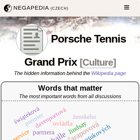
NEGAPEDIA
(CZECH)
Porsche Tennis
Grand Prix
[
Culture
]
The hidden information behind the
Wikipedia page
Words that matter
The most important words from all discussions
świąteková
davenportová
premier
ženského
lindsay
ovládla
šarapovová
antukových
service
partnera