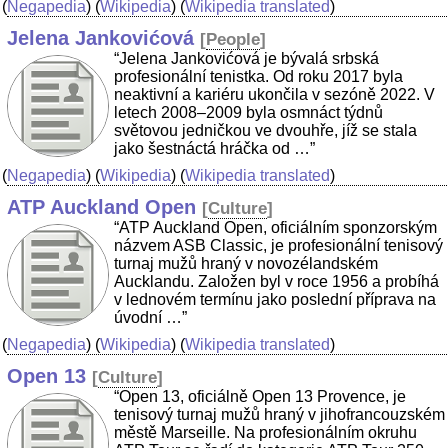
(
Negapedia
) (
Wikipedia
) (
Wikipedia translated
)
Jelena Jankovićová
[
People
]
“Jelena Jankovićová je bývalá srbská
profesionální tenistka. Od roku 2017 byla
neaktivní a kariéru ukončila v sezóně 2022. V
letech 2008–2009 byla osmnáct týdnů
světovou jedničkou ve dvouhře, jíž se stala
jako šestnáctá hráčka od …”
(
Negapedia
) (
Wikipedia
) (
Wikipedia translated
)
ATP Auckland Open
[
Culture
]
“ATP Auckland Open, oficiálním sponzorským
názvem ASB Classic, je profesionální tenisový
turnaj mužů hraný v novozélandském
Aucklandu. Založen byl v roce 1956 a probíhá
v lednovém termínu jako poslední příprava na
úvodní …”
(
Negapedia
) (
Wikipedia
) (
Wikipedia translated
)
Open 13
[
Culture
]
“Open 13, oficiálně Open 13 Provence, je
tenisový turnaj mužů hraný v jihofrancouzském
městě Marseille. Na profesionálním okruhu