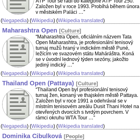
ATP Tour se řadí do kategorie ATP Tour 250.
Založen byl v roce 1993. Probíhá během února
v městském Paláci …”
(
Negapedia
) (
Wikipedia
) (
Wikipedia translated
)
Maharashtra Open
[
Culture
]
“Maharashtra Open, oficiálním názvem Tata
Open Maharashtra, je profesionální tenisový
turnaj mužů hraný v indickém městě Puné,
ležícím ve svazovém státu Maháráštra. Koná
se v úvodní lednový týden sezóny, jakožto
jediný indický …”
(
Negapedia
) (
Wikipedia
) (
Wikipedia translated
)
Thailand Open (Pattaya)
[
Culture
]
“Thailand Open byl profesionální tenisový
turnaj žen, konaný ve thajském městě Pattaya.
Založen byl v roce 1991 a odehrával se v
místním tenisovém areálu Dusit Thani Hotel na
otevřených dvorcích s tvrdým povrchem. V
rámci okruhu WTA Tour …”
(
Negapedia
) (
Wikipedia
) (
Wikipedia translated
)
Dominika Cibulková
[
People
]