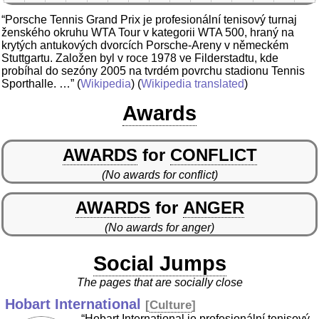
“Porsche Tennis Grand Prix je profesionální tenisový turnaj
ženského okruhu WTA Tour v kategorii WTA 500, hraný na
krytých antukových dvorcích Porsche-Areny v německém
Stuttgartu. Založen byl v roce 1978 ve Filderstadtu, kde
probíhal do sezóny 2005 na tvrdém povrchu stadionu Tennis
Sporthalle. …”
(
Wikipedia
) (
Wikipedia translated
)
Awards
AWARDS
for
CONFLICT
(No awards for conflict)
AWARDS
for
ANGER
(No awards for anger)
Social Jumps
The pages that are socially close
Hobart International
[
Culture
]
“Hobart International je profesionální tenisový