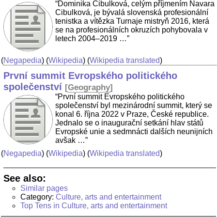
“Dominika Cibulková, celým příjmením Navara
Cibulková, je bývalá slovenská profesionální
tenistka a vítězka Turnaje mistryň 2016, která
se na profesionálních okruzích pohybovala v
letech 2004–2019 …”
(
Negapedia
) (
Wikipedia
) (
Wikipedia translated
)
První summit Evropského politického
společenství
[
Geography
]
“První summit Evropského politického
společenství byl mezinárodní summit, který se
konal 6. října 2022 v Praze, České republice.
Jednalo se o inaugurační setkání hlav států
Evropské unie a sedmnácti dalších neunijních
avšak …”
(
Negapedia
) (
Wikipedia
) (
Wikipedia translated
)
See also:
Similar pages
Category:
Culture, arts and entertainment
Top Tens in Culture, arts and entertainment