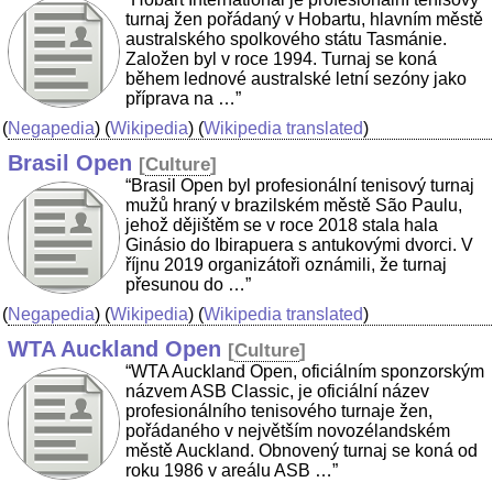
turnaj žen pořádaný v Hobartu, hlavním městě
australského spolkového státu Tasmánie.
Založen byl v roce 1994. Turnaj se koná
během lednové australské letní sezóny jako
příprava na …”
(
Negapedia
) (
Wikipedia
) (
Wikipedia translated
)
Brasil Open
[
Culture
]
“Brasil Open byl profesionální tenisový turnaj
mužů hraný v brazilském městě São Paulu,
jehož dějištěm se v roce 2018 stala hala
Ginásio do Ibirapuera s antukovými dvorci. V
říjnu 2019 organizátoři oznámili, že turnaj
přesunou do …”
(
Negapedia
) (
Wikipedia
) (
Wikipedia translated
)
WTA Auckland Open
[
Culture
]
“WTA Auckland Open, oficiálním sponzorským
názvem ASB Classic, je oficiální název
profesionálního tenisového turnaje žen,
pořádaného v největším novozélandském
městě Auckland. Obnovený turnaj se koná od
roku 1986 v areálu ASB …”