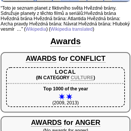
“Toto je seznam planet z fiktivního světa Hvězdné brány.
Sdružuje planety z těchto filmů a seriálů:Hvězdná brána
Hvězdná brána Hvězdná brána: Atlantida Hvězdná brána:
Archa pravdy Hvězdná brána: Návrat Hvězdná brána: Hluboký
vesmír …”
(
Wikipedia
) (
Wikipedia translated
)
Awards
AWARDS
for
CONFLICT
LOCAL
(IN CATEGORY
CULTURE
)
Top 1000 of the year
(2009, 2013)
AWARDS
for
ANGER
(No awards for anger)