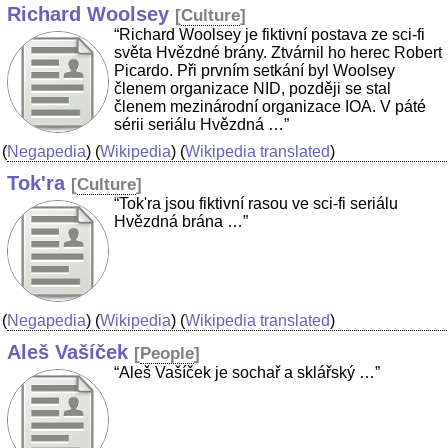
Richard Woolsey
[
Culture
]
“Richard Woolsey je fiktivní postava ze sci-fi
světa Hvězdné brány. Ztvárnil ho herec Robert
Picardo. Při prvním setkání byl Woolsey
členem organizace NID, později se stal
členem mezinárodní organizace IOA. V páté
sérii seriálu Hvězdná …”
(
Negapedia
) (
Wikipedia
) (
Wikipedia translated
)
Tok'ra
[
Culture
]
“Tok'ra jsou fiktivní rasou ve sci-fi seriálu
Hvězdná brána …”
(
Negapedia
) (
Wikipedia
) (
Wikipedia translated
)
Aleš Vašíček
[
People
]
“Aleš Vašíček je sochař a sklářský …”