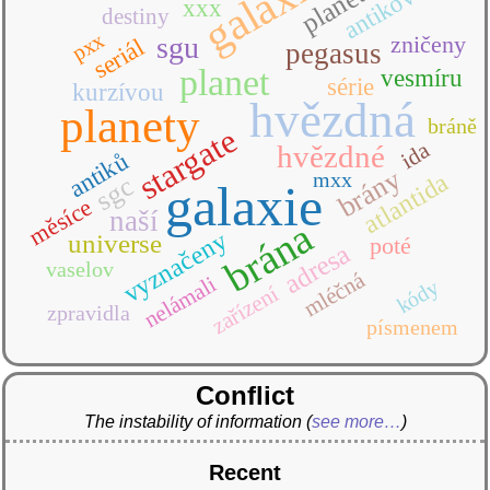
galaxii
planetu
antikové
xxx
destiny
pxx
sgu
zničeny
seriál
pegasus
planet
vesmíru
série
kurzívou
hvězdná
planety
bráně
stargate
ida
hvězdné
antiků
brány
mxx
atlantida
sgc
galaxie
měsíce
naší
brána
vyznačeny
universe
poté
adresa
vaselov
mléčná
nelámali
kódy
zařízení
zpravidla
písmenem
Conflict
The instability of information
(
see more…
)
Recent