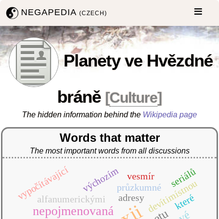
NEGAPEDIA
(CZECH)
Planety ve Hvězdné
bráně
[
Culture
]
The hidden information behind the
Wikipedia page
Words that matter
The most important words from all discussions
vypočítávající
výchozím
seriálů
vesmír
devítimístnou
průzkumné
adresy
které
alfanumerickými
nepojmenovaná