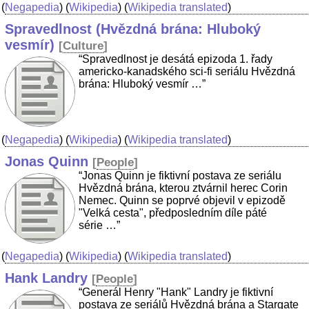
(
Negapedia
) (
Wikipedia
) (
Wikipedia translated
)
Spravedlnost (Hvězdná brána: Hluboký
vesmír)
[
Culture
]
“Spravedlnost je desátá epizoda 1. řady
americko-kanadského sci-fi seriálu Hvězdná
brána: Hluboký vesmír …”
(
Negapedia
) (
Wikipedia
) (
Wikipedia translated
)
Jonas Quinn
[
People
]
“Jonas Quinn je fiktivní postava ze seriálu
Hvězdná brána, kterou ztvárnil herec Corin
Nemec. Quinn se poprvé objevil v epizodě
"Velká cesta", předposledním díle páté
série …”
(
Negapedia
) (
Wikipedia
) (
Wikipedia translated
)
Hank Landry
[
People
]
“Generál Henry "Hank" Landry je fiktivní
postava ze seriálů Hvězdná brána a Stargate