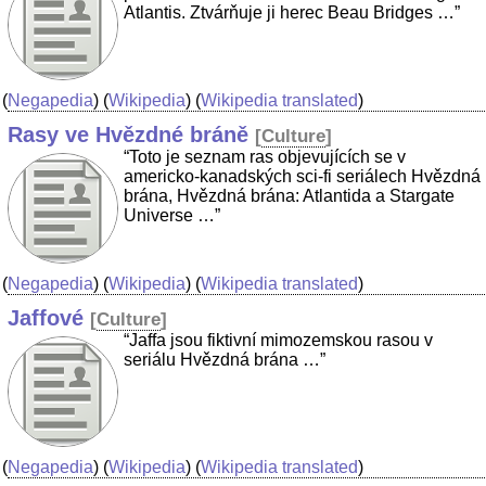
Atlantis. Ztvárňuje ji herec Beau Bridges …”
(
Negapedia
) (
Wikipedia
) (
Wikipedia translated
)
Rasy ve Hvězdné bráně
[
Culture
]
“Toto je seznam ras objevujících se v
americko-kanadských sci-fi seriálech Hvězdná
brána, Hvězdná brána: Atlantida a Stargate
Universe …”
(
Negapedia
) (
Wikipedia
) (
Wikipedia translated
)
Jaffové
[
Culture
]
“Jaffa jsou fiktivní mimozemskou rasou v
seriálu Hvězdná brána …”
(
Negapedia
) (
Wikipedia
) (
Wikipedia translated
)