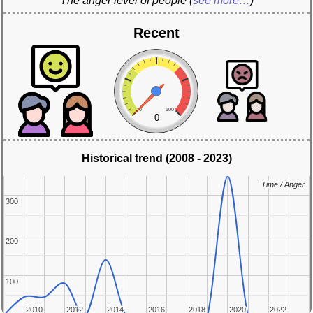
The anger level of people
(
see more…
)
Recent
0
100
0
Historical trend (2008 - 2023)
Time / Anger
Time / Anger
300
300
200
200
100
100
2010
2010
2012
2012
2014
2014
2016
2016
2018
2018
2020
2020
2022
2022