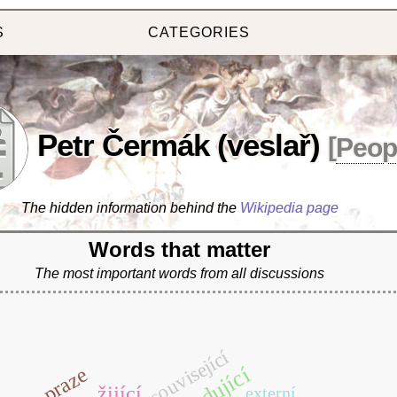
S
CATEGORIES
Petr Čermák (veslař)
[
Peop
The hidden information behind the
Wikipedia page
Words that matter
The most important words from all discussions
související
praze
žijící
externí