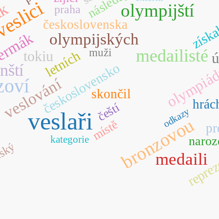
následující
eslici
ik
olympijští
praha
československa
získa
ermák
olympijských
medailisté
muži
tokiu
letních
ú
československo
nští
olympiá
zoví
veslování
skončil
hrác
čeští
odkazy
veslaři
bronzovou
místě
pr
kategorie
naroz
ský
reprez
medaili