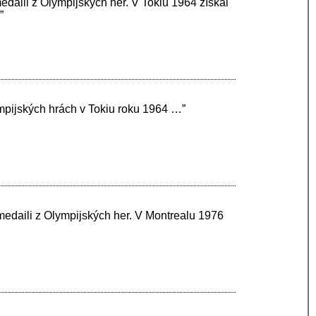
edaili z Olympijských her. V Tokiu 1964 získal
”
mpijských hrách v Tokiu roku 1964 …”
medaili z Olympijských her. V Montrealu 1976