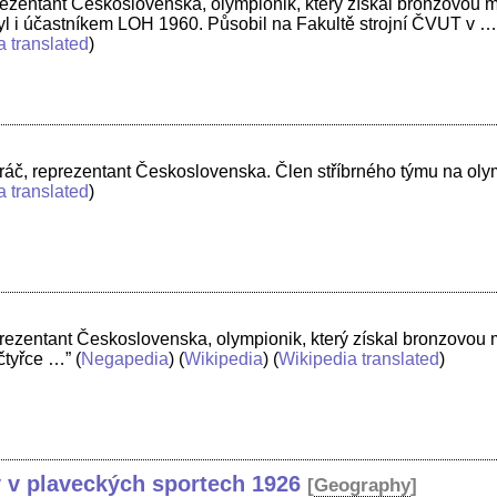
rezentant Československa, olympionik, který získal bronzovou m
Byl i účastníkem LOH 1960. Působil na Fakultě strojní ČVUT v …
a translated
)
hráč, reprezentant Československa. Člen stříbrného týmu na oly
a translated
)
prezentant Československa, olympionik, který získal bronzovou 
čtyřce …”
(
Negapedia
) (
Wikipedia
) (
Wikipedia translated
)
 v plaveckých sportech 1926
[
Geography
]