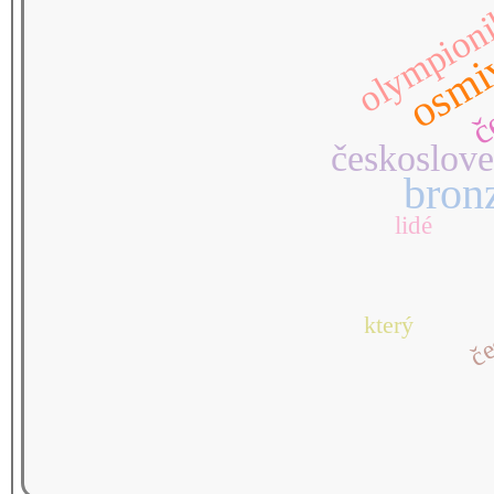
osmiv
olympion
č
českoslove
bron
lidé
který
če