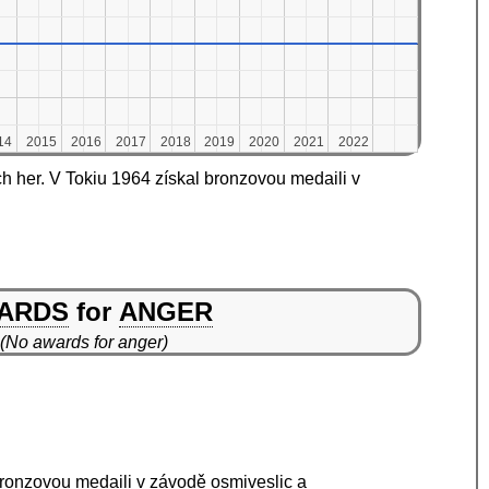
14
14
2015
2015
2016
2016
2017
2017
2018
2018
2019
2019
2020
2020
2021
2021
2022
2022
h her. V Tokiu 1964 získal bronzovou medaili v
ARDS
for
ANGER
(No awards for anger)
ronzovou medaili v závodě osmiveslic a