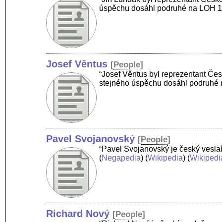
úspěchu dosáhl podruhé na LOH 
Josef Věntus
[
People
]
“Josef Věntus byl reprezentant Če
stejného úspěchu dosáhl podruhé
Pavel Svojanovský
[
People
]
“Pavel Svojanovský je český veslař
(
Negapedia
) (
Wikipedia
) (
Wikipedi
Richard Nový
[
People
]