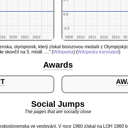
0.5
0.5
0.0
0.0
-0.5
-0.5
019
019
2020
2020
2021
2021
2022
2022
2009
2009
2010
2010
2011
2011
2012
2012
2013
2013
20
20
enska, olympionik, který získal bronzovou medaili z Olympijskýc
de skončil na 5. místě. …”
(
Wikipedia
) (
Wikipedia translated
)
Awards
CT
AW
Social Jumps
The pages that are socially close
eskoslovenska ve veslování. V roce 1960 získal na LOH 1960 b