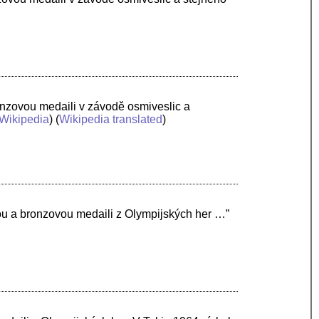
onzovou medaili v závodě osmiveslic a
Wikipedia
) (
Wikipedia translated
)
nou a bronzovou medaili z Olympijských her …”