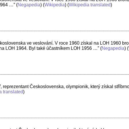
1964 …”
(
Negapedia
) (
Wikipedia
) (
Wikipedia translated
)
skoslovenska ve veslování. V roce 1960 získal na LOH 1960 br
 na LOH 1964. Byl také účastníkem LOH 1956 …”
(
Negapedia
) (
, reprezentant Československa, olympionik, který získal stříbr
a translated
)