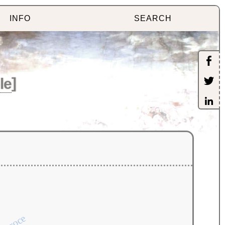
INFO
SEARCH
le
]
roce