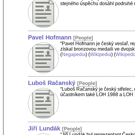
stejného úspěchu dosáhl podruhé
Pavel Hofmann
[
People
]
“Pavel Hofmann je český veslař, re
získal bronzovou medaili ve dvojs
(
Negapedia
) (
Wikipedia
) (
Wikipedi
Luboš Račanský
[
People
]
“Luboš Račanský je český střelec, 
účastníkem také LOH 1988 a LOH 19
Jiří Lundák
[
People
]
“Jiří Lundák byl reprezentant Čes