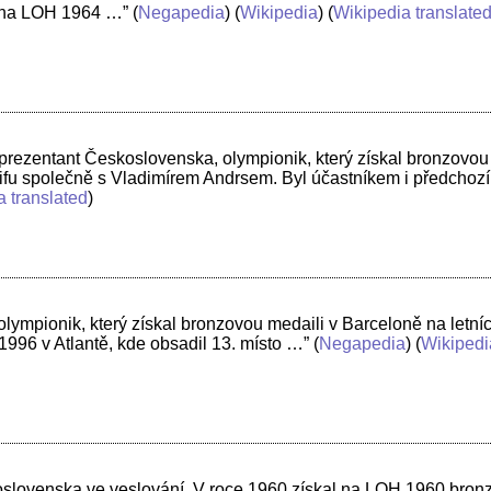
 na LOH 1964 …”
(
Negapedia
) (
Wikipedia
) (
Wikipedia translate
prezentant Československa, olympionik, který získal bronzovou
kifu společně s Vladimírem Andrsem. Byl účastníkem i předchoz
a translated
)
olympionik, který získal bronzovou medaili v Barceloně na letní
96 v Atlantě, kde obsadil 13. místo …”
(
Negapedia
) (
Wikipedi
koslovenska ve veslování. V roce 1960 získal na LOH 1960 bron