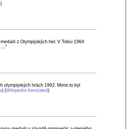
d
)
 medaili z Olympijských her. V Tokiu 1964
í …”
ch olympijských hrách 1992. Mimo to byl
a
) (
Wikipedia translated
)
zovou medaili v závodě osmiveslic a stejného