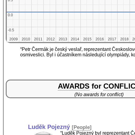
0.5
0.5
0.0
0.0
-0.5
-0.5
2009
2009
2010
2010
2011
2011
2012
2012
2013
2013
2014
2014
2015
2015
2016
2016
2017
2017
2018
2018
2
2
“Petr Čermák je český veslař, reprezentant Českoslov
osmiveslici. Byl i účastníkem následující olympiády, k
AWARDS
for
CONFLI
(No awards for conflict)
Luděk Pojezný
[
People
]
“Luděk Pojezný byl reprezentant Č