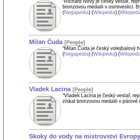
“Richard Nový je český veslař, rep
bronzovou medaili v osmiveslici. 
(
Negapedia
) (
Wikipedia
) (
Wikipedi
Milan Čuda
[
People
]
“Milan Čuda je český volejbalový 
(
Negapedia
) (
Wikipedia
) (
Wikipedi
Vladek Lacina
[
People
]
“Vladek Lacina je český veslař, re
získal bronzovou medaili v párové 
Skoky do vody na mistrovství Evropy