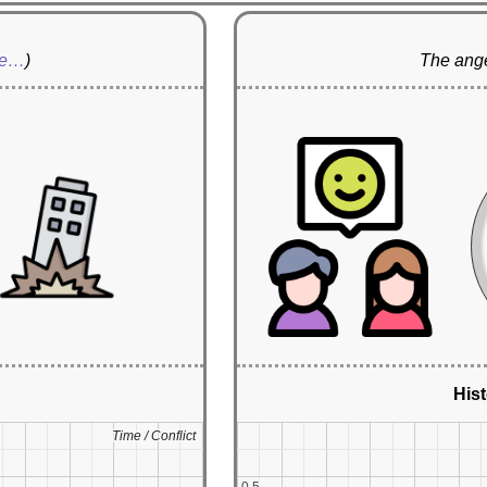
re…
)
The ange
Hist
Time / Conflict
Time / Conflict