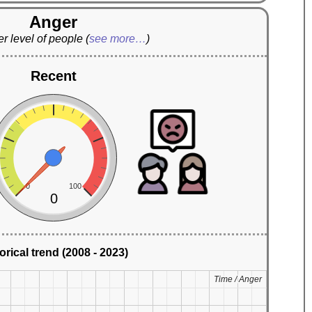
Anger
r level of people
(
see more…
)
Recent
0
100
0
orical trend (2008 - 2023)
Time / Anger
Time / Anger