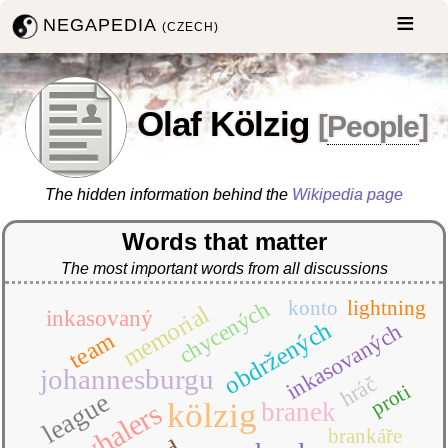
NEGAPEDIA
(CZECH)
Olaf Kölzig
[
People
]
The hidden information behind the
Wikipedia page
Words that matter
The most important words from all discussions
konto
lightning
chycených
memorial
inkasovaný
obdržených
inkasovaných
team
johannesburgu
hráč
proti
league
kölzig
whalers
branek
brankáře