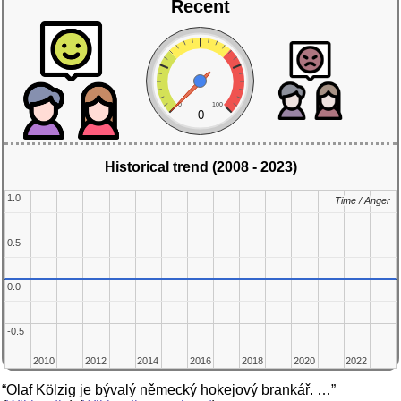
Recent
0
100
0
Historical trend (2008 - 2023)
1.0
1.0
Time / Anger
Time / Anger
0.5
0.5
0.0
0.0
-0.5
-0.5
2010
2010
2012
2012
2014
2014
2016
2016
2018
2018
2020
2020
2022
2022
“Olaf Kölzig je bývalý německý hokejový brankář. …”