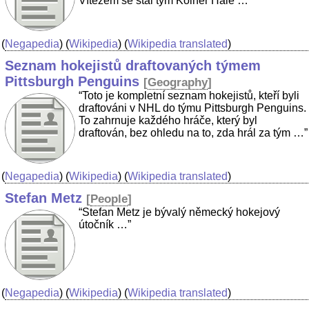
Vítězem se stal tým Kölner Haie …”
(
Negapedia
) (
Wikipedia
) (
Wikipedia translated
)
Seznam hokejistů draftovaných týmem
Pittsburgh Penguins
[
Geography
]
“Toto je kompletní seznam hokejistů, kteří byli
draftováni v NHL do týmu Pittsburgh Penguins.
To zahrnuje každého hráče, který byl
draftován, bez ohledu na to, zda hrál za tým …”
(
Negapedia
) (
Wikipedia
) (
Wikipedia translated
)
Stefan Metz
[
People
]
“Stefan Metz je bývalý německý hokejový
útočník …”
(
Negapedia
) (
Wikipedia
) (
Wikipedia translated
)