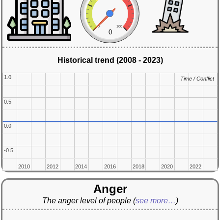
0
100
0
Historical trend (2008 - 2023)
1.0
1.0
Time / Conflict
Time / Conflict
0.5
0.5
0.0
0.0
-0.5
-0.5
2010
2010
2012
2012
2014
2014
2016
2016
2018
2018
2020
2020
2022
2022
Anger
The anger level of people
(
see more…
)