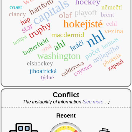
capitals
hartford
hockey
coast
němečtí
playoff
clancy
olaf
brent
hap
hokejisté
trophy
echl
star
nhl
vezina
macdermid
tampa
holmes
butterfield
ahl
hráči
střel
nejlepšího
počet
washington
phoenix
zápasů
calderova
eishockey
coyotes
jihoafrická
týdne
Conflict
The instability of information
(
see more…
)
Recent