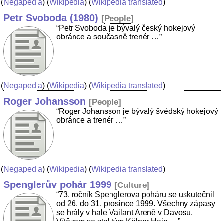
(
Negapedia
) (
Wikipedia
) (
Wikipedia translated
)
Petr Svoboda (1980)
[
People
]
“Petr Svoboda je bývalý český hokejový
obránce a současně trenér …”
(
Negapedia
) (
Wikipedia
) (
Wikipedia translated
)
Roger Johansson
[
People
]
“Roger Johansson je bývalý švédský hokejový
obránce a trenér …”
(
Negapedia
) (
Wikipedia
) (
Wikipedia translated
)
Spenglerův pohár 1999
[
Culture
]
“73. ročník Spenglerova poháru se uskutečnil
od 26. do 31. prosince 1999. Všechny zápasy
se hrály v hale Vailant Areně v Davosu.