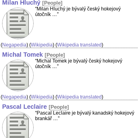
Milan Hluchý
[
People
]
“Milan Hluchý je bývalý český hokejový
útočník …”
(
Negapedia
) (
Wikipedia
) (
Wikipedia translated
)
Michal Tomek
[
People
]
“Michal Tomek je bývalý český hokejový
útočník …”
(
Negapedia
) (
Wikipedia
) (
Wikipedia translated
)
Pascal Leclaire
[
People
]
“Pascal Leclaire je bývalý kanadský hokejový
brankář …”