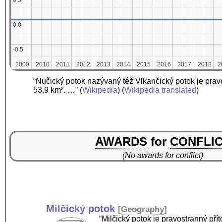
0.5
0.5
0.0
0.0
-0.5
-0.5
2009
2009
2010
2010
2011
2011
2012
2012
2013
2013
2014
2014
2015
2015
2016
2016
2017
2017
2018
2018
2
2
“Nučický potok nazývaný též Vlkančický potok je prav
53,9 km². …”
(
Wikipedia
) (
Wikipedia translated
)
AWARDS
for
CONFLI
(No awards for conflict)
Milčický potok
[
Geography
]
“Milčický potok je pravostranný př