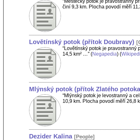
“Městecký potok je pravostranný př
činí 9,3 km. Plocha povodí měří 11
Lovětínský potok (přítok Doubravy)
[
“Lovětínský potok je pravostranný 
14,5 km² …”
(
Negapedia
) (
Wikiped
Mlýnský potok (přítok Zlatého potoka
“Mlýnský potok je levostranný a cel
10,9 km. Plocha povodí měří 26,8 
Dezider Kalina
[
People
]