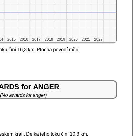
14
14
2015
2015
2016
2016
2017
2017
2018
2018
2019
2019
2020
2020
2021
2021
2022
2022
oku činí 16,3 km. Plocha povodí měří
ARDS
for
ANGER
(No awards for anger)
ském kraji. Délka jeho toku činí 10,3 km.