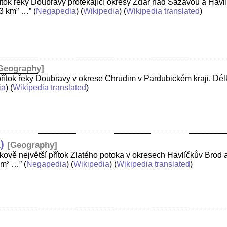
ítok řeky Doubravy protékající okresy Žďár nad Sázavou a Havlí
,3 km² …”
(
Negapedia
) (
Wikipedia
) (
Wikipedia translated
)
Geography
]
přítok řeky Doubravy v okrese Chrudim v Pardubickém kraji. Dél
ia
) (
Wikipedia translated
)
)
[
Geography
]
kově největší přítok Zlatého potoka v okresech Havlíčkův Brod a
km² …”
(
Negapedia
) (
Wikipedia
) (
Wikipedia translated
)