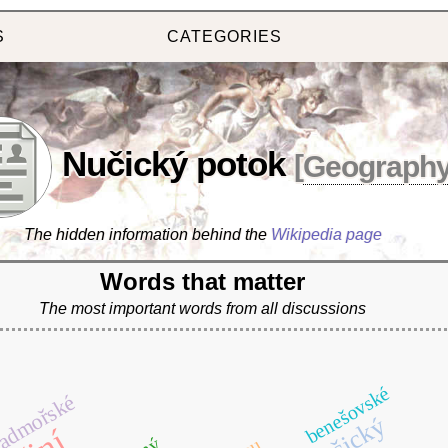
S
CATEGORIES
Nučický potok
[
Geograph
The hidden information behind the
Wikipedia page
Words that matter
The most important words from all discussions
benešovské
admořské