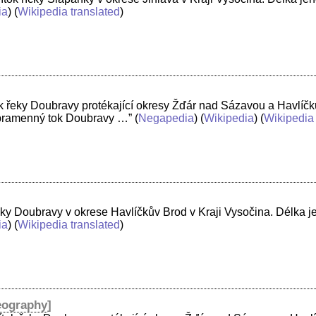
ia
) (
Wikipedia translated
)
tok řeky Doubravy protékající okresy Žďár nad Sázavou a Havlíčk
 pramenný tok Doubravy …”
(
Negapedia
) (
Wikipedia
) (
Wikipedia 
eky Doubravy v okrese Havlíčkův Brod v Kraji Vysočina. Délka je
ia
) (
Wikipedia translated
)
ography
]