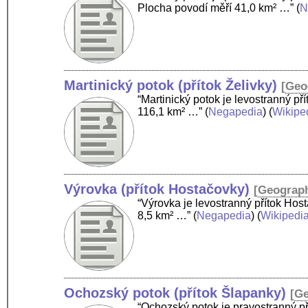
Plocha povodí měří 41,0 km² …”
(
N
Martinický potok (přítok Želivky)
[
Geo
“Martinický potok je levostranný př
116,1 km² …”
(
Negapedia
) (
Wikipe
Výrovka (přítok Hostačovky)
[
Geograp
“Výrovka je levostranný přítok Hos
8,5 km² …”
(
Negapedia
) (
Wikipedi
Ochozský potok (přítok Šlapanky)
[
Ge
“Ochozský potok je pravostranný př