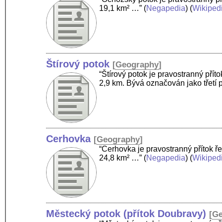
19,1 km² …”
(
Negapedia
) (
Wikiped
Štírový potok
[
Geography
]
“Štírový potok je pravostranný pří
2,9 km. Bývá označován jako třetí
Cerhovka
[
Geography
]
“Cerhovka je pravostranný přítok ř
24,8 km² …”
(
Negapedia
) (
Wikiped
Městecký potok (přítok Doubravy)
[
Ge