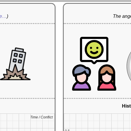
re…
)
The ange
Hist
Time / Conflict
Time / Conflict