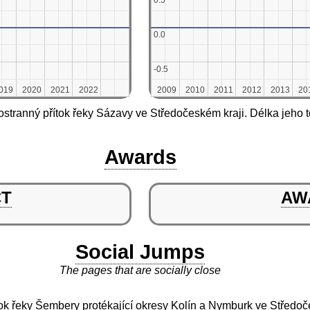
0.5
0.5
0.0
0.0
-0.5
-0.5
019
019
2020
2020
2021
2021
2022
2022
2009
2009
2010
2010
2011
2011
2012
2012
2013
2013
20
20
ostranný přítok řeky Sázavy ve Středočeském kraji. Délka jeho t
Awards
CT
AW
Social Jumps
The pages that are socially close
ítok řeky Šembery protékající okresy Kolín a Nymburk ve Středoče