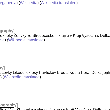
egapedia
) (
Wikipedia
) (
Wikipedia translated
)
graphy
]
ítok řeky Želivky ve Středočeském kraji a v Kraji Vysočina. Délk
dia
) (
Wikipedia translated
)
hy
]
tačovky tekoucí okresy Havlíčkův Brod a Kutná Hora. Délka jejíh
a
) (
Wikipedia translated
)
ography
]
ítok říčky Šlapanky v okrese Jihlava v Kraji Vysočina. Délka jeh