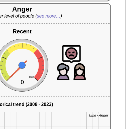
Anger
r level of people
(
see more…
)
Recent
0
100
0
orical trend (2008 - 2023)
Time / Anger
Time / Anger