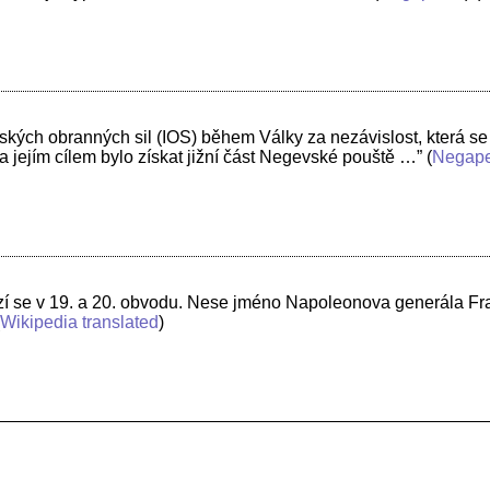
ských obranných sil (IOS) během Války za nezávislost, která se
 jejím cílem bylo získat jižní část Negevské pouště …”
(
Negap
ází se v 19. a 20. obvodu. Nese jméno Napoleonova generála F
(
Wikipedia translated
)