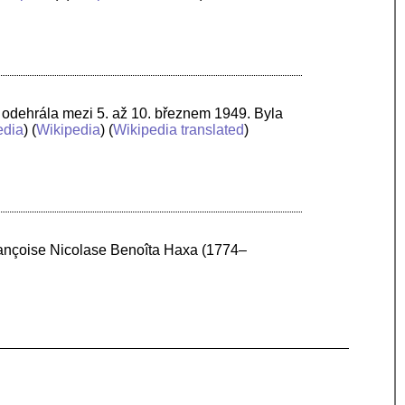
 odehrála mezi 5. až 10. březnem 1949. Byla
edia
) (
Wikipedia
) (
Wikipedia translated
)
rançoise Nicolase Benoîta Haxa (1774–