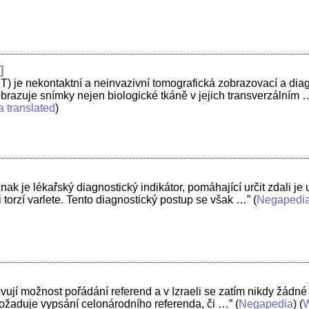
h
]
T) je nekontaktní a neinvazivní tomografická zobrazovací a di
obrazuje snímky nejen biologické tkáně v jejich transverzálním 
a translated
)
k je lékařský diagnostický indikátor, pomáhající určit zdali je u
 torzí varlete. Tento diagnostický postup se však …”
(
Negapedi
vují možnost pořádání referend a v Izraeli se zatím nikdy žád
 požaduje vypsání celonárodního referenda, či …”
(
Negapedia
) (
W