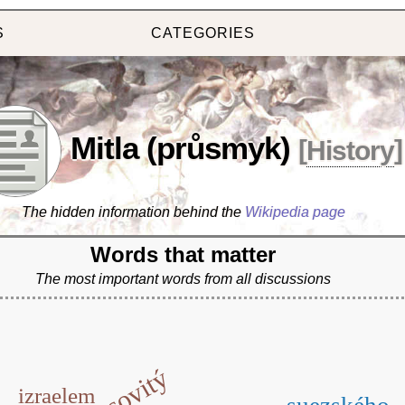
S
CATEGORIES
Mitla (průsmyk)
[
History
]
The hidden information behind the
Wikipedia page
Words that matter
The most important words from all discussions
esovitý
izraelem