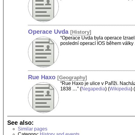
Operace Uvda
[
History
]
“Operace Uvda byla operace Izrael
poslední operací IOS během války a
Rue Haxo
[
Geography
]
“Rue Haxo je ulice v Paříži. Nach
1838 …”
(
Negapedia
) (
Wikipedia
) 
See also:
Similar pages
Category:
History and events