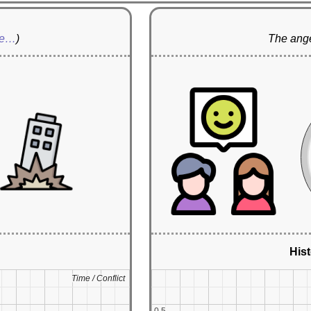
re…
)
The ange
Hist
Time / Conflict
Time / Conflict