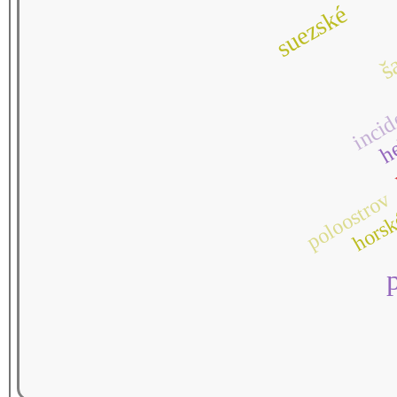
suezské
š
incid
he
poloostrov
hors