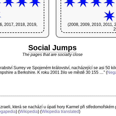
6, 2017, 2018, 2019,
(2008, 2009, 2010, 2011, 
2
Social Jumps
The pages that are socially close
abství Surrey ve Spojeném království, nacházející se asi 50 k
ampshire a Berkshire. K roku 2001 žilo ve městě 30 155 …”
(
Neg
 Izraeli, která se nachází u úpatí hory Karmel při středomořském
egapedia
) (
Wikipedia
) (
Wikipedia translated
)