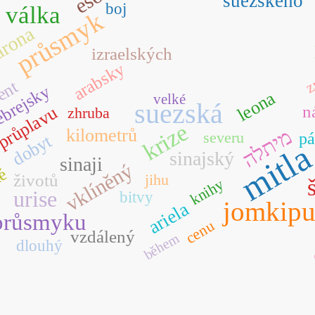
suezského
boj
válka
průsmyk
arona
izraelských
arabsky
z
ent
brejsky
leona
velké
suezská
n
průplavu
zhruba
krize
מיתלה
kilometrů
severu
p
dobyt
mitl
sinajský
sinaji
vklíněný
ké
životů
jihu
knihy
urise
bitvy
jomkipu
ariela
průsmyku
cenu
vzdálený
během
dlouhý