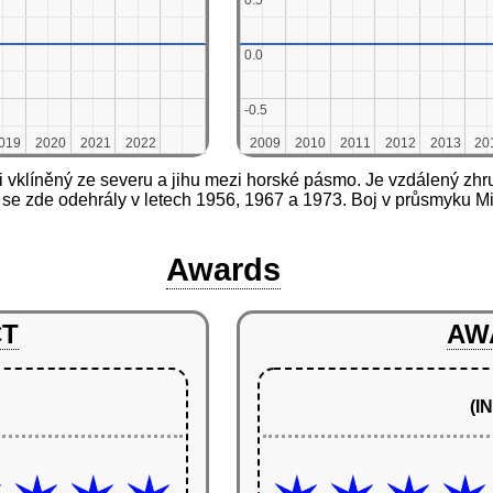
0.5
0.5
0.0
0.0
-0.5
-0.5
019
019
2020
2020
2021
2021
2022
2022
2009
2009
2010
2010
2011
2011
2012
2012
2013
2013
20
20
aji vklíněný ze severu a jihu mezi horské pásmo. Je vzdálený z
 se zde odehrály v letech 1956, 1967 a 1973. Boj v průsmyku M
Awards
CT
AW
(I