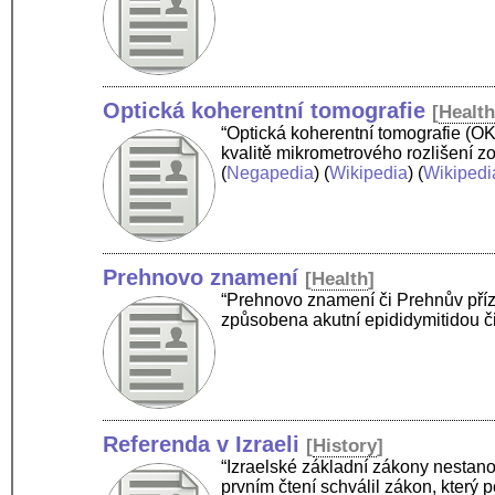
Optická koherentní tomografie
[
Healt
“Optická koherentní tomografie (OK
kvalitě mikrometrového rozlišení z
(
Negapedia
) (
Wikipedia
) (
Wikipedi
Prehnovo znamení
[
Health
]
“Prehnovo znamení či Prehnův přízna
způsobena akutní epididymitidou či
Referenda v Izraeli
[
History
]
“Izraelské základní zákony nestano
prvním čtení schválil zákon, který