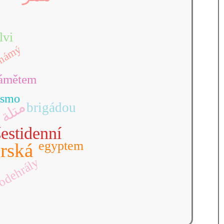
lvi
námý
ámětem
ásmo
متلة
a
brigádou
šestidenní
egyptem
rská
odehrály