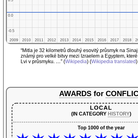
0.5
0.5
0.0
0.0
-0.5
-0.5
2009
2009
2010
2010
2011
2011
2012
2012
2013
2013
2014
2014
2015
2015
2016
2016
2017
2017
2018
2018
2
2
“Mitla je 32 kilometrů dlouhý esovitý průsmyk na Sin
známý pro velké bitvy mezi Izraelem a Egyptem, které
Lvi v průsmyku. …”
(
Wikipedia
) (
Wikipedia translated
)
AWARDS
for
CONFLI
LOCAL
(IN CATEGORY
HISTORY
)
Top 1000 of the year