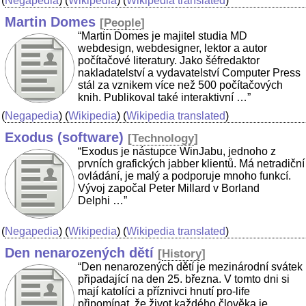
(
Negapedia
) (
Wikipedia
) (
Wikipedia translated
)
Martin Domes
[
People
]
“Martin Domes je majitel studia MD
webdesign, webdesigner, lektor a autor
počítačové literatury. Jako šéfredaktor
nakladatelství a vydavatelství Computer Press
stál za vznikem více než 500 počítačových
knih. Publikoval také interaktivní …”
(
Negapedia
) (
Wikipedia
) (
Wikipedia translated
)
Exodus (software)
[
Technology
]
“Exodus je nástupce WinJabu, jednoho z
prvních grafických jabber klientů. Má netradiční
ovládání, je malý a podporuje mnoho funkcí.
Vývoj započal Peter Millard v Borland
Delphi …”
(
Negapedia
) (
Wikipedia
) (
Wikipedia translated
)
Den nenarozených dětí
[
History
]
“Den nenarozených dětí je mezinárodní svátek
připadající na den 25. března. V tomto dni si
mají katolíci a příznivci hnutí pro-life
připomínat, že život každého člověka je