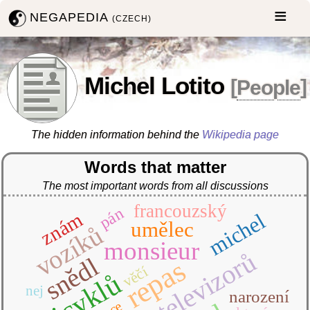
NEGAPEDIA
(CZECH)
Michel Lotito
[
People
]
The hidden information behind the
Wikipedia page
Words that matter
The most important words from all discussions
francouzský
pán
znám
michel
umělec
vozíků
monsieur
televizorů
snědl
repas
věčí
bicyklů
nej
narození