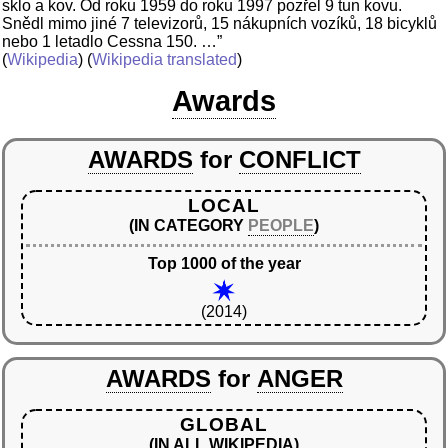
sklo a kov. Od roku 1959 do roku 1997 pozřel 9 tun kovu.
Snědl mimo jiné 7 televizorů, 15 nákupních vozíků, 18 bicyklů
nebo 1 letadlo Cessna 150. …”
(
Wikipedia
) (
Wikipedia translated
)
Awards
AWARDS
for
CONFLICT
LOCAL
(IN CATEGORY
PEOPLE
)
Top 1000 of the year
(2014)
AWARDS
for
ANGER
GLOBAL
(IN ALL WIKIPEDIA)