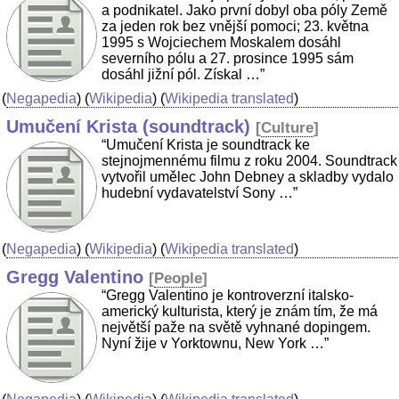
a podnikatel. Jako první dobyl oba póly Země
za jeden rok bez vnější pomoci; 23. května
1995 s Wojciechem Moskalem dosáhl
severního pólu a 27. prosince 1995 sám
dosáhl jižní pól. Získal …”
(
Negapedia
) (
Wikipedia
) (
Wikipedia translated
)
Umučení Krista (soundtrack)
[
Culture
]
“Umučení Krista je soundtrack ke
stejnojmennému filmu z roku 2004. Soundtrack
vytvořil umělec John Debney a skladby vydalo
hudební vydavatelství Sony …”
(
Negapedia
) (
Wikipedia
) (
Wikipedia translated
)
Gregg Valentino
[
People
]
“Gregg Valentino je kontroverzní italsko-
americký kulturista, který je znám tím, že má
největší paže na světě vyhnané dopingem.
Nyní žije v Yorktownu, New York …”