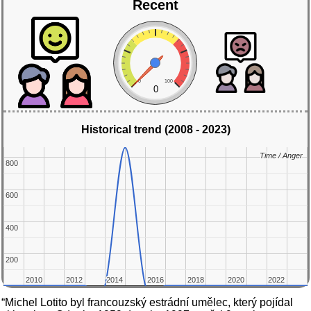
Recent
0
100
0
Historical trend (2008 - 2023)
Time / Anger
Time / Anger
800
800
600
600
400
400
200
200
2010
2010
2012
2012
2014
2014
2016
2016
2018
2018
2020
2020
2022
2022
“Michel Lotito byl francouzský estrádní umělec, který pojídal