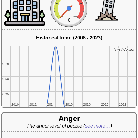
0
100
0
Historical trend (2008 - 2023)
Time / Conflict
Time / Conflict
0.75
0.75
0.50
0.50
0.25
0.25
2010
2010
2012
2012
2014
2014
2016
2016
2018
2018
2020
2020
2022
2022
Anger
The anger level of people
(
see more…
)