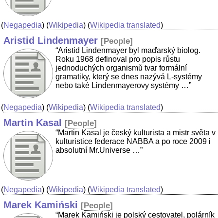
(
Negapedia
) (
Wikipedia
) (
Wikipedia translated
)
Aristid Lindenmayer
[
People
]
“Aristid Lindenmayer byl maďarský biolog.
Roku 1968 definoval pro popis růstu
jednoduchých organismů tvar formální
gramatiky, který se dnes nazývá L-systémy
nebo také Lindenmayerovy systémy …”
(
Negapedia
) (
Wikipedia
) (
Wikipedia translated
)
Martin Kasal
[
People
]
“Martin Kasal je český kulturista a mistr světa v
kulturistice federace NABBA a po roce 2009 i
absolutní Mr.Universe …”
(
Negapedia
) (
Wikipedia
) (
Wikipedia translated
)
Marek Kamiński
[
People
]
“Marek Kamiński je polský cestovatel, polárník