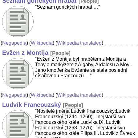
Seznam gorických hrabat
[
People
]
“Seznam gorických hrabat …”
(
Negapedia
) (
Wikipedia
) (
Wikipedia translated
)
Evžen z Montija
[
People
]
“Evžen z Montija byl hrabětem z Montija a
Teby a markýzem z Algaby, Ardalesu a Moyi.
Jeho kmotřenka Evženie se stala poslední
císařovnou Francouzů …”
(
Negapedia
) (
Wikipedia
) (
Wikipedia translated
)
Ludvík Francouzský
[
People
]
“Nositelé jména Ludvík Francouzský:Ludvík
Francouzský (1244–1260) – nejstarší syn
francouzského krále Ludvíka IX. Ludvík
Francouzský (1263–1276) – nejstarší syn
francouzského krále Filipa III. Ludvík z Évreux