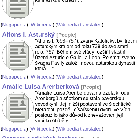
(
Negapedia
) (
Wikipedia
) (
Wikipedia translated
)
Alfons I. Asturský
[
People
]
“Alfons I. (693–757), zvaný Katolický, byl třetím
asturským králem od roku 739 do své smrti
roku 757. Během své vlády rozšířil vlastní
území Asturie o Galicii a León. Po smrti svého
švagra Favily založil novou asturskou dynastii,
která …”
(
Negapedia
) (
Wikipedia
) (
Wikipedia translated
)
Amálie Luisa Arenberková
[
People
]
“Amálie Luisa Arenbergová náležela k rodu
Arenbergů a sňatkem se stala bavorskou
vévodkyní. Její nižší postavení ve šlechtické
hierarchii později císařskému dvoru ve Vídni
posloužilo jako důvod k znevažování její
vnučku Alžběty …”
(
Negapedia
) (
Wikipedia
) (
Wikipedia translated
)