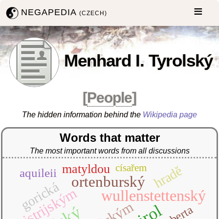
NEGAPEDIA
(CZECH)
Menhard I. Tyrolský
[
People
]
The hidden information behind the
Wikipedia page
Words that matter
The most important words from all discussions
matyldou
císařem
hradě
aquileii
ortenburský
gorická
istrijským
wullenstettenský
tirol
berta