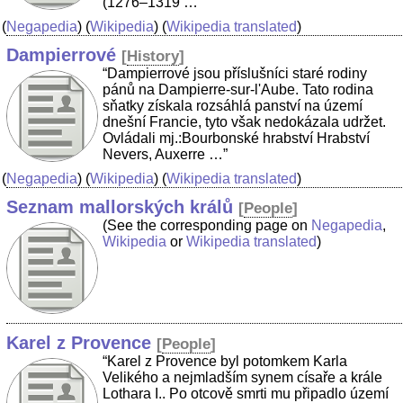
(1276–1319 …”
(
Negapedia
) (
Wikipedia
) (
Wikipedia translated
)
Dampierrové
[
History
]
“Dampierrové jsou příslušníci staré rodiny
pánů na Dampierre-sur-l'Aube. Tato rodina
sňatky získala rozsáhlá panství na území
dnešní Francie, tyto však nedokázala udržet.
Ovládali mj.:Bourbonské hrabství Hrabství
Nevers, Auxerre …”
(
Negapedia
) (
Wikipedia
) (
Wikipedia translated
)
Seznam mallorských králů
[
People
]
(See the corresponding page on
Negapedia
,
Wikipedia
or
Wikipedia translated
)
Karel z Provence
[
People
]
“Karel z Provence byl potomkem Karla
Velikého a nejmladším synem císaře a krále
Lothara I.. Po otcově smrti mu připadlo území