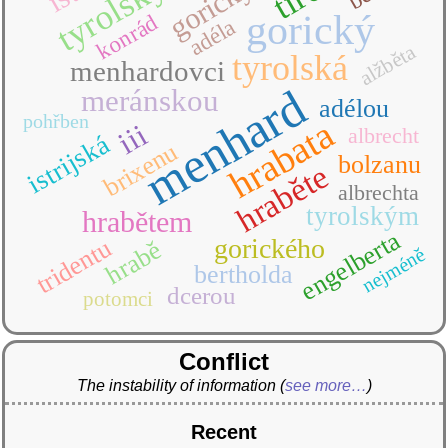
gorickým
tyrolský
gorický
konrád
adéla
alžběta
tyrolská
menhardovci
menhard
meránskou
adélou
pohřben
hrabata
iii
albrecht
istrijská
brixenu
bolzanu
hraběte
albrechta
tyrolským
hrabětem
engelberta
gorického
tridentu
hrabě
nejméně
bertholda
dcerou
potomci
Conflict
The instability of information
(
see more…
)
Recent