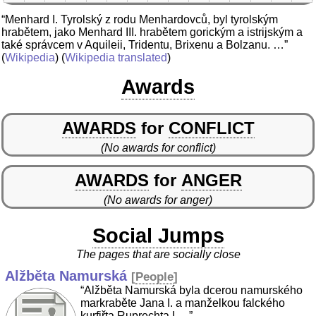
“Menhard I. Tyrolský z rodu Menhardovců, byl tyrolským
hrabětem, jako Menhard III. hrabětem gorickým a istrijským a
také správcem v Aquileii, Tridentu, Brixenu a Bolzanu. …”
(
Wikipedia
) (
Wikipedia translated
)
Awards
AWARDS
for
CONFLICT
(No awards for conflict)
AWARDS
for
ANGER
(No awards for anger)
Social Jumps
The pages that are socially close
Alžběta Namurská
[
People
]
“Alžběta Namurská byla dcerou namurského
markraběte Jana I. a manželkou falckého
kurfiřta Ruprechta I …”