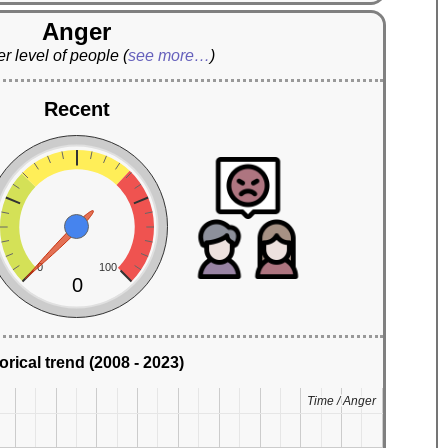
Anger
r level of people
(
see more…
)
Recent
0
100
0
orical trend (2008 - 2023)
Time / Anger
Time / Anger