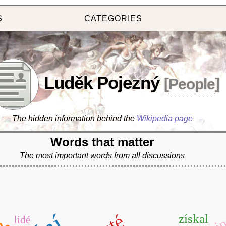
S
CATEGORIES
Luděk Pojezný
[
People
]
The hidden information behind the
Wikipedia page
Words that matter
The most important words from all discussions
stej
získal
lidé