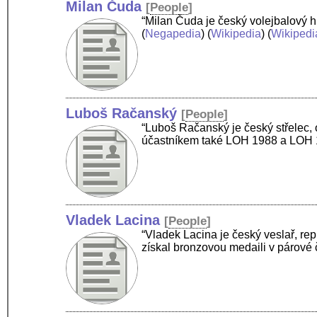
Milan Čuda
[
People
]
“Milan Čuda je český volejbalový 
(
Negapedia
) (
Wikipedia
) (
Wikipedi
Luboš Račanský
[
People
]
“Luboš Račanský je český střelec, 
účastníkem také LOH 1988 a LOH 19
Vladek Lacina
[
People
]
“Vladek Lacina je český veslař, re
získal bronzovou medaili v párové 