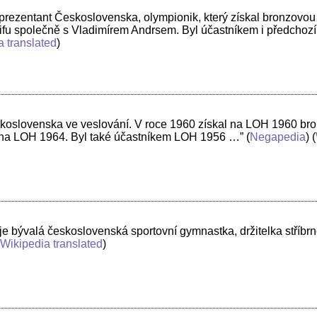
prezentant Československa, olympionik, který získal bronzovou
kifu společně s Vladimírem Andrsem. Byl účastníkem i předchoz
a translated
)
skoslovenska ve veslování. V roce 1960 získal na LOH 1960 br
 na LOH 1964. Byl také účastníkem LOH 1956 …”
(
Negapedia
) (
e bývalá československá sportovní gymnastka, držitelka stříbr
(
Wikipedia translated
)