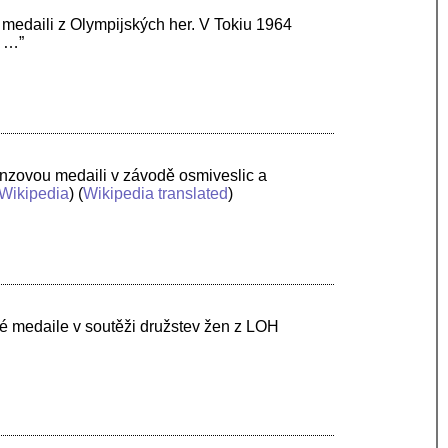
 medaili z Olympijských her. V Tokiu 1964
í …”
onzovou medaili v závodě osmiveslic a
Wikipedia
) (
Wikipedia translated
)
né medaile v soutěži družstev žen z LOH