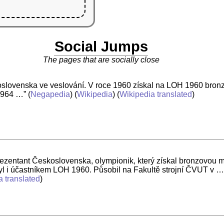
Social Jumps
The pages that are socially close
koslovenska ve veslování. V roce 1960 získal na LOH 1960 bron
1964 …”
(
Negapedia
) (
Wikipedia
) (
Wikipedia translated
)
rezentant Československa, olympionik, který získal bronzovou m
Byl i účastníkem LOH 1960. Působil na Fakultě strojní ČVUT v …
a translated
)