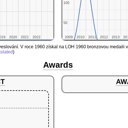
100
100
50
50
019
019
2020
2020
2021
2021
2022
2022
2009
2009
2010
2010
2011
2011
2012
2012
2013
2013
20
20
veslování. V roce 1960 získal na LOH 1960 bronzovou medaili 
nslated
)
Awards
CT
AW