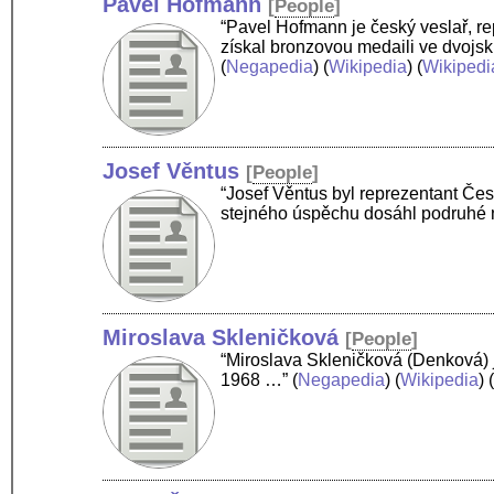
Pavel Hofmann
[
People
]
“Pavel Hofmann je český veslař, re
získal bronzovou medaili ve dvojs
(
Negapedia
) (
Wikipedia
) (
Wikipedi
Josef Věntus
[
People
]
“Josef Věntus byl reprezentant Če
stejného úspěchu dosáhl podruhé
Miroslava Skleničková
[
People
]
“Miroslava Skleničková (Denková) j
1968 …”
(
Negapedia
) (
Wikipedia
) 