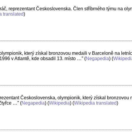
hráč, reprezentant Československa. Člen stříbrného týmu na oly
a translated
)
olympionik, který získal bronzovou medaili v Barceloně na letní
96 v Atlantě, kde obsadil 13. místo …”
(
Negapedia
) (
Wikipedi
prezentant Československa, olympionik, který získal bronzovou 
čtyřce …”
(
Negapedia
) (
Wikipedia
) (
Wikipedia translated
)