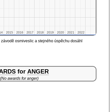
14
14
2015
2015
2016
2016
2017
2017
2018
2018
2019
2019
2020
2020
2021
2021
2022
2022
v závodě osmiveslic a stejného úspěchu dosáhl
ARDS
for
ANGER
(No awards for anger)