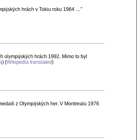
mpijských hrách v Tokiu roku 1964 …”
ch olympijských hrách 1992. Mimo to byl
a
) (
Wikipedia translated
)
medaili z Olympijských her. V Montrealu 1976