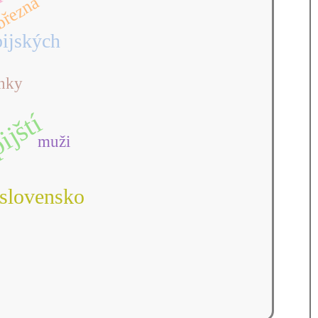
řezna
ijských
ánky
ijští
muži
slovensko