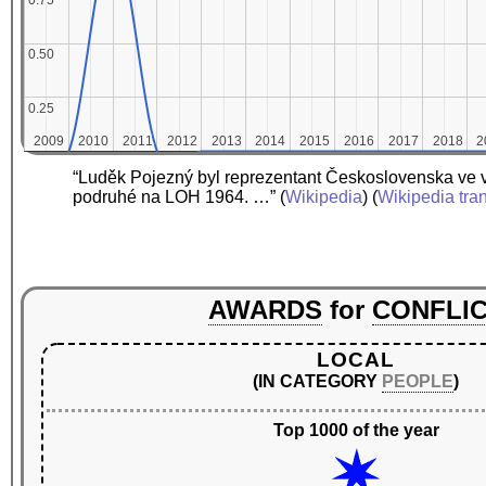
0.75
0.75
0.50
0.50
0.25
0.25
2009
2009
2010
2010
2011
2011
2012
2012
2013
2013
2014
2014
2015
2015
2016
2016
2017
2017
2018
2018
2
2
“Luděk Pojezný byl reprezentant Československa ve 
podruhé na LOH 1964. …”
(
Wikipedia
) (
Wikipedia tra
AWARDS
for
CONFLI
LOCAL
(IN CATEGORY
PEOPLE
)
Top 1000 of the year