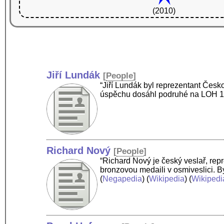
(2010)
Jiří Lundák
[
People
]
“Jiří Lundák byl reprezentant Čes
úspěchu dosáhl podruhé na LOH 
Richard Nový
[
People
]
“Richard Nový je český veslař, rep
bronzovou medaili v osmiveslici. 
(
Negapedia
) (
Wikipedia
) (
Wikipedi