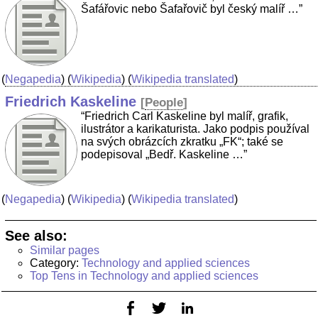
Šafářovic nebo Šafařovič byl český malíř …”
(
Negapedia
) (
Wikipedia
) (
Wikipedia translated
)
Friedrich Kaskeline
[
People
]
“Friedrich Carl Kaskeline byl malíř, grafik,
ilustrátor a karikaturista. Jako podpis používal
na svých obrázcích zkratku „FK“; také se
podepisoval „Bedř. Kaskeline …”
(
Negapedia
) (
Wikipedia
) (
Wikipedia translated
)
See also:
Similar pages
Category:
Technology and applied sciences
Top Tens in Technology and applied sciences