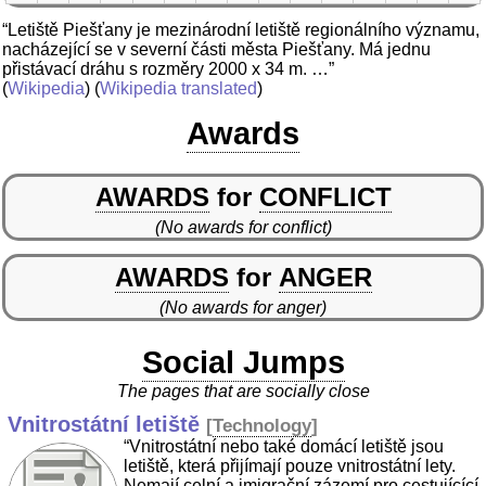
“Letiště Piešťany je mezinárodní letiště regionálního významu,
nacházející se v severní části města Piešťany. Má jednu
přistávací dráhu s rozměry 2000 x 34 m. …”
(
Wikipedia
) (
Wikipedia translated
)
Awards
AWARDS
for
CONFLICT
(No awards for conflict)
AWARDS
for
ANGER
(No awards for anger)
Social Jumps
The pages that are socially close
Vnitrostátní letiště
[
Technology
]
“Vnitrostátní nebo také domácí letiště jsou
letiště, která přijímají pouze vnitrostátní lety.
Nemají celní a imigrační zázemí pro cestujícící