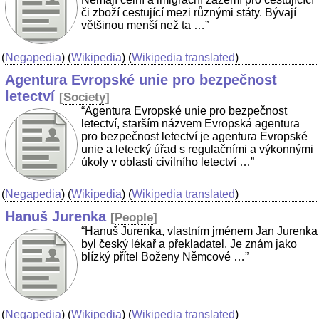
či zboží cestující mezi různými státy. Bývají
většinou menší než ta …”
(
Negapedia
) (
Wikipedia
) (
Wikipedia translated
)
Agentura Evropské unie pro bezpečnost
letectví
[
Society
]
“Agentura Evropské unie pro bezpečnost
letectví, starším názvem Evropská agentura
pro bezpečnost letectví je agentura Evropské
unie a letecký úřad s regulačními a výkonnými
úkoly v oblasti civilního letectví …”
(
Negapedia
) (
Wikipedia
) (
Wikipedia translated
)
Hanuš Jurenka
[
People
]
“Hanuš Jurenka, vlastním jménem Jan Jurenka
byl český lékař a překladatel. Je znám jako
blízký přítel Boženy Němcové …”
(
Negapedia
) (
Wikipedia
) (
Wikipedia translated
)