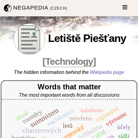
NEGAPEDIA
(CZECH)
Letiště Piešťany
[
Technology
]
The hidden information behind the
Wikipedia page
Words that matter
The most important words from all discussions
regionální
summitem
založeno
nacházející
rozměry
těsně
významu
otevřeno
lufthansa
letů
vojenské
účely
charterových
carat
sídlí