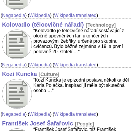
(
Negapedia
) (
Wikipedia
) (
Wikipedia translated
)
Kolovadlo (tělocvičné nářadí)
[
Technology
]
“Kolovadlo je tělocvičné nářadí sestávající z
otočně upevněných lan ukončených
provazovými žebřiky, určené pro skupinu
cvičenců. Bylo běžné zejména v 19. a první
polovině 20. století …”
(
Negapedia
) (
Wikipedia
) (
Wikipedia translated
)
Kozí Kuncka
[
Culture
]
“Kozí Kuncka je epizodní postava několika děl
Karla Poláčka. Inspirací jí měla být skutečná
osoba …”
(
Negapedia
) (
Wikipedia
) (
Wikipedia translated
)
František Josef Šafařovic
[
People
]
“František Josef Šafařovic, též František