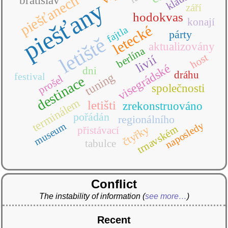
klaus
piešťanech
bratislav
piešťany
září
hodokvas
konají
letecké
fajtla
párty
letiště
aktualizovány
berlína
host
livií
visegrádské
dni
dráhu
tuning
festival
prošel
destinace
společnosti
terminálem
letišti
zrekonstruováno
pořádán
regionálního
naposledy
museum
trnavském
čtyřky
přistávací
tabulce
Conflict
The instability of information
(
see more…
)
Recent