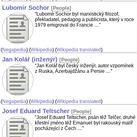
Lubomír Sochor
[
People
]
“Lubomír Sochor byl marxistický filozof,
překladatel, pedagog a publicista, který v roce
1979 emigroval do Francie …”
(
Negapedia
) (
Wikipedia
) (
Wikipedia translated
)
Jan Kolář (inženýr)
[
People
]
“Jan Kolář byl český inženýr, autor vzpomínek
z Ruska, Ázerbajdžánu a Persie …”
(
Negapedia
) (
Wikipedia
) (
Wikipedia translated
)
Josef Eduard Teltscher
[
People
]
“Josef Eduard Teltscher, psán též Telčer, druhé
křestní jméno též Emanuel byl rakouský malíř
pocházející z Čech …”