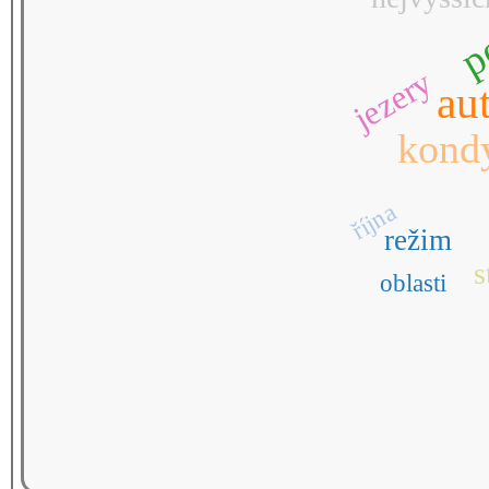
p
jezery
au
kond
října
režim
s
oblasti