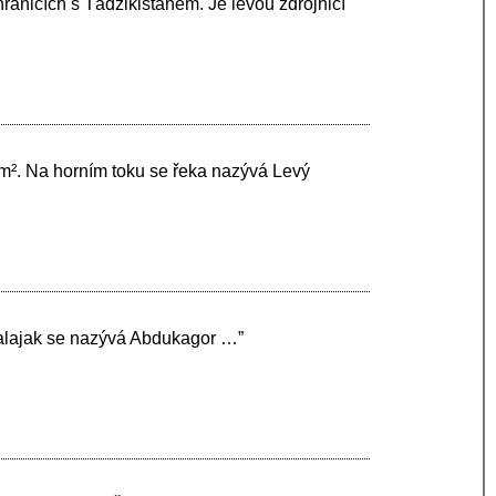
anicích s Tádžikistánem. Je levou zdrojnicí
m². Na horním toku se řeka nazývá Levý
šalajak se nazývá Abdukagor …”