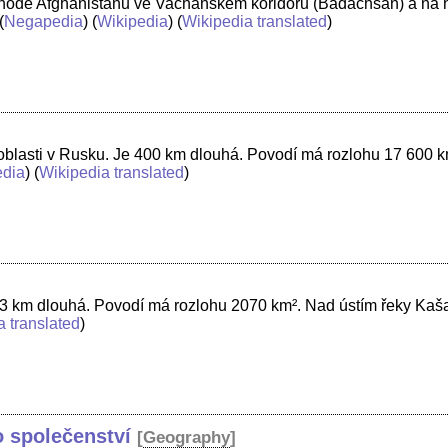
hodě Afghánistánu ve Vachánském koridoru (Badachšán) a na hr
(
Negapedia
) (
Wikipedia
) (
Wikipedia translated
)
blasti v Rusku. Je 400 km dlouhá. Povodí má rozlohu 17 600 k
edia
) (
Wikipedia translated
)
103 km dlouhá. Povodí má rozlohu 2070 km². Nad ústím řeky Ka
a translated
)
 společenství
[
Geography
]