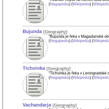
(
Negapedia
) (
Wikipedia
) (
Wikipedi
Bujunda
[
Geography
]
“Bujunda je řeka v Magadanské obl
(
Negapedia
) (
Wikipedia
) (
Wikipedi
Tichvinka
[
Geography
]
“Tichvinka je řeka v Leningradské
(
Negapedia
) (
Wikipedia
) (
Wikipedi
Vachandarja
[
Geography
]