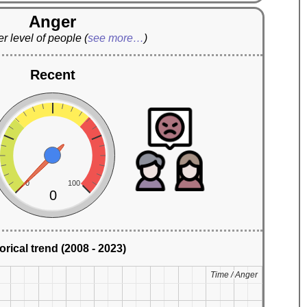
Anger
r level of people
(
see more…
)
Recent
0
100
0
orical trend (2008 - 2023)
Time / Anger
Time / Anger