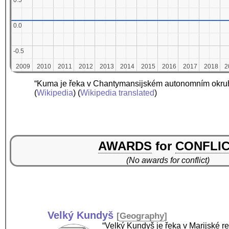
0.5
0.5
0.0
0.0
-0.5
-0.5
2009
2009
2010
2010
2011
2011
2012
2012
2013
2013
2014
2014
2015
2015
2016
2016
2017
2017
2018
2018
2
2
“Kuma je řeka v Chantymansijském autonomním okruh
(
Wikipedia
) (
Wikipedia translated
)
AWARDS
for
CONFLI
(No awards for conflict)
Velký Kundyš
[
Geography
]
“Velký Kundyš je řeka v Marijské 