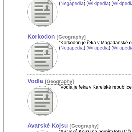
(
Negapedia
) (
Wikipedia
) (
Wikipedi
Korkodon
[
Geography
]
“Korkodon je řeka v Magadanské ob
(
Negapedia
) (
Wikipedia
) (
Wikipedi
Vodla
[
Geography
]
“Vodla je řeka v Karelské republic
Avarské Kojsu
[
Geography
]
“Avarské Kojsu na horním toku Dž