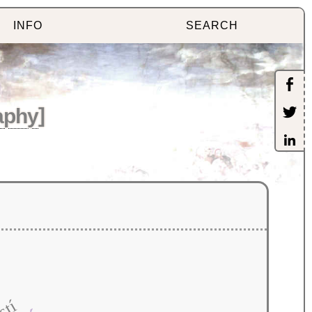
INFO
SEARCH
aphy
]
stí