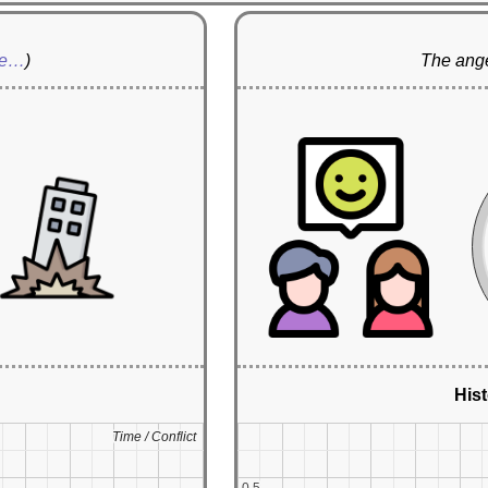
re…
)
The ange
Hist
Time / Conflict
Time / Conflict