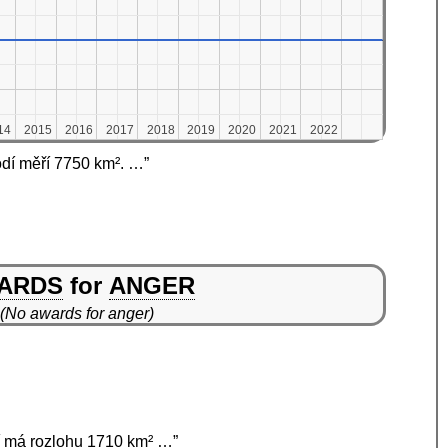
14
14
2015
2015
2016
2016
2017
2017
2018
2018
2019
2019
2020
2020
2021
2021
2022
2022
dí měří 7750 km². …”
ARDS
for
ANGER
(No awards for anger)
dí má rozlohu 1710 km² …”