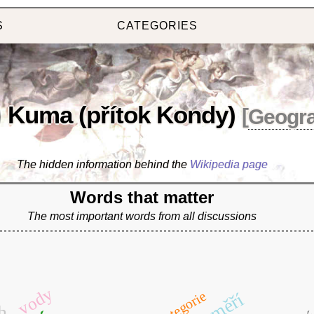
S
CATEGORIES
Kuma (přítok Kondy)
[
Geogr
The hidden information behind the
Wikipedia page
Words that matter
The most important words from all discussions
vody
kategorie
měří
ú
h