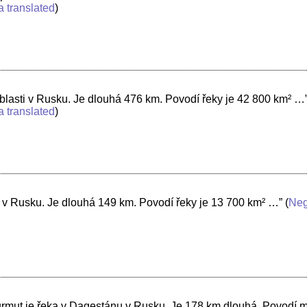
a translated
)
lasti v Rusku. Je dlouhá 476 km. Povodí řeky je 42 800 km² …
a translated
)
e v Rusku. Je dlouhá 149 km. Povodí řeky je 13 700 km² …”
(
Neg
urmut je řeka v Dagestánu v Rusku. Je 178 km dlouhá. Povodí 