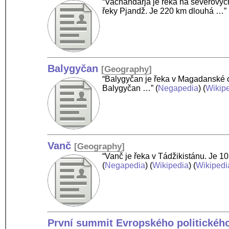
“Vachandarja je řeka na severovýc
řeky Pjandž. Je 220 km dlouhá …”
Balygyčan
[
Geography
]
“Balygyčan je řeka v Magadanské o
Balygyčan …”
(
Negapedia
) (
Wikip
Vanč
[
Geography
]
“Vanč je řeka v Tádžikistánu. Je 
(
Negapedia
) (
Wikipedia
) (
Wikipedi
První summit Evropského politického