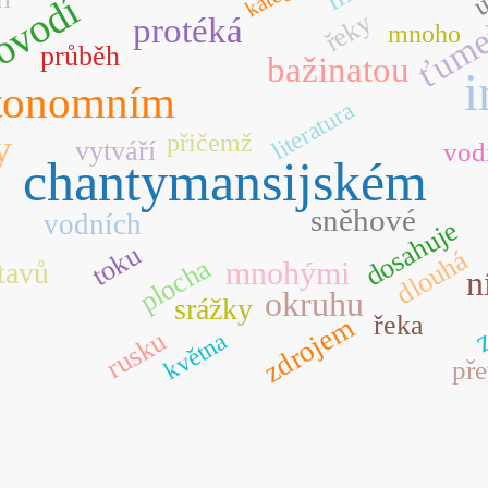
ovodí
ťume
řeky
protéká
mnoho
průběh
bažinatou
i
tonomním
literatura
y
přičemž
vytváří
vod
chantymansijském
sněhové
vodních
dosahuje
toku
dlouhá
plocha
mnohými
tavů
n
okruhu
z
srážky
řeka
zdrojem
rusku
května
př