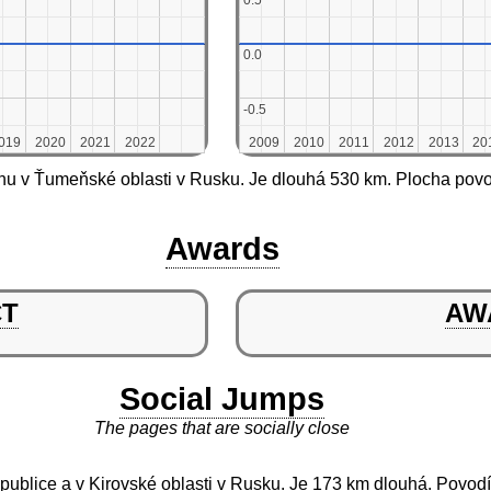
0.5
0.5
0.0
0.0
-0.5
-0.5
019
019
2020
2020
2021
2021
2022
2022
2009
2009
2010
2010
2011
2011
2012
2012
2013
2013
20
20
u v Ťumeňské oblasti v Rusku. Je dlouhá 530 km. Plocha povo
Awards
CT
AW
Social Jumps
The pages that are socially close
republice a v Kirovské oblasti v Rusku. Je 173 km dlouhá. Povo