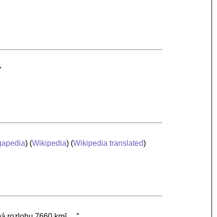
”
apedia
) (
Wikipedia
) (
Wikipedia translated
)
má rozlohu 7660 km² …”