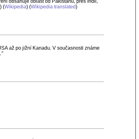
íření obsahuje oblast od Pákistánu, přes Indii,
a
) (
Wikipedia
) (
Wikipedia translated
)
USA až po jižní Kanadu. V současnosti známe
…”