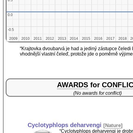
0.5
0.5
0.0
0.0
-0.5
-0.5
2009
2009
2010
2010
2011
2011
2012
2012
2013
2013
2014
2014
2015
2015
2016
2016
2017
2017
2018
2018
2
2
“Krajtovka dvoubarvá je had a jediný zástupce čeledi k
vhodnější vlastní čeleď, protože jde o poměrně výji
AWARDS
for
CONFLI
(No awards for conflict)
Cyclotyphlops deharvengi
[
Nature
]
“Cyclotyphlops deharvengi je drobn