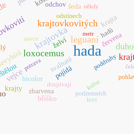
de
odchov
šeda
někdy
odstínech
krajta
ovkovití
krajtovkovitých
krajtovka
hadů
metr
červena
leguaní
savce
želví
duho
hada
lý
loxocemus
evybírá
kraj
poddruhy
svalnaté
potrava
štělou
čel
pojídá
vejce
pohla
bicolor
kořist
dospívají
krajty
zbarvena
ho
podzemních
bříško
loví