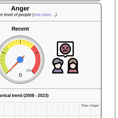
Anger
r level of people
(
see more…
)
Recent
0
100
0
orical trend (2008 - 2023)
Time / Anger
Time / Anger