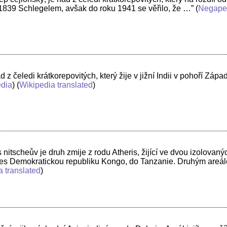
 1839 Schlegelem, avšak do roku 1941 se věřilo, že …”
(
Negape
z čeledi krátkorepovitých, který žije v jižní Indii v pohoří Zápa
edia
) (
Wikipedia translated
)
 nitscheův je druh zmije z rodu Atheris, žijící ve dvou izolovaný
přes Demokratickou republiku Kongo, do Tanzanie. Druhým are
a translated
)