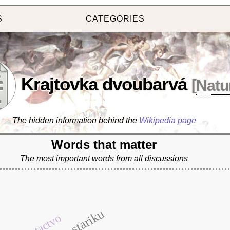
S
CATEGORIES
Krajtovka dvoubarvá
[
Natu
The hidden information behind the
Wikipedia page
Words that matter
The most important words from all discussions
kostariku
ptactvo