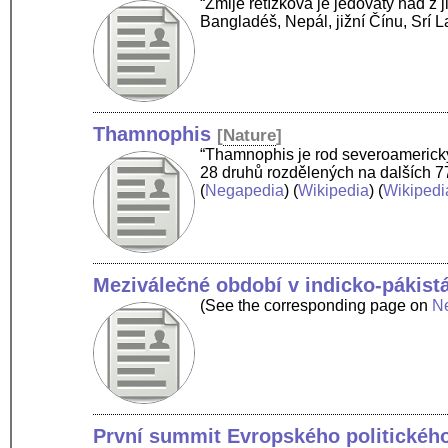
“Zmije řetízková je jedovatý had z j
Bangladéš, Nepál, jižní Čínu, Sr
Thamnophis
[
Nature
]
“Thamnophis je rod severoamerický
28 druhů rozdělených na dalších 77
(
Negapedia
) (
Wikipedia
) (
Wikipedi
Meziválečné období v indicko-pákis
(See the corresponding page on
N
První summit Evropského politického