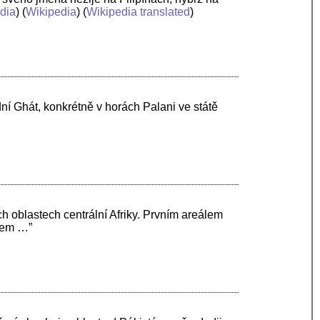
dia
) (
Wikipedia
) (
Wikipedia translated
)
dní Ghát, konkrétně v horách Palani ve státě
ch oblastech centrální Afriky. Prvním areálem
álem …”