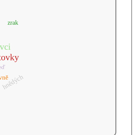
zrak
vci
tovky
eď
hnědých
vně