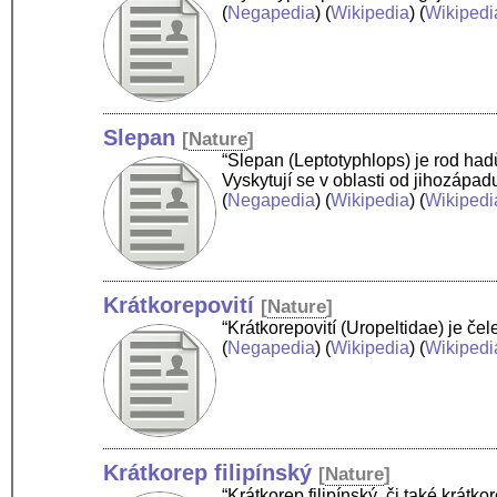
(
Negapedia
) (
Wikipedia
) (
Wikipedi
Slepan
[
Nature
]
“Slepan (Leptotyphlops) je rod had
Vyskytují se v oblasti od jihozápa
(
Negapedia
) (
Wikipedia
) (
Wikipedi
Krátkorepovití
[
Nature
]
“Krátkorepovití (Uropeltidae) je čel
(
Negapedia
) (
Wikipedia
) (
Wikipedi
Krátkorep filipínský
[
Nature
]
“Krátkorep filipínský, či také krátk