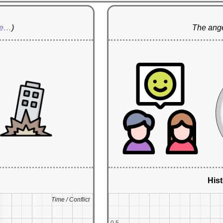
re…
)
The ange
Hist
Time / Conflict
Time / Conflict