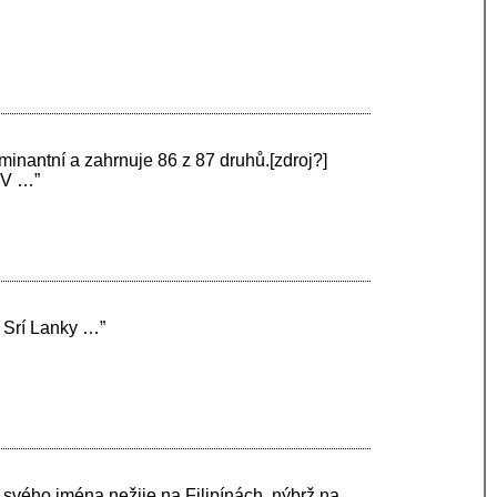
minantní a zahrnuje 86 z 87 druhů.[zdroj?]
. V …”
 a Srí Lanky …”
od svého jména nežije na Filipínách, nýbrž na