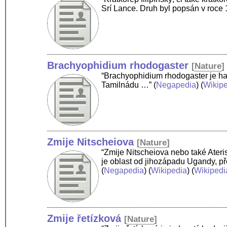
Srí Lance. Druh byl popsán v roce
Brachyophidium rhodogaster
[
Nature
]
“Brachyophidium rhodogaster je had 
Tamilnádu …”
(
Negapedia
) (
Wikip
Zmije Nitscheiova
[
Nature
]
“Zmije Nitscheiova nebo také Ateris
je oblast od jihozápadu Ugandy, 
(
Negapedia
) (
Wikipedia
) (
Wikipedi
Zmije řetízková
[
Nature
]