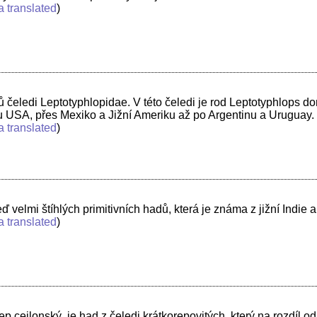
a translated
)
ů čeledi Leptotyphlopidae. V této čeledi je rod Leptotyphlops do
du USA, přes Mexiko a Jižní Ameriku až po Argentinu a Uruguay
a translated
)
eď velmi štíhlých primitivních hadů, která je známa z jižní Indie
a translated
)
orep cejlonský, je had z čeledi krátkorepovitých, který na rozdíl 