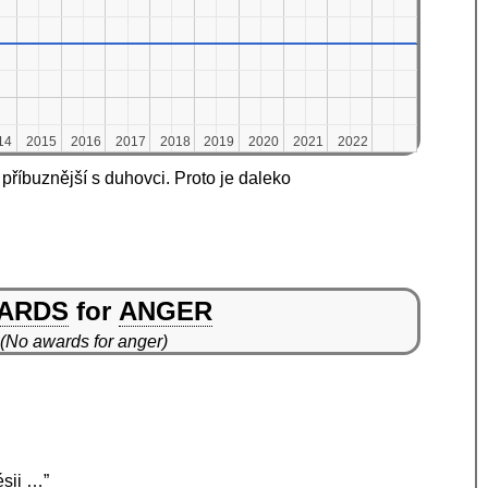
14
14
2015
2015
2016
2016
2017
2017
2018
2018
2019
2019
2020
2020
2021
2021
2022
2022
 příbuznější s duhovci. Proto je daleko
ARDS
for
ANGER
(No awards for anger)
ésii …”