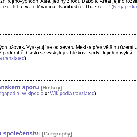
ižní a jihovýchodní Asie, jediný z rodu Daboia. Areál jejího rozš
í Lanku, Tchaj-wan, Myanmar, Kambodžu, Thajsko …”
(
Negapedi
ch užovek. Vyskytují se od severu Mexika přes většinu území 
 poddruhů. Často se vyskytují v blízkosti vody. Jejich obvyklá 
a translated
)
tánském sporu
[
History
]
egapedia
,
Wikipedia
or
Wikipedia translated
)
 společenství
[
Geography
]