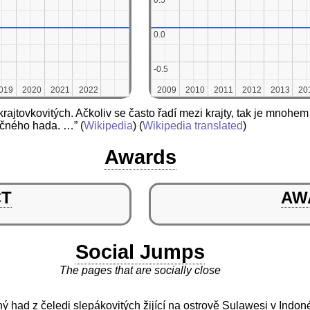
0.5
0.5
0.0
0.0
-0.5
-0.5
019
019
2020
2020
2021
2021
2022
2022
2009
2009
2010
2010
2011
2011
2012
2012
2013
2013
20
20
rajtovkovitých. Ačkoliv se často řadí mezi krajty, tak je mnohem
mečného hada. …”
(
Wikipedia
) (
Wikipedia translated
)
Awards
CT
AW
Social Jumps
The pages that are socially close
ý had z čeledi slepákovitých žijící na ostrově Sulawesi v Indon