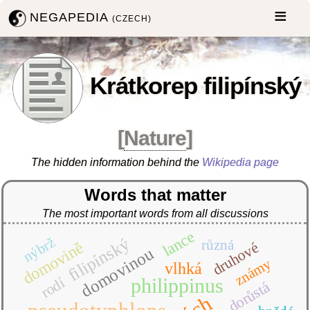
NEGAPEDIA
(CZECH)
Krátkorep filipínský
[
Nature
]
The hidden information behind the
Wikipedia page
Words that matter
The most important words from all discussions
lance
nýbrž
filipínský
různá
domovině
druhové
domovinou
známy
vlhká
rodí
philippinus
dorůstá