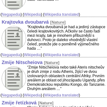
(
Negapedia
) (
Wikipedia
) (
Wikipedia translated
)
Krajtovka dvoubarvá
[
Nature
]
“Krajtovka dvoubarvá je had a jediný zástupce
čeledi krajtovkovitých. Ačkoliv se často řadí
mezi krajty, tak je mnohem příbuznější s
duhovci. Proto je daleko vhodnější vlastní
čeleď, protože jde o poměrně výjimečného
hada …”
(
Negapedia
) (
Wikipedia
) (
Wikipedia translated
)
Zmije Nitscheiova
[
Nature
]
“Zmije Nitscheiova nebo také Ateris nitscheův
je druh zmije z rodu Atheris, žijící ve dvou
izolovaných oblastech centrální Afriky. Prvním
areálem je oblast od jihozápadu Ugandy, přes
Demokratickou republiku Kongo, do Tanzanie.
Druhým areálem …”
(
Negapedia
) (
Wikipedia
) (
Wikipedia translated
)
Zmije řetízková
[
Nature
]