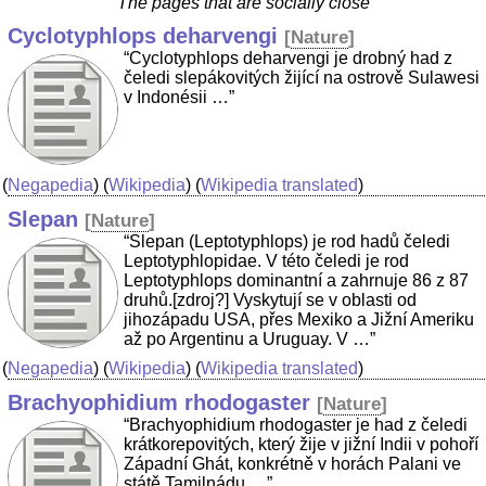
The pages that are socially close
Cyclotyphlops deharvengi
[
Nature
]
“Cyclotyphlops deharvengi je drobný had z
čeledi slepákovitých žijící na ostrově Sulawesi
v Indonésii …”
(
Negapedia
) (
Wikipedia
) (
Wikipedia translated
)
Slepan
[
Nature
]
“Slepan (Leptotyphlops) je rod hadů čeledi
Leptotyphlopidae. V této čeledi je rod
Leptotyphlops dominantní a zahrnuje 86 z 87
druhů.[zdroj?] Vyskytují se v oblasti od
jihozápadu USA, přes Mexiko a Jižní Ameriku
až po Argentinu a Uruguay. V …”
(
Negapedia
) (
Wikipedia
) (
Wikipedia translated
)
Brachyophidium rhodogaster
[
Nature
]
“Brachyophidium rhodogaster je had z čeledi
krátkorepovitých, který žije v jižní Indii v pohoří
Západní Ghát, konkrétně v horách Palani ve
státě Tamilnádu …”