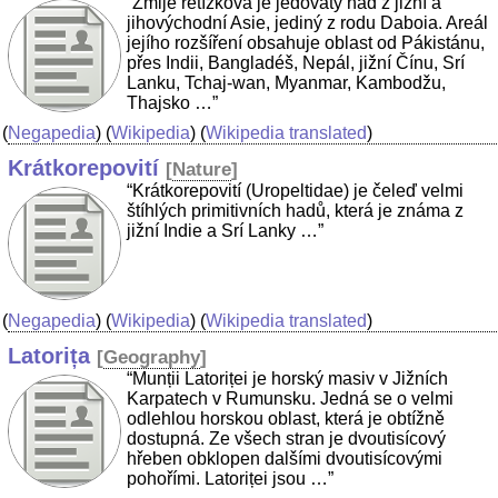
“Zmije řetízková je jedovatý had z jižní a
jihovýchodní Asie, jediný z rodu Daboia. Areál
jejího rozšíření obsahuje oblast od Pákistánu,
přes Indii, Bangladéš, Nepál, jižní Čínu, Srí
Lanku, Tchaj-wan, Myanmar, Kambodžu,
Thajsko …”
(
Negapedia
) (
Wikipedia
) (
Wikipedia translated
)
Krátkorepovití
[
Nature
]
“Krátkorepovití (Uropeltidae) je čeleď velmi
štíhlých primitivních hadů, která je známa z
jižní Indie a Srí Lanky …”
(
Negapedia
) (
Wikipedia
) (
Wikipedia translated
)
Latorița
[
Geography
]
“Munții Latoriței je horský masiv v Jižních
Karpatech v Rumunsku. Jedná se o velmi
odlehlou horskou oblast, která je obtížně
dostupná. Ze všech stran je dvoutisícový
hřeben obklopen dalšími dvoutisícovými
pohořími. Latoriței jsou …”