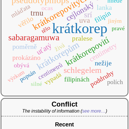
krátkorepovitých
pseudotyphlops
hnědé
cejlonský
mláďata
lanka
ocas
trnu
filipín
srí
věřilo
uva
jiným
krátkorep
tělo
pravé
sabaragamuwa
pralese
krátkorepovití
krátkorepům
centimetry
uťatý
živá
poměrně
prokázáno
nežije
centimetrů
obývá
schlegelem
popsán
výzkum
poddruhy
vypadá
filipínách
polích
silné
Conflict
The instability of information
(
see more…
)
Recent