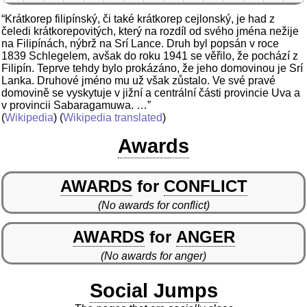
“Krátkorep filipínský, či také krátkorep cejlonský, je had z
čeledi krátkorepovitých, který na rozdíl od svého jména nežije
na Filipínách, nýbrž na Srí Lance. Druh byl popsán v roce
1839 Schlegelem, avšak do roku 1941 se věřilo, že pochází z
Filipín. Teprve tehdy bylo prokázáno, že jeho domovinou je Srí
Lanka. Druhové jméno mu už však zůstalo. Ve své pravé
domovině se vyskytuje v jižní a centrální části provincie Uva a
v provincii Sabaragamuwa. …”
(
Wikipedia
) (
Wikipedia translated
)
Awards
AWARDS
for
CONFLICT
(No awards for conflict)
AWARDS
for
ANGER
(No awards for anger)
Social Jumps