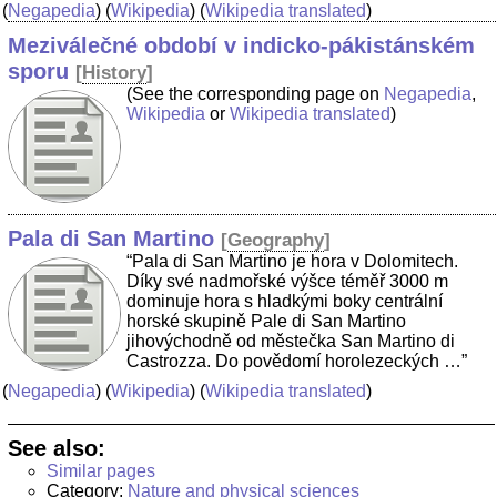
(
Negapedia
) (
Wikipedia
) (
Wikipedia translated
)
Meziválečné období v indicko-pákistánském
sporu
[
History
]
(See the corresponding page on
Negapedia
,
Wikipedia
or
Wikipedia translated
)
Pala di San Martino
[
Geography
]
“Pala di San Martino je hora v Dolomitech.
Díky své nadmořské výšce téměř 3000 m
dominuje hora s hladkými boky centrální
horské skupině Pale di San Martino
jihovýchodně od městečka San Martino di
Castrozza. Do povědomí horolezeckých …”
(
Negapedia
) (
Wikipedia
) (
Wikipedia translated
)
See also:
Similar pages
Category:
Nature and physical sciences