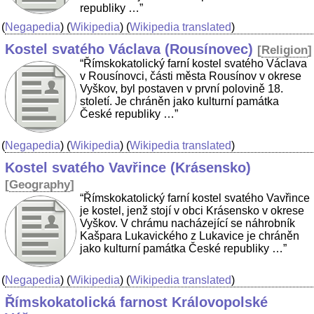
republiky …”
(
Negapedia
) (
Wikipedia
) (
Wikipedia translated
)
Kostel svatého Václava (Rousínovec)
[
Religion
]
“Římskokatolický farní kostel svatého Václava
v Rousínovci, části města Rousínov v okrese
Vyškov, byl postaven v první polovině 18.
století. Je chráněn jako kulturní památka
České republiky …”
(
Negapedia
) (
Wikipedia
) (
Wikipedia translated
)
Kostel svatého Vavřince (Krásensko)
[
Geography
]
“Římskokatolický farní kostel svatého Vavřince
je kostel, jenž stojí v obci Krásensko v okrese
Vyškov. V chrámu nacházející se náhrobník
Kašpara Lukavického z Lukavice je chráněn
jako kulturní památka České republiky …”
(
Negapedia
) (
Wikipedia
) (
Wikipedia translated
)
Římskokatolická farnost Královopolské