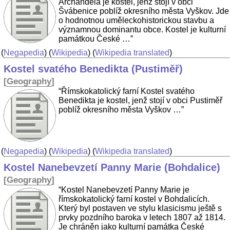
Archanděla je kostel, jenž stojí v obci
Švábenice poblíž okresního města Vyškov. Jde
o hodnotnou uměleckohistorickou stavbu a
významnou dominantu obce. Kostel je kulturní
památkou České …”
(
Negapedia
) (
Wikipedia
) (
Wikipedia translated
)
Kostel svatého Benedikta (Pustiměř)
[
Geography
]
“Římskokatolický farní Kostel svatého
Benedikta je kostel, jenž stojí v obci Pustiměř
poblíž okresního města Vyškov …”
(
Negapedia
) (
Wikipedia
) (
Wikipedia translated
)
Kostel Nanebevzetí Panny Marie (Bohdalice)
[
Geography
]
“Kostel Nanebevzetí Panny Marie je
římskokatolický farní kostel v Bohdalicích.
Který byl postaven ve stylu klasicismu ještě s
prvky pozdního baroka v letech 1807 až 1814.
Je chráněn jako kulturní památka České