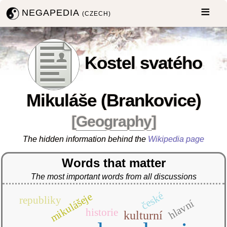
NEGAPEDIA
(CZECH)
Kostel svatého
Mikuláše (Brankovice)
[
Geography
]
The hidden information behind the
Wikipedia page
Words that matter
The most important words from all discussions
české
mikulášeje
republiky
hlavní
historie
kulturní