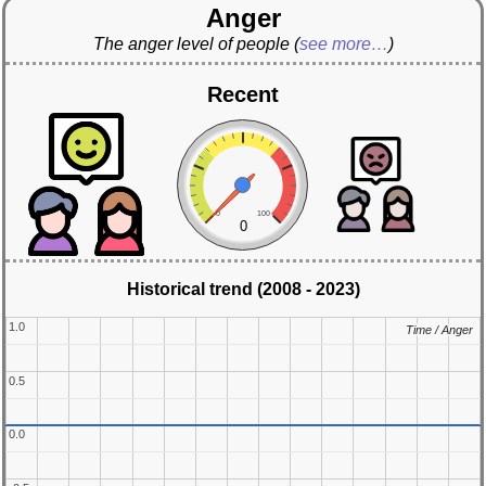
Anger
The anger level of people
(
see more…
)
Recent
0
100
0
Historical trend (2008 - 2023)
1.0
1.0
Time / Anger
Time / Anger
0.5
0.5
0.0
0.0