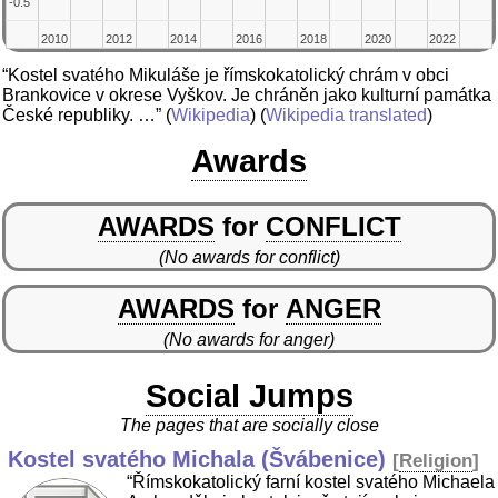
-0.5
-0.5
2010
2010
2012
2012
2014
2014
2016
2016
2018
2018
2020
2020
2022
2022
“Kostel svatého Mikuláše je římskokatolický chrám v obci
Brankovice v okrese Vyškov. Je chráněn jako kulturní památka
České republiky. …”
(
Wikipedia
) (
Wikipedia translated
)
Awards
AWARDS
for
CONFLICT
(No awards for conflict)
AWARDS
for
ANGER
(No awards for anger)
Social Jumps
The pages that are socially close
Kostel svatého Michala (Švábenice)
[
Religion
]
“Římskokatolický farní kostel svatého Michaela