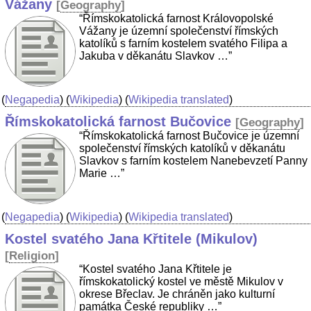
Vážany
[
Geography
]
“Římskokatolická farnost Královopolské
Vážany je územní společenství římských
katolíků s farním kostelem svatého Filipa a
Jakuba v děkanátu Slavkov …”
(
Negapedia
) (
Wikipedia
) (
Wikipedia translated
)
Římskokatolická farnost Bučovice
[
Geography
]
“Římskokatolická farnost Bučovice je územní
společenství římských katolíků v děkanátu
Slavkov s farním kostelem Nanebevzetí Panny
Marie …”
(
Negapedia
) (
Wikipedia
) (
Wikipedia translated
)
Kostel svatého Jana Křtitele (Mikulov)
[
Religion
]
“Kostel svatého Jana Křtitele je
římskokatolický kostel ve městě Mikulov v
okrese Břeclav. Je chráněn jako kulturní
památka České republiky …”