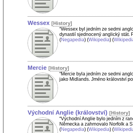
Wessex
[
History
]
“Wessex byl jedním ze sedmi anglos
dynastií sjednocený anglický stát.
(
Negapedia
) (
Wikipedia
) (
Wikipedi
Mercie
[
History
]
“Mercie byla jedním ze sedmi anglos
jako Midlands. Jméno království p
Východní Anglie (království)
[
History
]
“Východní Anglie bylo jedním z ran
Německa a zahrnovalo Norfolk a Su
(
Negapedia
) (
Wikipedia
) (
Wikipedi