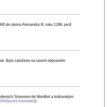
900 do skonu Alexandra III. roku 1286, jenž
itánie. Bylo založeno na území obývaném
vedených Simonem de Montfort a královským
(
Wikipedia translated
)