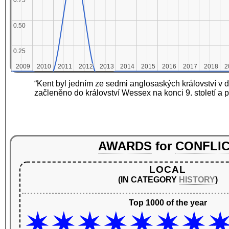
0.75
0.75
0.50
0.50
0.25
0.25
2009
2009
2010
2010
2011
2011
2012
2012
2013
2013
2014
2014
2015
2015
2016
2016
2017
2017
2018
2018
2
2
“Kent byl jedním ze sedmi anglosaských království v d
začleněno do království Wessex na konci 9. století a po
AWARDS
for
CONFLI
LOCAL
(IN CATEGORY
HISTORY
)
Top 1000 of the year