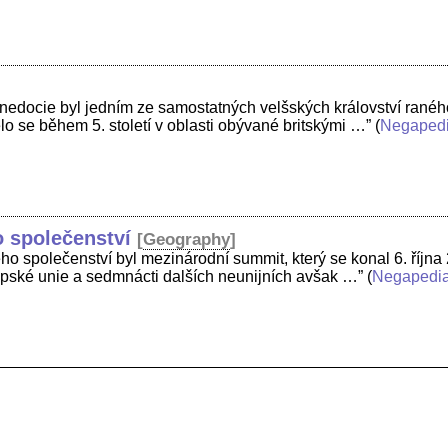
edocie byl jedním ze samostatných velšských království raného
elo se během 5. století v oblasti obývané britskými …”
(
Negaped
 společenství
[
Geography
]
ho společenství byl mezinárodní summit, který se konal 6. října
opské unie a sedmnácti dalších neunijních avšak …”
(
Negapedi