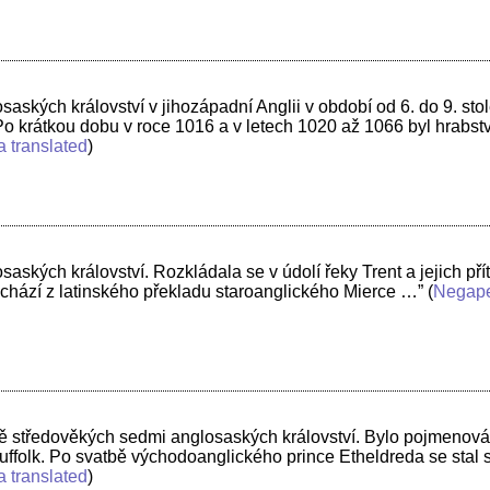
aských království v jihozápadní Anglii v období od 6. do 9. st
 Po krátkou dobu v roce 1016 a v letech 1020 až 1066 byl hrabs
a translated
)
aských království. Rozkládala se v údolí řeky Trent a jejich př
ochází z latinského překladu staroanglického Mierce …”
(
Negap
ě středověkých sedmi anglosaských království. Bylo pojmenován
ffolk. Po svatbě východoanglického prince Etheldreda se stal 
a translated
)