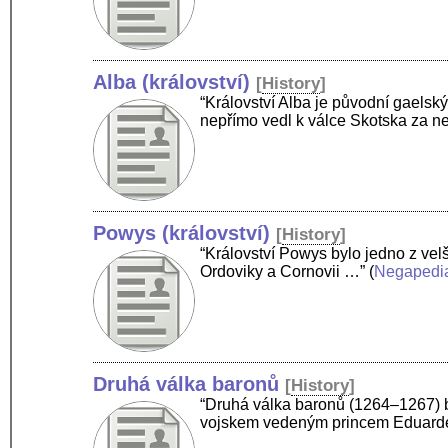
Alba (království)
[
History
]
“Království Alba je původní gaelský
nepřímo vedl k válce Skotska za n
Powys (království)
[
History
]
“Království Powys bylo jedno z vel
Ordoviky a Cornovii …”
(
Negapedi
Druhá válka baronů
[
History
]
“Druhá válka baronů (1264–1267) 
vojskem vedeným princem Eduarde