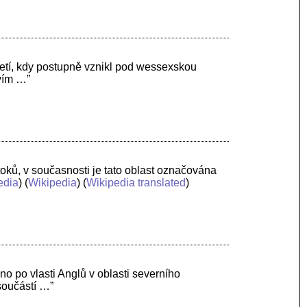
oletí, kdy postupně vznikl pod wessexskou
tvím …”
ítoků, v současnosti je tato oblast označována
edia
) (
Wikipedia
) (
Wikipedia translated
)
o po vlasti Anglů v oblasti severního
součástí …”