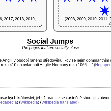
6, 2017, 2018, 2019,
(2008, 2009, 2010, 2011, 
2
Social Jumps
The pages that are socially close
 Anglii v období raného středověku, kdy se jejím dominantním 
y roku 410 do ovládnutí Anglie Normany roku 1066 …”
(
Negaped
osaských království, jehož hranice se částečně shodují s půvo
egapedia
) (
Wikipedia
) (
Wikipedia translated
)