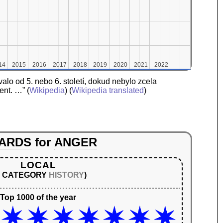
14
14
2015
2015
2016
2016
2017
2017
2018
2018
2019
2019
2020
2020
2021
2021
2022
2022
alo od 5. nebo 6. století, dokud nebylo zcela
Kent. …”
(
Wikipedia
) (
Wikipedia translated
)
ARDS
for
ANGER
LOCAL
N CATEGORY
HISTORY
)
Top 1000 of the year