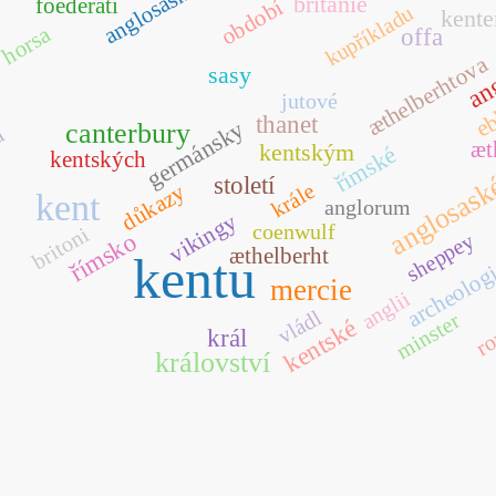
anglosaská
británie
foederati
období
kupříkladu
kent
an
horsa
offa
æthelberhtova
sasy
eb
jutové
thanet
germánsky
canterbury
u
æt
kentským
římské
kentských
anglosas
století
důkazy
krále
kent
anglorum
vikingy
coenwulf
britoni
římsko
sheppey
æthelberht
archeolog
kentu
mercie
anglii
ro
vládl
minster
kentské
král
království