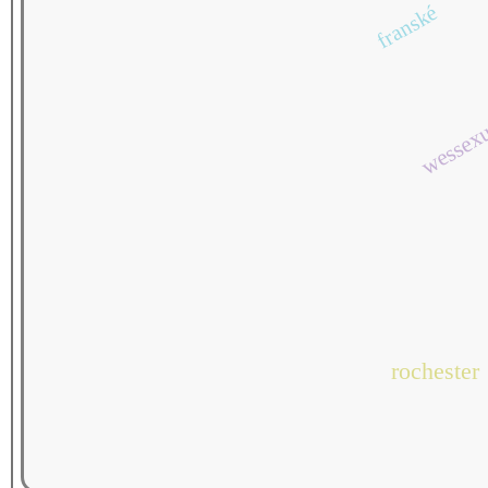
franské
wessex
rochester