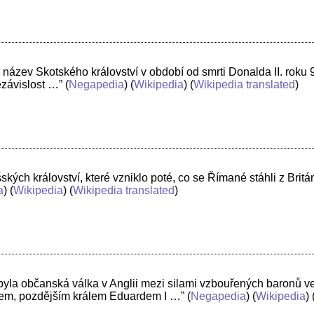
 název Skotského království v období od smrti Donalda II. roku 
ezávislost …”
(
Negapedia
) (
Wikipedia
) (
Wikipedia translated
)
šských království, které vzniklo poté, co se Římané stáhli z Br
a
) (
Wikipedia
) (
Wikipedia translated
)
byla občanská válka v Anglii mezi silami vzbouřených baronů 
m, pozdějším králem Eduardem I …”
(
Negapedia
) (
Wikipedia
) 