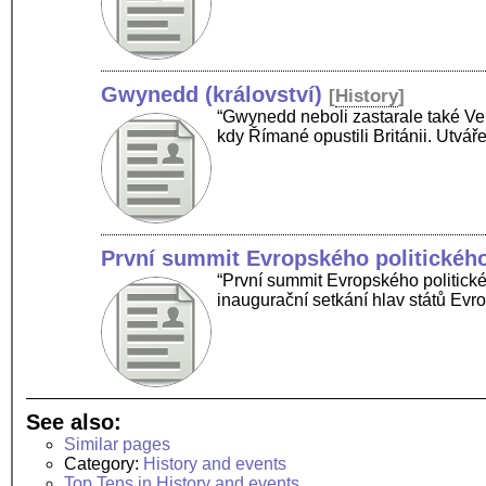
Gwynedd (království)
[
History
]
“Gwynedd neboli zastarale také Ven
kdy Římané opustili Británii. Utvář
První summit Evropského politického
“První summit Evropského politické
inaugurační setkání hlav států Evr
See also:
Similar pages
Category:
History and events
Top Tens in History and events