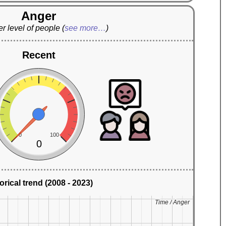
Anger
r level of people
(
see more…
)
Recent
0
100
0
orical trend (2008 - 2023)
Time / Anger
Time / Anger