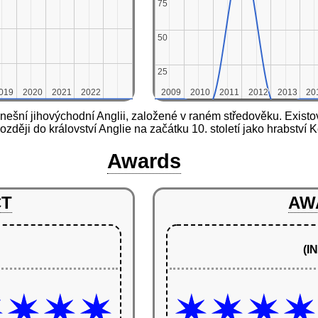
75
75
50
50
25
25
019
019
2020
2020
2021
2021
2022
2022
2009
2009
2010
2010
2011
2011
2012
2012
2013
2013
20
20
nešní jihovýchodní Anglii, založené v raném středověku. Existov
zději do království Anglie na začátku 10. století jako hrabství 
Awards
CT
AW
(I