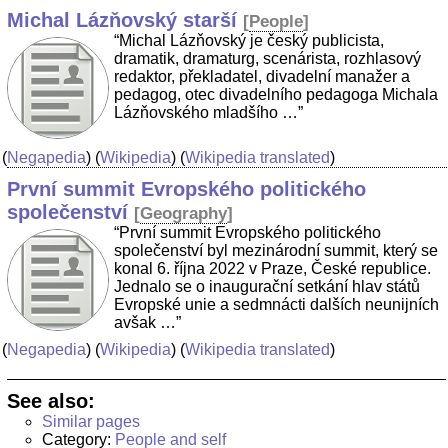
Michal Lázňovský starší
[
People
]
“Michal Lázňovský je český publicista,
dramatik, dramaturg, scenárista, rozhlasový
redaktor, překladatel, divadelní manažer a
pedagog, otec divadelního pedagoga Michala
Lázňovského mladšího …”
(
Negapedia
) (
Wikipedia
) (
Wikipedia translated
)
První summit Evropského politického
společenství
[
Geography
]
“První summit Evropského politického
společenství byl mezinárodní summit, který se
konal 6. října 2022 v Praze, České republice.
Jednalo se o inaugurační setkání hlav států
Evropské unie a sedmnácti dalších neunijních
avšak …”
(
Negapedia
) (
Wikipedia
) (
Wikipedia translated
)
See also:
Similar pages
Category:
People and self