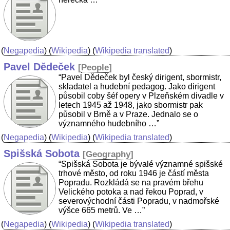
(
Negapedia
) (
Wikipedia
) (
Wikipedia translated
)
Pavel Dědeček
[
People
]
“Pavel Dědeček byl český dirigent, sbormistr,
skladatel a hudební pedagog. Jako dirigent
působil coby šéf opery v Plzeňském divadle v
letech 1945 až 1948, jako sbormistr pak
působil v Brně a v Praze. Jednalo se o
významného hudebního …”
(
Negapedia
) (
Wikipedia
) (
Wikipedia translated
)
Spišská Sobota
[
Geography
]
“Spišská Sobota je bývalé významné spišské
trhové město, od roku 1946 je částí města
Popradu. Rozkládá se na pravém břehu
Velického potoka a nad řekou Poprad, v
severovýchodní části Popradu, v nadmořské
výšce 665 metrů. Ve …”
(
Negapedia
) (
Wikipedia
) (
Wikipedia translated
)