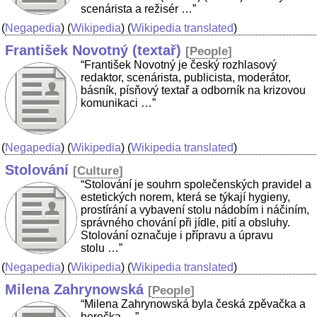
scenárista a režisér …”
(
Negapedia
) (
Wikipedia
) (
Wikipedia translated
)
František Novotný (textař)
[
People
]
“František Novotný je český rozhlasový
redaktor, scenárista, publicista, moderátor,
básník, písňový textař a odborník na krizovou
komunikaci …”
(
Negapedia
) (
Wikipedia
) (
Wikipedia translated
)
Stolování
[
Culture
]
“Stolování je souhrn společenských pravidel a
estetických norem, která se týkají hygieny,
prostírání a vybavení stolu nádobím i náčiním,
správného chování při jídle, pití a obsluhy.
Stolování označuje i přípravu a úpravu
stolu …”
(
Negapedia
) (
Wikipedia
) (
Wikipedia translated
)
Milena Zahrynowská
[
People
]
“Milena Zahrynowská byla česká zpěvačka a
herečka …”