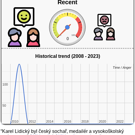
Recent
0
100
0
Historical trend (2008 - 2023)
Time / Anger
Time / Anger
100
100
50
50
2010
2010
2012
2012
2014
2014
2016
2016
2018
2018
2020
2020
2022
2022
“Karel Lidický byl český sochař, medailér a vysokoškolský