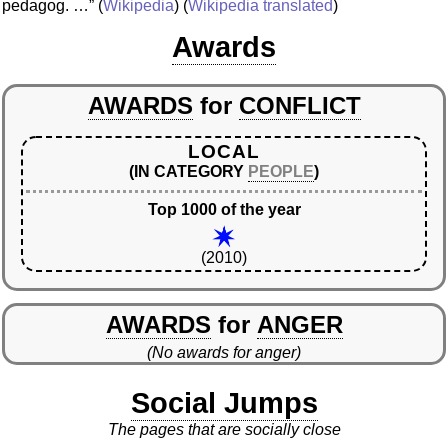
pedagog. …”
(
Wikipedia
) (
Wikipedia translated
)
Awards
AWARDS
for
CONFLICT
LOCAL
(IN CATEGORY
PEOPLE
)
Top 1000 of the year
(2010)
AWARDS
for
ANGER
(No awards for anger)
Social Jumps
The pages that are socially close