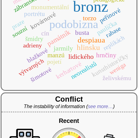
zábranské
bronz
monumentální
peřinové
portrétu
kovárnové
torzo
podobizna
praze
paulíčka
souzní
rabase
památník
busta
cín
replikách
šmidry
despiaua
adrieny
hlinsku
jarmily
blažkové
manzú
hrnčiny
kunsthistoričky
lidického
výtvarných
pojetí
neorealistů
kerhartové
weniga
šimotové
želivskému
Conflict
The instability of information
(
see more…
)
Recent