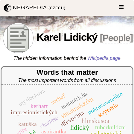
NEGAPEDIA
(CZECH)
Karel Lidický
[
People
]
The hidden information behind the
Wikipedia page
Words that matter
The most important words from all discussions
myslbekova
melantricha
pokračovatelům
sochař
vinohradském
serpentin
kerhart
dřevovina
impresionistických
charlese
hlinskusoa
katuška
lidický
tuberkulózní
malíře
aspirantka
pedagogické