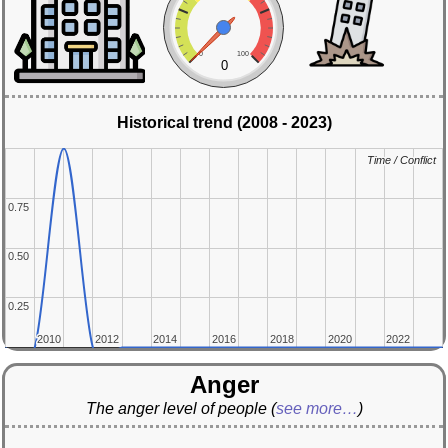
0
100
0
Historical trend (2008 - 2023)
Time / Conflict
Time / Conflict
0.75
0.75
0.50
0.50
0.25
0.25
2010
2010
2012
2012
2014
2014
2016
2016
2018
2018
2020
2020
2022
2022
Anger
The anger level of people
(
see more…
)