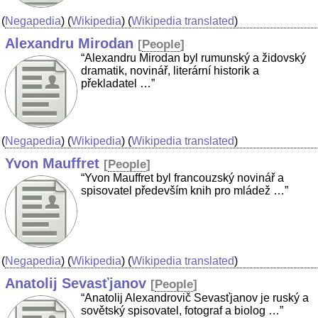
(
Negapedia
) (
Wikipedia
) (
Wikipedia translated
)
Alexandru Mirodan
[
People
]
“Alexandru Mirodan byl rumunský a židovský
dramatik, novinář, literární historik a
překladatel …”
(
Negapedia
) (
Wikipedia
) (
Wikipedia translated
)
Yvon Mauffret
[
People
]
“Yvon Mauffret byl francouzský novinář a
spisovatel především knih pro mládež …”
(
Negapedia
) (
Wikipedia
) (
Wikipedia translated
)
Anatolij Sevasťjanov
[
People
]
“Anatolij Alexandrovič Sevasťjanov je ruský a
sovětský spisovatel, fotograf a biolog …”