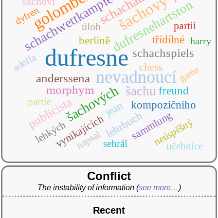
golombek
schachwettkampfe
šachový
šachoví
dufresnehartston
dyfren
partii
úloh
třídílné
berlíně
harry
dufresne
schachspiels
adolfa
chess
game
nevadnoucí
anderssena
šachových
morphym
šachu
freund
publicista
partie
kompozičního
jean
sammlung
lehrbuch
vynikajících
neúspěšný
lehkých
napsal
sehrál
učebnice
Conflict
The instability of information
(
see more…
)
Recent