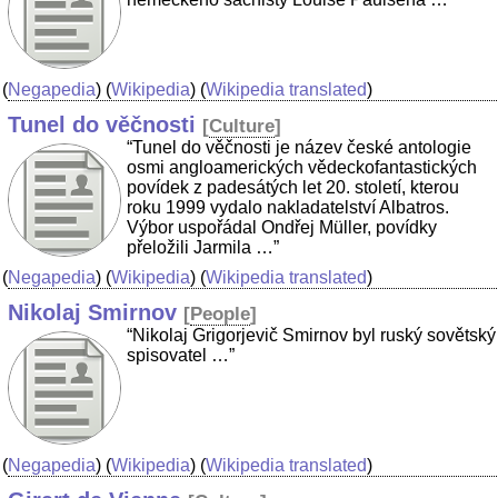
(
Negapedia
) (
Wikipedia
) (
Wikipedia translated
)
Tunel do věčnosti
[
Culture
]
“Tunel do věčnosti je název české antologie
osmi angloamerických vědeckofantastických
povídek z padesátých let 20. století, kterou
roku 1999 vydalo nakladatelství Albatros.
Výbor uspořádal Ondřej Müller, povídky
přeložili Jarmila …”
(
Negapedia
) (
Wikipedia
) (
Wikipedia translated
)
Nikolaj Smirnov
[
People
]
“Nikolaj Grigorjevič Smirnov byl ruský sovětský
spisovatel …”
(
Negapedia
) (
Wikipedia
) (
Wikipedia translated
)