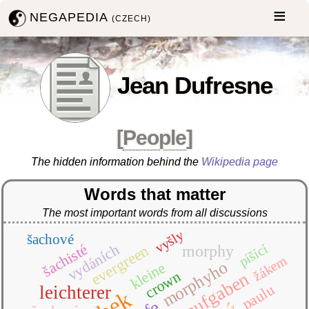
NEGAPEDIA
(CZECH)
Jean Dufresne
[
People
]
The hidden information behind the
Wikipedia page
Words that matter
The most important words from all discussions
vyšly
šachové
šachisté
píšící
vydáních
evergreen
morphy
žákem
morphyho
kleine
crown
schachaufgaben
paulu
leichterer