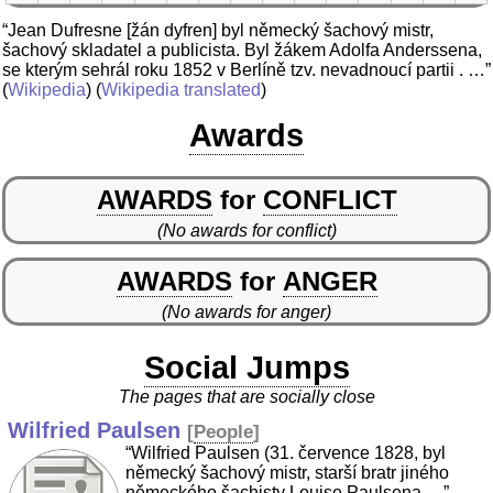
“Jean Dufresne [žán dyfren] byl německý šachový mistr,
šachový skladatel a publicista. Byl žákem Adolfa Anderssena,
se kterým sehrál roku 1852 v Berlíně tzv. nevadnoucí partii . …”
(
Wikipedia
) (
Wikipedia translated
)
Awards
AWARDS
for
CONFLICT
(No awards for conflict)
AWARDS
for
ANGER
(No awards for anger)
Social Jumps
The pages that are socially close
Wilfried Paulsen
[
People
]
“Wilfried Paulsen (31. července 1828, byl
německý šachový mistr, starší bratr jiného
německého šachisty Louise Paulsena …”