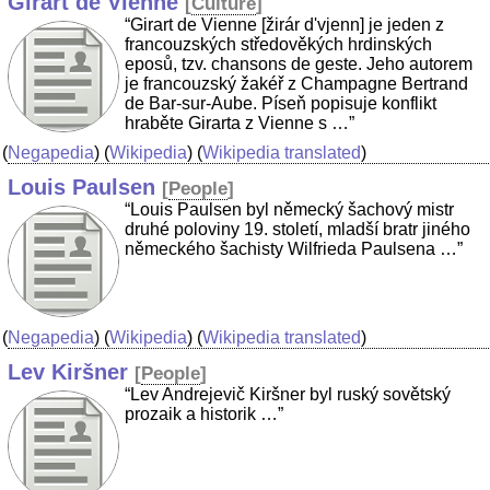
Girart de Vienne
[
Culture
]
“Girart de Vienne [žirár d'vjenn] je jeden z
francouzských středověkých hrdinských
eposů, tzv. chansons de geste. Jeho autorem
je francouzský žakéř z Champagne Bertrand
de Bar-sur-Aube. Píseň popisuje konflikt
hraběte Girarta z Vienne s …”
(
Negapedia
) (
Wikipedia
) (
Wikipedia translated
)
Louis Paulsen
[
People
]
“Louis Paulsen byl německý šachový mistr
druhé poloviny 19. století, mladší bratr jiného
německého šachisty Wilfrieda Paulsena …”
(
Negapedia
) (
Wikipedia
) (
Wikipedia translated
)
Lev Kiršner
[
People
]
“Lev Andrejevič Kiršner byl ruský sovětský
prozaik a historik …”