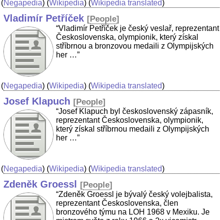
(
Negapedia
) (
Wikipedia
) (
Wikipedia translated
)
Vladimír Petříček
[
People
]
“Vladimír Petříček je český veslař, reprezentant
Československa, olympionik, který získal
stříbrnou a bronzovou medaili z Olympijských
her …”
(
Negapedia
) (
Wikipedia
) (
Wikipedia translated
)
Josef Klapuch
[
People
]
“Josef Klapuch byl československý zápasník,
reprezentant Československa, olympionik,
který získal stříbrnou medaili z Olympijských
her …”
(
Negapedia
) (
Wikipedia
) (
Wikipedia translated
)
Zdeněk Groessl
[
People
]
“Zdeněk Groessl je bývalý český volejbalista,
reprezentant Československa, člen
bronzového týmu na LOH 1968 v Mexiku. Je