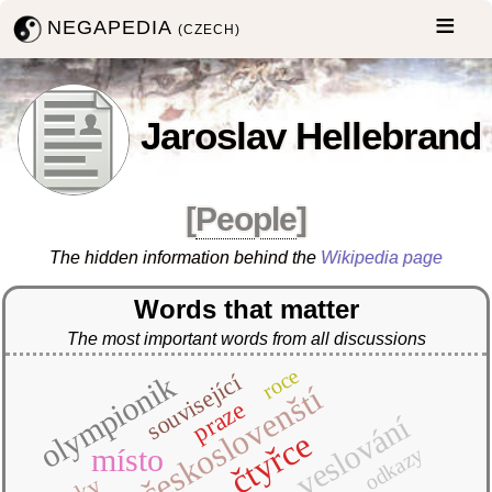
NEGAPEDIA
(CZECH)
Jaroslav Hellebrand
[
People
]
The hidden information behind the
Wikipedia page
Words that matter
The most important words from all discussions
roce
olympionik
související
českoslovenští
praze
veslování
čtyřce
odkazy
místo