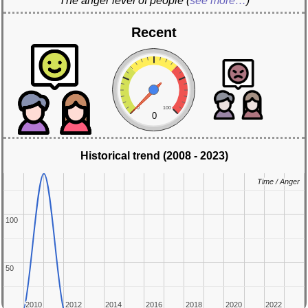
The anger level of people
(
see more…
)
Recent
0
100
0
Historical trend (2008 - 2023)
Time / Anger
Time / Anger
100
100
50
50
2010
2010
2012
2012
2014
2014
2016
2016
2018
2018
2020
2020
2022
2022