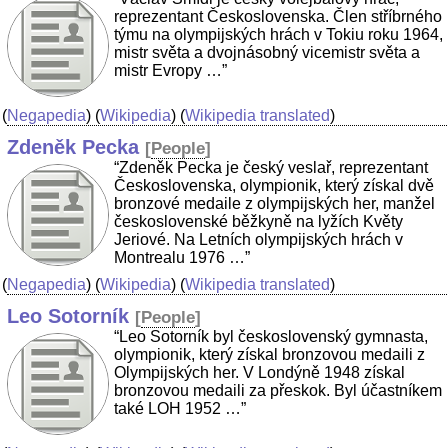
reprezentant Československa. Člen stříbrného
týmu na olympijských hrách v Tokiu roku 1964,
mistr světa a dvojnásobný vicemistr světa a
mistr Evropy …”
(
Negapedia
) (
Wikipedia
) (
Wikipedia translated
)
Zdeněk Pecka
[
People
]
“Zdeněk Pecka je český veslař, reprezentant
Československa, olympionik, který získal dvě
bronzové medaile z olympijských her, manžel
československé běžkyně na lyžích Květy
Jeriové. Na Letních olympijských hrách v
Montrealu 1976 …”
(
Negapedia
) (
Wikipedia
) (
Wikipedia translated
)
Leo Sotorník
[
People
]
“Leo Sotorník byl československý gymnasta,
olympionik, který získal bronzovou medaili z
Olympijských her. V Londýně 1948 získal
bronzovou medaili za přeskok. Byl účastníkem
také LOH 1952 …”