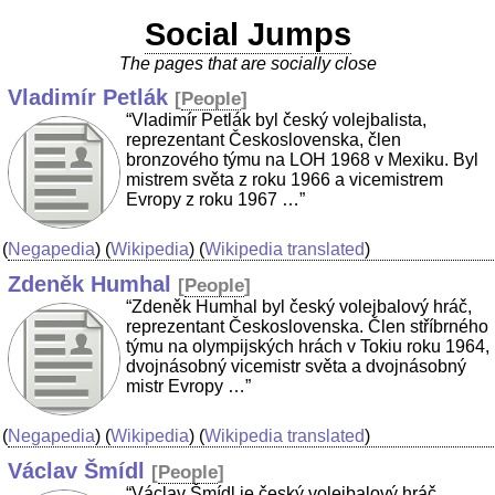
Social Jumps
The pages that are socially close
Vladimír Petlák
[
People
]
“Vladimír Petlák byl český volejbalista,
reprezentant Československa, člen
bronzového týmu na LOH 1968 v Mexiku. Byl
mistrem světa z roku 1966 a vicemistrem
Evropy z roku 1967 …”
(
Negapedia
) (
Wikipedia
) (
Wikipedia translated
)
Zdeněk Humhal
[
People
]
“Zdeněk Humhal byl český volejbalový hráč,
reprezentant Československa. Člen stříbrného
týmu na olympijských hrách v Tokiu roku 1964,
dvojnásobný vicemistr světa a dvojnásobný
mistr Evropy …”
(
Negapedia
) (
Wikipedia
) (
Wikipedia translated
)
Václav Šmídl
[
People
]
“Václav Šmídl je český volejbalový hráč,