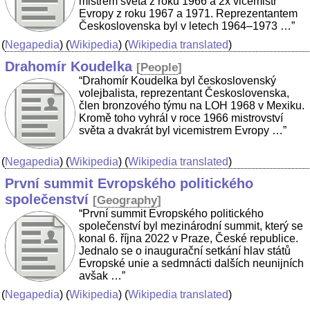
mistrem světa z roku 1966 a 2x vicemistr
Evropy z roku 1967 a 1971. Reprezentantem
Československa byl v letech 1964–1973 …”
(
Negapedia
) (
Wikipedia
) (
Wikipedia translated
)
Drahomír Koudelka
[
People
]
“Drahomír Koudelka byl československý
volejbalista, reprezentant Československa,
člen bronzového týmu na LOH 1968 v Mexiku.
Kromě toho vyhrál v roce 1966 mistrovství
světa a dvakrát byl vicemistrem Evropy …”
(
Negapedia
) (
Wikipedia
) (
Wikipedia translated
)
První summit Evropského politického
společenství
[
Geography
]
“První summit Evropského politického
společenství byl mezinárodní summit, který se
konal 6. října 2022 v Praze, České republice.
Jednalo se o inaugurační setkání hlav států
Evropské unie a sedmnácti dalších neunijních
avšak …”
(
Negapedia
) (
Wikipedia
) (
Wikipedia translated
)