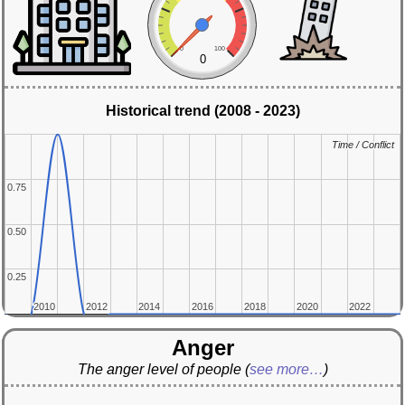
0
100
0
Historical trend (2008 - 2023)
Time / Conflict
Time / Conflict
0.75
0.75
0.50
0.50
0.25
0.25
2010
2010
2012
2012
2014
2014
2016
2016
2018
2018
2020
2020
2022
2022
Anger
The anger level of people
(
see more…
)