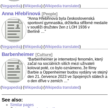
(
Negapedia
) (
Wikipedia
) (
Wikipedia translated
)
Anna Hřebřinová
[
People
]
“Anna Hřebřinová byla československá
sportovní gymnastka, držitelka stříbrné medaile
v soutěži družstev žen z LOH 1936 v
Berlíně …”
(
Negapedia
) (
Wikipedia
) (
Wikipedia translated
)
Barbenheimer
[
Culture
]
“Barbenheimer je internetový fenomén, který
začal na sociálních sítích mezi uživateli
kolovat poté, co bylo oznámeno, že filmy
Barbie a Oppenheimer budou vydány ve stejný
den 21. července 2023 ve Spojených státech a
o den dříve v zemích …”
(
Negapedia
) (
Wikipedia
) (
Wikipedia translated
)
See also:
Similar pages