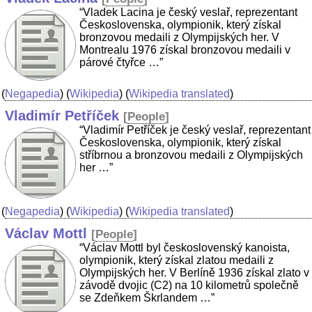
“Vladek Lacina je český veslař, reprezentant
Československa, olympionik, který získal
bronzovou medaili z Olympijských her. V
Montrealu 1976 získal bronzovou medaili v
párové čtyřce …”
(
Negapedia
) (
Wikipedia
) (
Wikipedia translated
)
Vladimír Petříček
[
People
]
“Vladimír Petříček je český veslař, reprezentant
Československa, olympionik, který získal
stříbrnou a bronzovou medaili z Olympijských
her …”
(
Negapedia
) (
Wikipedia
) (
Wikipedia translated
)
Václav Mottl
[
People
]
“Václav Mottl byl československý kanoista,
olympionik, který získal zlatou medaili z
Olympijských her. V Berlíně 1936 získal zlato v
závodě dvojic (C2) na 10 kilometrů společně
se Zdeňkem Škrlandem …”