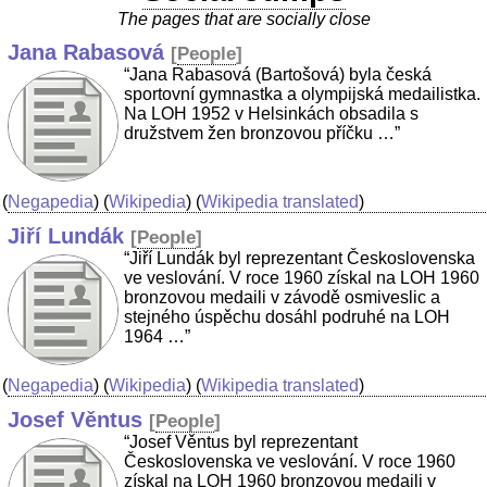
The pages that are socially close
Jana Rabasová
[
People
]
“Jana Rabasová (Bartošová) byla česká
sportovní gymnastka a olympijská medailistka.
Na LOH 1952 v Helsinkách obsadila s
družstvem žen bronzovou příčku …”
(
Negapedia
) (
Wikipedia
) (
Wikipedia translated
)
Jiří Lundák
[
People
]
“Jiří Lundák byl reprezentant Československa
ve veslování. V roce 1960 získal na LOH 1960
bronzovou medaili v závodě osmiveslic a
stejného úspěchu dosáhl podruhé na LOH
1964 …”
(
Negapedia
) (
Wikipedia
) (
Wikipedia translated
)
Josef Věntus
[
People
]
“Josef Věntus byl reprezentant
Československa ve veslování. V roce 1960
získal na LOH 1960 bronzovou medaili v