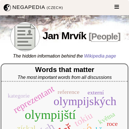
NEGAPEDIA
(CZECH)
Jan Mrvík
[
People
]
The hidden information behind the
Wikipedia page
Words that matter
The most important words from all discussions
reprezentant
reference
externí
kategorie
olympijských
olympijští
tokiu
května
roce
získal