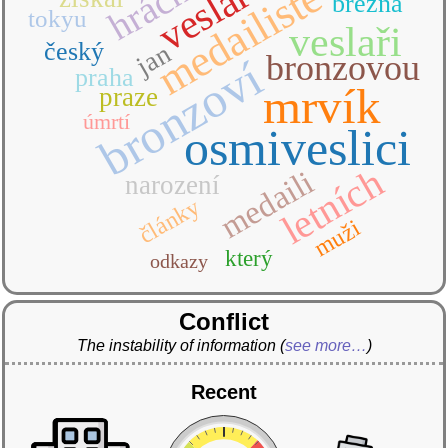
hrách
veslař
medailisté
března
tokyu
veslaři
český
jan
bronzovou
bronzoví
praha
mrvík
praze
úmrtí
osmiveslici
letních
medaili
narození
články
muži
který
odkazy
Conflict
The instability of information
(
see more…
)
Recent