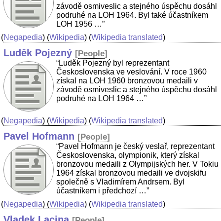
závodě osmiveslic a stejného úspěchu dosáhl
podruhé na LOH 1964. Byl také účastníkem
LOH 1956 …”
(
Negapedia
) (
Wikipedia
) (
Wikipedia translated
)
Luděk Pojezný
[
People
]
“Luděk Pojezný byl reprezentant
Československa ve veslování. V roce 1960
získal na LOH 1960 bronzovou medaili v
závodě osmiveslic a stejného úspěchu dosáhl
podruhé na LOH 1964 …”
(
Negapedia
) (
Wikipedia
) (
Wikipedia translated
)
Pavel Hofmann
[
People
]
“Pavel Hofmann je český veslař, reprezentant
Československa, olympionik, který získal
bronzovou medaili z Olympijských her. V Tokiu
1964 získal bronzovou medaili ve dvojskifu
společně s Vladimírem Andrsem. Byl
účastníkem i předchozí …”
(
Negapedia
) (
Wikipedia
) (
Wikipedia translated
)
Vladek Lacina
[
People
]