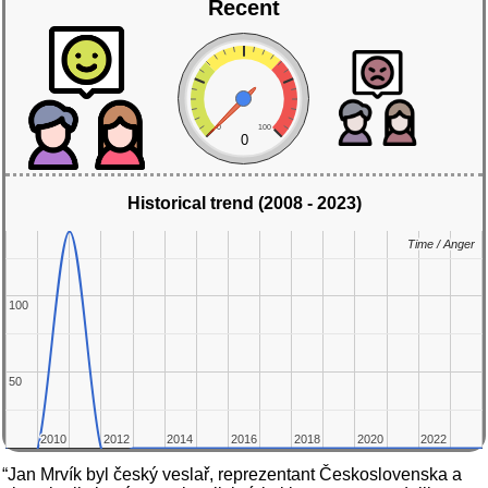
Recent
0
100
0
Historical trend (2008 - 2023)
Time / Anger
Time / Anger
100
100
50
50
2010
2010
2012
2012
2014
2014
2016
2016
2018
2018
2020
2020
2022
2022
“Jan Mrvík byl český veslař, reprezentant Československa a