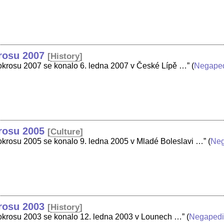
krosu 2007
[
History
]
klokrosu 2007 se konalo 6. ledna 2007 v České Lípě …”
(
Negape
krosu 2005
[
Culture
]
lokrosu 2005 se konalo 9. ledna 2005 v Mladé Boleslavi …”
(
Neg
krosu 2003
[
History
]
klokrosu 2003 se konalo 12. ledna 2003 v Lounech …”
(
Negaped