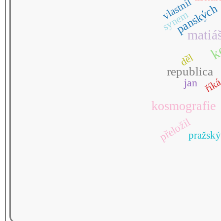
vlastnil
panských
synem
k
matiá
děl
republica
řík
jan
kosmografie
přeložil
pražský