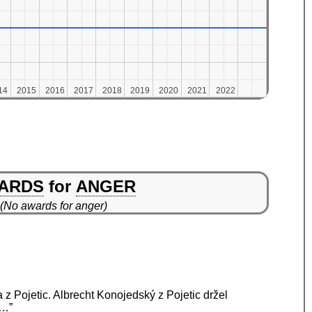
14
14
2015
2015
2016
2016
2017
2017
2018
2018
2019
2019
2020
2020
2021
2021
2022
2022
ARDS
for
ANGER
(No awards for anger)
 z Pojetic. Albrecht Konojedský z Pojetic držel
 …”