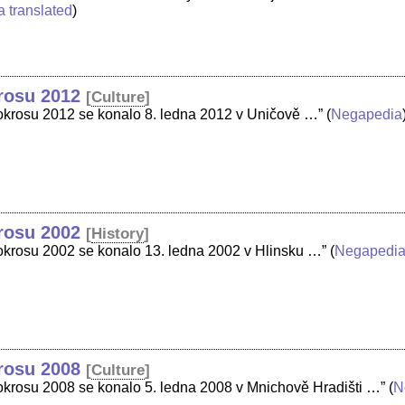
a translated
)
krosu 2012
[
Culture
]
klokrosu 2012 se konalo 8. ledna 2012 v Uničově …”
(
Negapedia
krosu 2002
[
History
]
lokrosu 2002 se konalo 13. ledna 2002 v Hlinsku …”
(
Negapedi
krosu 2008
[
Culture
]
lokrosu 2008 se konalo 5. ledna 2008 v Mnichově Hradišti …”
(
N