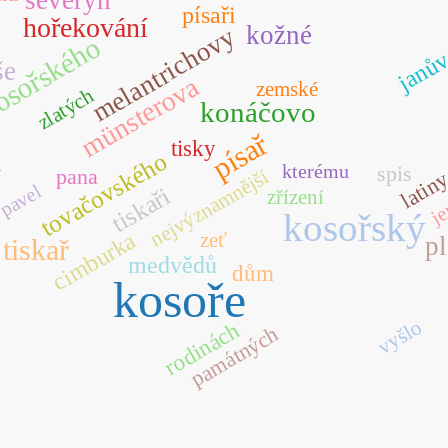
písaři
hořekování
kožné
melantrichovy
osořského
janů
še
münsterova
zemské
zlatých
konáčovo
písař
tisky
tovačovského
á
kterému
spis
pana
nejvýznamnější
latin
pavel
tiskaři
zřízení
je
kosořský
cimburka
zeť
p
tiskař
medvědů
dům
kosoře
vyšlo
rodinách
památných