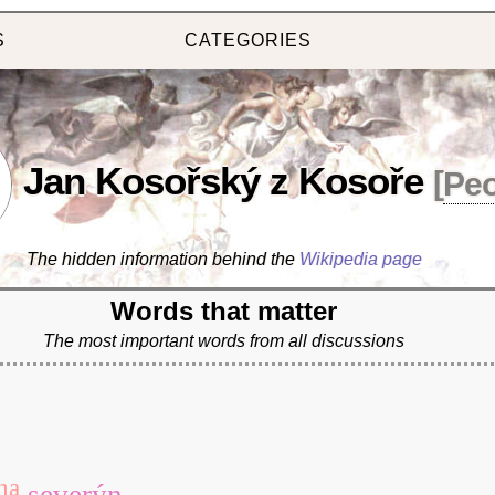
S
CATEGORIES
Jan Kosořský z Kosoře
[
Peo
The hidden information behind the
Wikipedia page
Words that matter
The most important words from all discussions
na
severýn