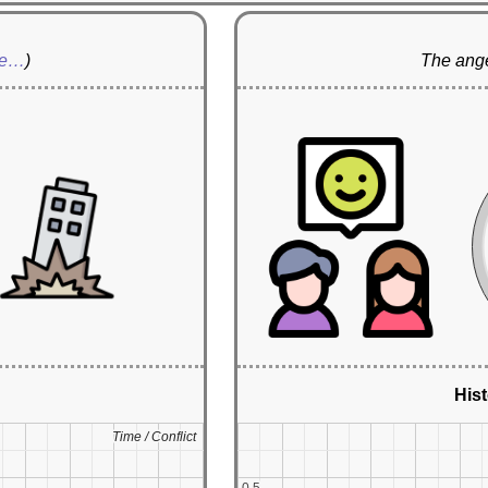
re…
)
The ange
Hist
Time / Conflict
Time / Conflict