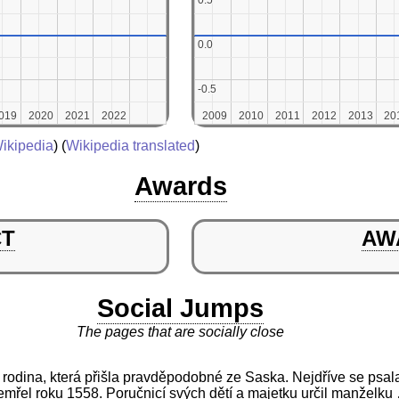
0.5
0.5
0.0
0.0
-0.5
-0.5
019
019
2020
2020
2021
2021
2022
2022
2009
2009
2010
2010
2011
2011
2012
2012
2013
2013
20
20
ikipedia
) (
Wikipedia translated
)
Awards
CT
AW
Social Jumps
The pages that are socially close
 rodina, která přišla pravděpodobné ze Saska. Nejdříve se psala
emřel roku 1558. Poručnicí svých dětí a majetku určil manželku