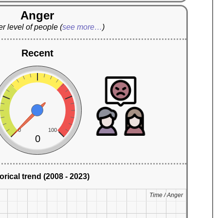
Anger
r level of people
(
see more…
)
Recent
0
100
0
orical trend (2008 - 2023)
Time / Anger
Time / Anger