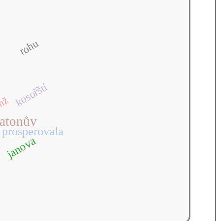
v
rohu
kosořští
y
nž
latonův
prosperovala
janova