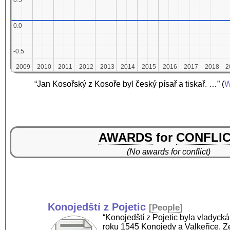
0.5
0.5
0.0
0.0
-0.5
-0.5
2009
2009
2010
2010
2011
2011
2012
2012
2013
2013
2014
2014
2015
2015
2016
2016
2017
2017
2018
2018
2
2
“Jan Kosořský z Kosoře byl český písař a tiskař. …”
(
W
AWARDS
for
CONFLI
(No awards for conflict)
Konojedští z Pojetic
[
People
]
“Konojedští z Pojetic byla vladycká
roku 1545 Konojedy a Valkeřice. Z