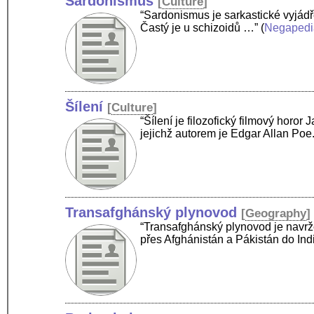
Sardonismus
[
Culture
]
“Sardonismus je sarkastické vyjád
Častý je u schizoidů …”
(
Negapedi
Šílení
[
Culture
]
“Šílení je filozofický filmový hor
jejichž autorem je Edgar Allan Poe
Transafghánský plynovod
[
Geography
]
“Transafghánský plynovod je navrž
přes Afghánistán a Pákistán do In