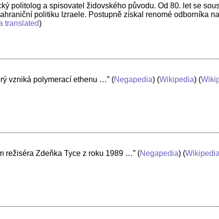
ý politolog a spisovatel židovského původu. Od 80. let se soust
zahraniční politiku Izraele. Postupně získal renomé odborníka n
a translated
)
terý vzniká polymerací ethenu …”
(
Negapedia
) (
Wikipedia
) (
Wikip
film režiséra Zdeňka Tyce z roku 1989 …”
(
Negapedia
) (
Wikipedi