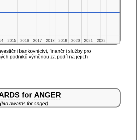
14
14
2015
2015
2016
2016
2017
2017
2018
2018
2019
2019
2020
2020
2021
2021
2022
2022
vestiční bankovnictví, finanční služby pro
mých podniků výměnou za podíl na jejich
ARDS
for
ANGER
(No awards for anger)