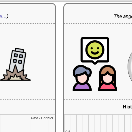
re…
)
The ange
Hist
Time / Conflict
Time / Conflict