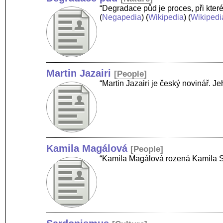
“Degradace půd je proces, při které
(
Negapedia
) (
Wikipedia
) (
Wikipedi
Martin Jazairi
[
People
]
“Martin Jazairi je český novinář. 
Kamila Magálová
[
People
]
“Kamila Magálová rozená Kamila S