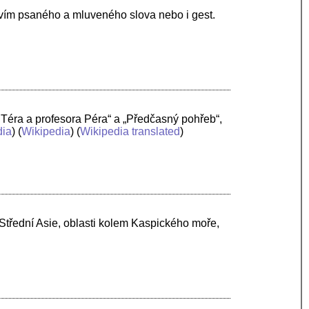
tvím psaného a mluveného slova nebo i gest.
 Téra a profesora Péra“ a „Předčasný pohřeb“,
ia
) (
Wikipedia
) (
Wikipedia translated
)
Střední Asie, oblasti kolem Kaspického moře,