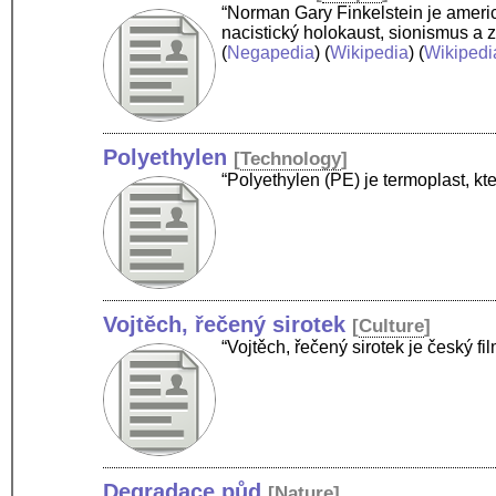
“Norman Gary Finkelstein je americk
nacistický holokaust, sionismus a 
(
Negapedia
) (
Wikipedia
) (
Wikipedi
Polyethylen
[
Technology
]
“Polyethylen (PE) je termoplast, k
Vojtěch, řečený sirotek
[
Culture
]
“Vojtěch, řečený sirotek je český 
Degradace půd
[
Nature
]