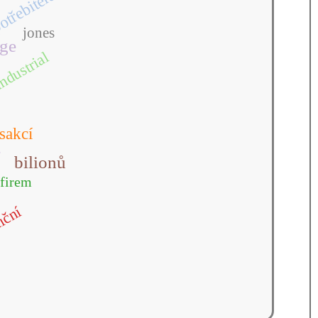
otřebitele
jones
age
ndustrial
sakcí
e
bilionů
firem
iční