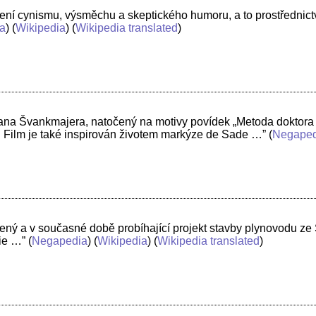
ření cynismu, výsměchu a skeptického humoru, a to prostřednic
a
) (
Wikipedia
) (
Wikipedia translated
)
or Jana Švankmajera, natočený na motivy povídek „Metoda doktora
. Film je také inspirován životem markýze de Sade …”
(
Negaped
ený a v současné době probíhající projekt stavby plynovodu ze 
die …”
(
Negapedia
) (
Wikipedia
) (
Wikipedia translated
)