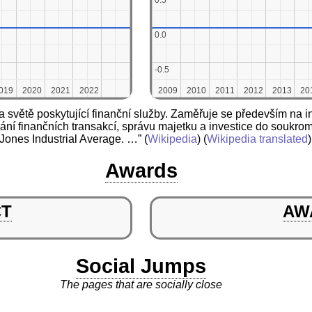
0.5
0.5
0.0
0.0
-0.5
-0.5
019
019
2020
2020
2021
2021
2022
2022
2009
2009
2010
2010
2011
2011
2012
2012
2013
2013
20
20
 světě poskytující finanční služby. Zaměřuje se především na in
vání finančních transakcí, správu majetku a investice do soukro
Jones Industrial Average. …”
(
Wikipedia
) (
Wikipedia translated
)
Awards
CT
AW
Social Jumps
The pages that are socially close