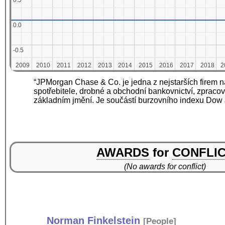
0.5
0.5
0.0
0.0
-0.5
-0.5
2009
2009
2010
2010
2011
2011
2012
2012
2013
2013
2014
2014
2015
2015
2016
2016
2017
2017
2018
2018
2
2
“JPMorgan Chase & Co. je jedna z nejstarších firem na
spotřebitele, drobné a obchodní bankovnictví, zpraco
základním jmění. Je součástí burzovního indexu Dow 
AWARDS
for
CONFLI
(No awards for conflict)
Norman Finkelstein
[
People
]