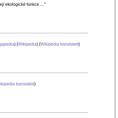
její ekologické funkce …”
gapedia
) (
Wikipedia
) (
Wikipedia translated
)
kipedia translated
)