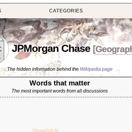
S
CATEGORIES
JPMorgan Chase
[
Geograp
The hidden information behind the
Wikipedia page
Words that matter
The most important words from all discussions
finančních