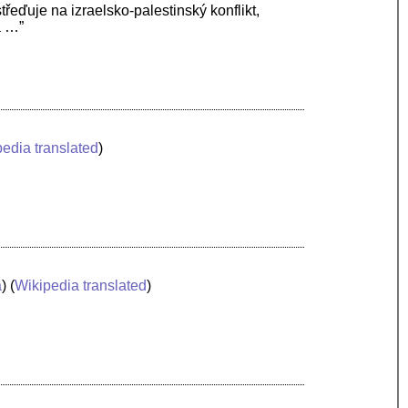
řeďuje na izraelsko-palestinský konflikt,
a …”
edia translated
)
a
) (
Wikipedia translated
)