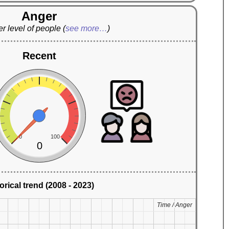
Anger
r level of people
(
see more…
)
Recent
0
100
0
orical trend (2008 - 2023)
Time / Anger
Time / Anger