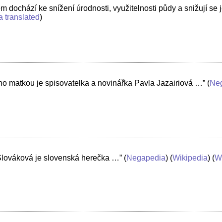
m dochází ke snížení úrodnosti, využitelnosti půdy a snižují se 
a translated
)
Jeho matkou je spisovatelka a novinářka Pavla Jazairiová …”
(
Ne
lováková je slovenská herečka …”
(
Negapedia
) (
Wikipedia
) (
Wi