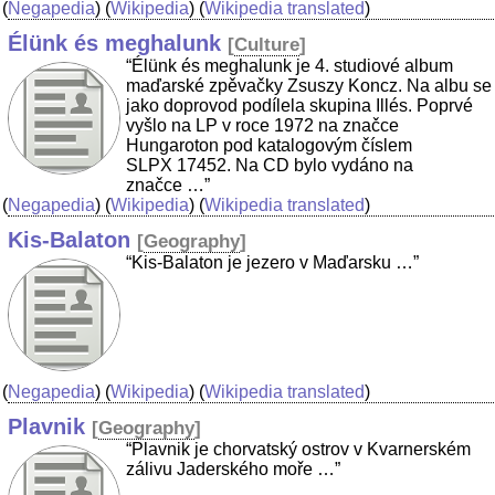
(
Negapedia
) (
Wikipedia
) (
Wikipedia translated
)
Élünk és meghalunk
[
Culture
]
“Élünk és meghalunk je 4. studiové album
maďarské zpěvačky Zsuszy Koncz. Na albu se
jako doprovod podílela skupina Illés. Poprvé
vyšlo na LP v roce 1972 na značce
Hungaroton pod katalogovým číslem
SLPX 17452. Na CD bylo vydáno na
značce …”
(
Negapedia
) (
Wikipedia
) (
Wikipedia translated
)
Kis-Balaton
[
Geography
]
“Kis-Balaton je jezero v Maďarsku …”
(
Negapedia
) (
Wikipedia
) (
Wikipedia translated
)
Plavnik
[
Geography
]
“Plavnik je chorvatský ostrov v Kvarnerském
zálivu Jaderského moře …”