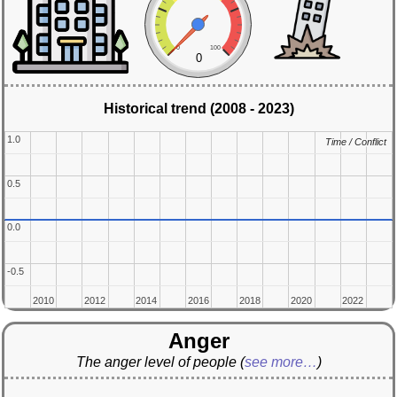
0
100
0
Historical trend (2008 - 2023)
1.0
1.0
Time / Conflict
Time / Conflict
0.5
0.5
0.0
0.0
-0.5
-0.5
2010
2010
2012
2012
2014
2014
2016
2016
2018
2018
2020
2020
2022
2022
Anger
The anger level of people
(
see more…
)