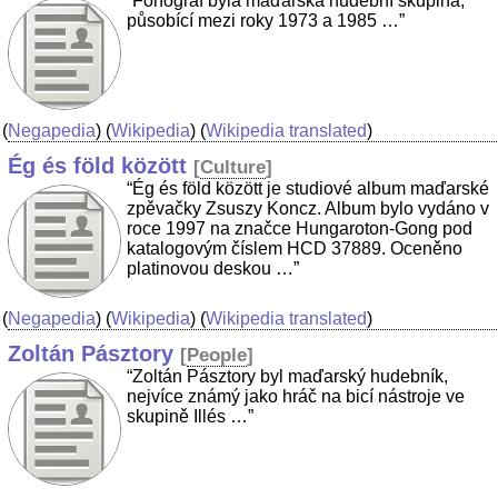
“Fonográf byla maďarská hudební skupina,
působící mezi roky 1973 a 1985 …”
(
Negapedia
) (
Wikipedia
) (
Wikipedia translated
)
Ég és föld között
[
Culture
]
“Ég és föld között je studiové album maďarské
zpěvačky Zsuszy Koncz. Album bylo vydáno v
roce 1997 na značce Hungaroton-Gong pod
katalogovým číslem HCD 37889. Oceněno
platinovou deskou …”
(
Negapedia
) (
Wikipedia
) (
Wikipedia translated
)
Zoltán Pásztory
[
People
]
“Zoltán Pásztory byl maďarský hudebník,
nejvíce známý jako hráč na bicí nástroje ve
skupině Illés …”