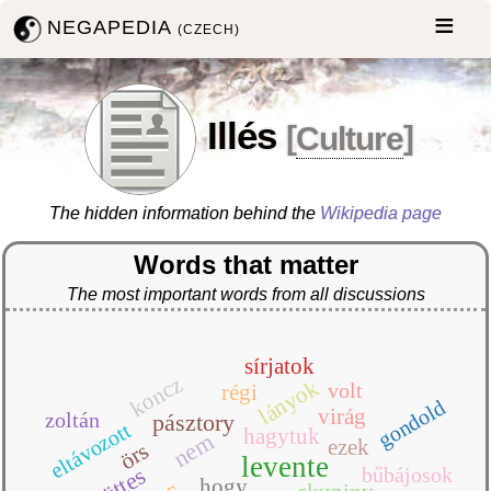
NEGAPEDIA
(CZECH)
Illés
[
Culture
]
The hidden information behind the
Wikipedia page
Words that matter
The most important words from all discussions
sírjatok
koncz
lányok
volt
régi
gondold
virág
zoltán
pásztory
eltávozott
hagytuk
nem
ezek
örs
levente
bűbájosok
hogy