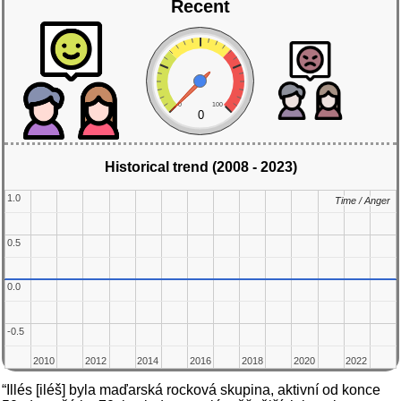
Recent
0
100
0
Historical trend (2008 - 2023)
1.0
1.0
Time / Anger
Time / Anger
0.5
0.5
0.0
0.0
-0.5
-0.5
2010
2010
2012
2012
2014
2014
2016
2016
2018
2018
2020
2020
2022
2022
“Illés [iléš] byla maďarská rocková skupina, aktivní od konce