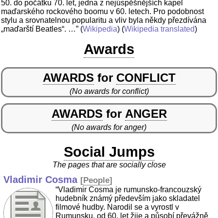
50. do počátku 70. let, jedna z nejúspěšnějších kapel
maďarského rockového boomu v 60. letech. Pro podobnost
stylu a srovnatelnou popularitu a vliv byla někdy přezdívána
„maďarští Beatles“. …”
(
Wikipedia
) (
Wikipedia translated
)
Awards
AWARDS
for
CONFLICT
(No awards for conflict)
AWARDS
for
ANGER
(No awards for anger)
Social Jumps
The pages that are socially close
Vladimir Cosma
[
People
]
“Vladimir Cosma je rumunsko-francouzský
hudebník známý především jako skladatel
filmové hudby. Narodil se a vyrostl v
Rumunsku, od 60. let žije a působí převážně