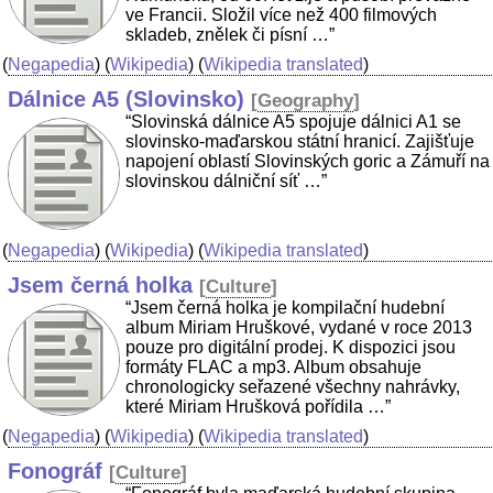
ve Francii. Složil více než 400 filmových
skladeb, znělek či písní …”
(
Negapedia
) (
Wikipedia
) (
Wikipedia translated
)
Dálnice A5 (Slovinsko)
[
Geography
]
“Slovinská dálnice A5 spojuje dálnici A1 se
slovinsko-maďarskou státní hranicí. Zajišťuje
napojení oblastí Slovinských goric a Zámuří na
slovinskou dálniční síť …”
(
Negapedia
) (
Wikipedia
) (
Wikipedia translated
)
Jsem černá holka
[
Culture
]
“Jsem černá holka je kompilační hudební
album Miriam Hruškové, vydané v roce 2013
pouze pro digitální prodej. K dispozici jsou
formáty FLAC a mp3. Album obsahuje
chronologicky seřazené všechny nahrávky,
které Miriam Hrušková pořídila …”
(
Negapedia
) (
Wikipedia
) (
Wikipedia translated
)
Fonográf
[
Culture
]