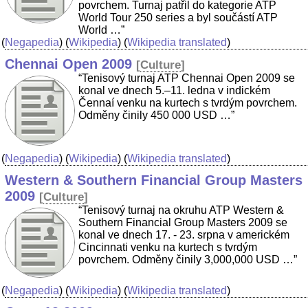
povrchem. Turnaj patřil do kategorie ATP
World Tour 250 series a byl součástí ATP
World …”
(
Negapedia
) (
Wikipedia
) (
Wikipedia translated
)
Chennai Open 2009
[
Culture
]
“Tenisový turnaj ATP Chennai Open 2009 se
konal ve dnech 5.–11. ledna v indickém
Čennaí venku na kurtech s tvrdým povrchem.
Odměny činily 450 000 USD …”
(
Negapedia
) (
Wikipedia
) (
Wikipedia translated
)
Western & Southern Financial Group Masters
2009
[
Culture
]
“Tenisový turnaj na okruhu ATP Western &
Southern Financial Group Masters 2009 se
konal ve dnech 17. - 23. srpna v americkém
Cincinnati venku na kurtech s tvrdým
povrchem. Odměny činily 3,000,000 USD …”
(
Negapedia
) (
Wikipedia
) (
Wikipedia translated
)