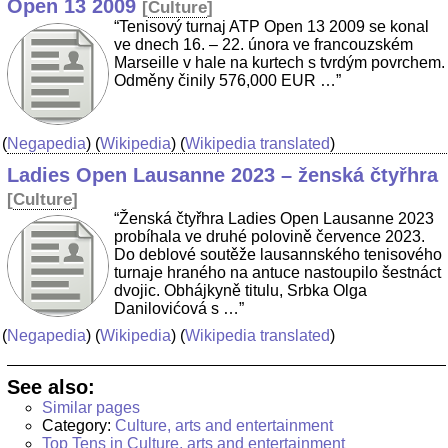
Open 13 2009
[
Culture
]
“Tenisový turnaj ATP Open 13 2009 se konal
ve dnech 16. – 22. února ve francouzském
Marseille v hale na kurtech s tvrdým povrchem.
Odměny činily 576,000 EUR …”
(
Negapedia
) (
Wikipedia
) (
Wikipedia translated
)
Ladies Open Lausanne 2023 – ženská čtyřhra
[
Culture
]
“Ženská čtyřhra Ladies Open Lausanne 2023
probíhala ve druhé polovině července 2023.
Do deblové soutěže lausannského tenisového
turnaje hraného na antuce nastoupilo šestnáct
dvojic. Obhájkyně titulu, Srbka Olga
Danilovićová s …”
(
Negapedia
) (
Wikipedia
) (
Wikipedia translated
)
See also:
Similar pages
Category:
Culture, arts and entertainment
Top Tens in Culture, arts and entertainment