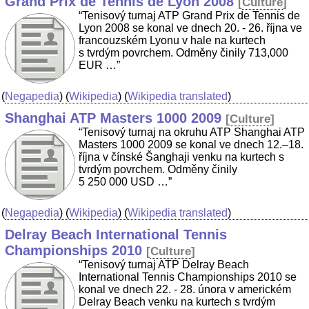
Grand Prix de Tennis de Lyon 2008
[
Culture
]
“Tenisový turnaj ATP Grand Prix de Tennis de
Lyon 2008 se konal ve dnech 20. - 26. října ve
francouzském Lyonu v hale na kurtech
s tvrdým povrchem. Odměny činily 713,000
EUR …”
(
Negapedia
) (
Wikipedia
) (
Wikipedia translated
)
Shanghai ATP Masters 1000 2009
[
Culture
]
“Tenisový turnaj na okruhu ATP Shanghai ATP
Masters 1000 2009 se konal ve dnech 12.–18.
října v čínské Šanghaji venku na kurtech s
tvrdým povrchem. Odměny činily
5 250 000 USD …”
(
Negapedia
) (
Wikipedia
) (
Wikipedia translated
)
Delray Beach International Tennis
Championships 2010
[
Culture
]
“Tenisový turnaj ATP Delray Beach
International Tennis Championships 2010 se
konal ve dnech 22. - 28. února v americkém
Delray Beach venku na kurtech s tvrdým