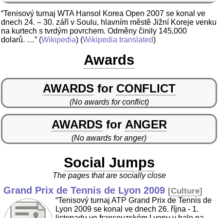
“Tenisový turnaj WTA Hansol Korea Open 2007 se konal ve
dnech 24. – 30. září v Soulu, hlavním městě Jižní Koreje venku
na kurtech s tvrdým povrchem. Odměny činily 145,000
dolarů. …”
(
Wikipedia
) (
Wikipedia translated
)
Awards
AWARDS
for
CONFLICT
(No awards for conflict)
AWARDS
for
ANGER
(No awards for anger)
Social Jumps
The pages that are socially close
Grand Prix de Tennis de Lyon 2009
[
Culture
]
“Tenisový turnaj ATP Grand Prix de Tennis de
Lyon 2009 se konal ve dnech 26. října - 1.
listopadu ve francouzském Lyonu v hale na