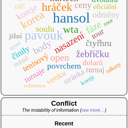
ceny
hráček
koreje
září
oficiální
korea
hansol
odměny
roce
fáze
wta
soulu
tour
pavouk
nasazení
jižní
body
čtyřhru
sport
činily
žebříčku
tenisový
open
městě
dolarů
odkazy
povrchem
turnaj
turnaje
stránka
venku
koreji
reference
Conflict
The instability of information
(
see more…
)
Recent