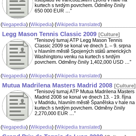
kurtech s tvrdým povrchem. Odměny činily
650 000 EUR …”
(
Negapedia
) (
Wikipedia
) (
Wikipedia translated
)
Legg Mason Tennis Classic 2009
[
Culture
]
“Tenisový turnaj ATP Legg Mason Tennis
Classic 2009 se konal ve dnech 1. – 9. srpna
v hlavním městě Spojených států amerických
Washingtonu venku na kurtech s tvrdým
povrchem. Odměny činily 1,402,000 USD …”
(
Negapedia
) (
Wikipedia
) (
Wikipedia translated
)
Mutua Madrilena Masters Madrid 2008
[
Culture
]
“Tenisový turnaj ATP Mutua Madrilena Masters
Madrid 2008 se konal ve dnech 13. - 19. října
v Madridu, hlavním městě Španělska v hale na
kurtech s tvrdým povrchem. Odměny činily
2,270,000 EUR …”
(
Negapedia
) (
Wikipedia
) (
Wikipedia translated
)