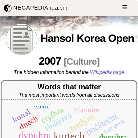
NEGAPEDIA
(CZECH)
Hansol Korea Open
2007
[
Culture
]
The hidden information behind the
Wikipedia page
Words that matter
The most important words from all discussions
externí
čtyřhra
hlavním
konal
finálová
počáteční
tvrdým
dnech
kategorie
dvouhru
kurtech
dvouhra