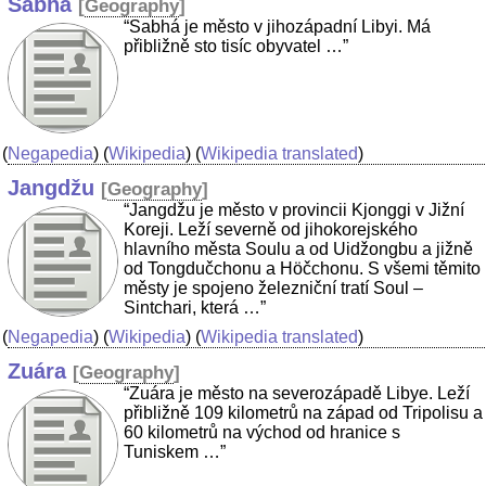
Sabhá
[
Geography
]
“Sabhá je město v jihozápadní Libyi. Má
přibližně sto tisíc obyvatel …”
(
Negapedia
) (
Wikipedia
) (
Wikipedia translated
)
Jangdžu
[
Geography
]
“Jangdžu je město v provincii Kjonggi v Jižní
Koreji. Leží severně od jihokorejského
hlavního města Soulu a od Uidžongbu a jižně
od Tongdučchonu a Höčchonu. S všemi těmito
městy je spojeno železniční tratí Soul –
Sintchari, která …”
(
Negapedia
) (
Wikipedia
) (
Wikipedia translated
)
Zuára
[
Geography
]
“Zuára je město na severozápadě Libye. Leží
přibližně 109 kilometrů na západ od Tripolisu a
60 kilometrů na východ od hranice s
Tuniskem …”