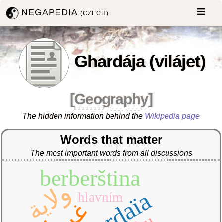
NEGAPEDIA
(CZECH)
Ghardája (vilájet)
[
Geography
]
The hidden information behind the
Wikipedia page
Words that matter
The most important words from all discussions
berberština
ولاية
ghardaïa
hlavním