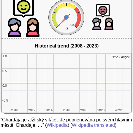
0
100
0
Historical trend (2008 - 2023)
1.0
1.0
Time / Anger
Time / Anger
0.5
0.5
0.0
0.0
-0.5
-0.5
2010
2010
2012
2012
2014
2014
2016
2016
2018
2018
2020
2020
2022
2022
“Ghardája je alžírský vilájet. Je pojmenována po svém hlavním
městě, Ghardáje. …”
(
Wikipedia
) (
Wikipedia translated
)