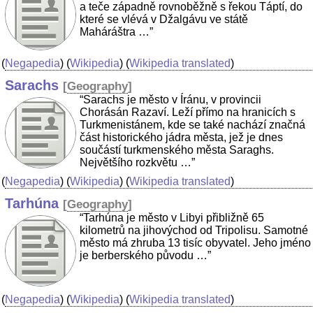
a teče západně rovnoběžně s řekou Táptí, do
které se vlévá v Džalgávu ve státě
Maháráštra …”
(
Negapedia
) (
Wikipedia
) (
Wikipedia translated
)
Sarachs
[
Geography
]
“Sarachs je město v Íránu, v provincii
Chorásán Razaví. Leží přímo na hranicích s
Turkmenistánem, kde se také nachází značná
část historického jádra města, jež je dnes
součástí turkmenského města Saraghs.
Největšího rozkvětu …”
(
Negapedia
) (
Wikipedia
) (
Wikipedia translated
)
Tarhúna
[
Geography
]
“Tarhúna je město v Libyi přibližně 65
kilometrů na jihovýchod od Tripolisu. Samotné
město má zhruba 13 tisíc obyvatel. Jeho jméno
je berberského původu …”
(
Negapedia
) (
Wikipedia
) (
Wikipedia translated
)