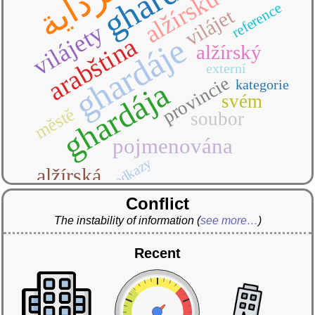
غرداية
alžírsku
reference
vilájet
vilájety
ghardáje
arabština
alžírský
externí
provincie
ghardája
kategorie
svém
městě
soubor
pojmenována
odkazy
alžírská
Conflict
The instability of information
(
see more…
)
Recent