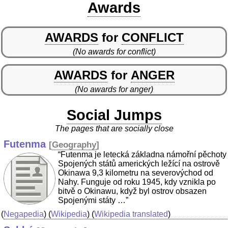
Awards
AWARDS
for
CONFLICT
(No awards for conflict)
AWARDS
for
ANGER
(No awards for anger)
Social Jumps
The pages that are socially close
Futenma
[
Geography
]
“Futenma je letecká základna námořní pěchoty
Spojených států amerických ležící na ostrově
Okinawa 9,3 kilometru na severovýchod od
Nahy. Funguje od roku 1945, kdy vznikla po
bitvě o Okinawu, když byl ostrov obsazen
Spojenými státy …”
(
Negapedia
) (
Wikipedia
) (
Wikipedia translated
)