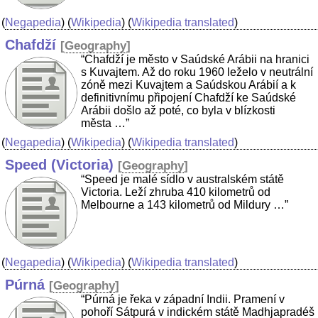
(
Negapedia
) (
Wikipedia
) (
Wikipedia translated
)
Chafdží
[
Geography
]
“Chafdží je město v Saúdské Arábii na hranici
s Kuvajtem. Až do roku 1960 leželo v neutrální
zóně mezi Kuvajtem a Saúdskou Arábií a k
definitivnímu připojení Chafdží ke Saúdské
Arábii došlo až poté, co byla v blízkosti
města …”
(
Negapedia
) (
Wikipedia
) (
Wikipedia translated
)
Speed (Victoria)
[
Geography
]
“Speed je malé sídlo v australském státě
Victoria. Leží zhruba 410 kilometrů od
Melbourne a 143 kilometrů od Mildury …”
(
Negapedia
) (
Wikipedia
) (
Wikipedia translated
)
Púrná
[
Geography
]
“Púrná je řeka v západní Indii. Pramení v
pohoří Sátpurá v indickém státě Madhjapradéš