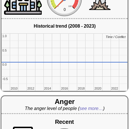
0
100
0
Historical trend (2008 - 2023)
1.0
1.0
Time / Conflict
Time / Conflict
0.5
0.5
0.0
0.0
-0.5
-0.5
2010
2010
2012
2012
2014
2014
2016
2016
2018
2018
2020
2020
2022
2022
Anger
The anger level of people
(
see more…
)
Recent