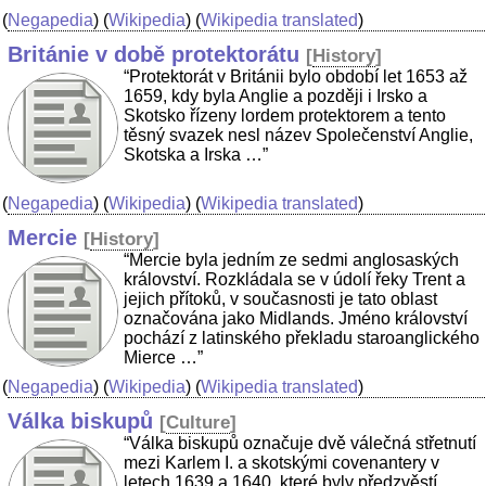
(
Negapedia
) (
Wikipedia
) (
Wikipedia translated
)
Británie v době protektorátu
[
History
]
“Protektorát v Británii bylo období let 1653 až
1659, kdy byla Anglie a později i Irsko a
Skotsko řízeny lordem protektorem a tento
těsný svazek nesl název Společenství Anglie,
Skotska a Irska …”
(
Negapedia
) (
Wikipedia
) (
Wikipedia translated
)
Mercie
[
History
]
“Mercie byla jedním ze sedmi anglosaských
království. Rozkládala se v údolí řeky Trent a
jejich přítoků, v současnosti je tato oblast
označována jako Midlands. Jméno království
pochází z latinského překladu staroanglického
Mierce …”
(
Negapedia
) (
Wikipedia
) (
Wikipedia translated
)
Válka biskupů
[
Culture
]
“Válka biskupů označuje dvě válečná střetnutí
mezi Karlem I. a skotskými covenantery v
letech 1639 a 1640, které byly předzvěstí