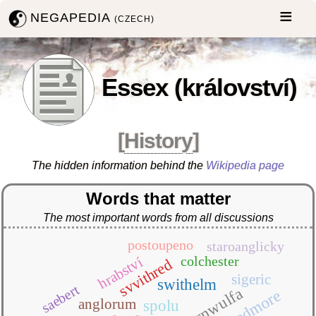
NEGAPEDIA
(CZECH)
Essex (království)
[
History
]
The hidden information behind the
Wikipedia page
Words that matter
The most important words from all discussions
postoupeno
staroanglicky
colchester
hrabství
svvithred
sigeric
swithelm
saebert
beornwulfa
wedmore
anglorum
spolu