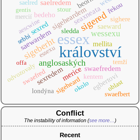
saelredem
saelred
řekou
seaxneata
sigeheardem
stour
gentis
sigered
bedeho
mercií
sighere
aescwine
sexred
saeward
sledda
saewardem
wessexu
essex
sebbi
sigeberht
mellita
království
essexu
anglosaských
temží
offa
odvozovaly
swaefredem
merice
sexredem
swaefred
egbertovi
kentem
sigeheard
oblast
okolo
londýna
swaefbert
Conflict
The instability of information
(
see more…
)
Recent