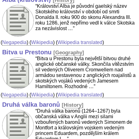
[
History
]
“Království Alba je původní gaelský název
Skotského království v období od smrti
Donalda II. roku 900 do skonu Alexandra III.
roku 1286, jenž nepřímo vedl k válce Skotska
za nezávislost …”
(
Negapedia
) (
Wikipedia
) (
Wikipedia translated
)
Bitva u Prestonu
[
Geography
]
“Bitva u Prestonu byla největší bitvou druhé
anglické občanské války. Skončila vítězstvím
sil vedených Oliverem Cromwellem nad
armádou sestavenou z anglických roajalistů a
skotských vojáků vedených Jamesem
Hamiltonem. Rozhodné …”
(
Negapedia
) (
Wikipedia
) (
Wikipedia translated
)
Druhá válka baronů
[
History
]
“Druhá válka baronů (1264–1267) byla
občanská válka v Anglii mezi silami
vzbouřených baronů vedených Simonem de
Montfort a královským vojskem vedeným
princem Eduardem, pozdějším králem
Eduardem I …”