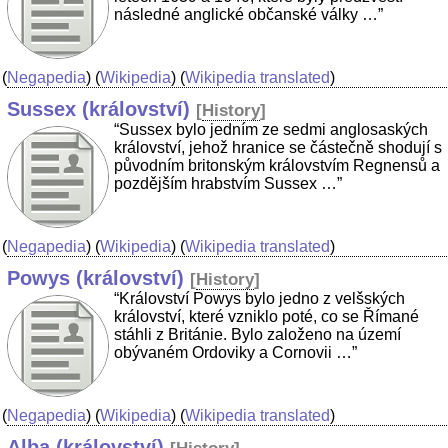
následné anglické občanské války …”
(
Negapedia
) (
Wikipedia
) (
Wikipedia translated
)
Sussex (království)
[
History
]
“Sussex bylo jedním ze sedmi anglosaských
království, jehož hranice se částečně shodují s
původním britonským královstvím Regnensů a
pozdějším hrabstvím Sussex …”
(
Negapedia
) (
Wikipedia
) (
Wikipedia translated
)
Powys (království)
[
History
]
“Království Powys bylo jedno z velšských
království, které vzniklo poté, co se Římané
stáhli z Británie. Bylo založeno na území
obývaném Ordoviky a Cornovii …”
(
Negapedia
) (
Wikipedia
) (
Wikipedia translated
)
Alba (království)