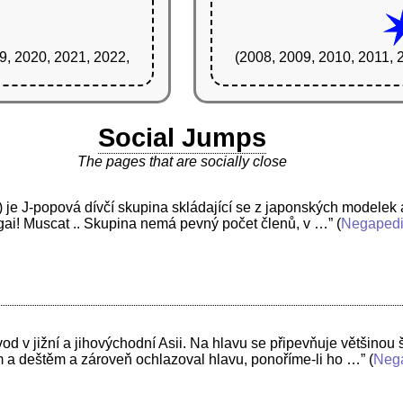
9, 2020, 2021, 2022,
(2008, 2009, 2010, 2011, 
Social Jumps
The pages that are socially close
popová dívčí skupina skládající se z japonských modelek a 
gai! Muscat .. Skupina nemá pevný počet členů, v …”
(
Negaped
 v jižní a jihovýchodní Asii. Na hlavu se připevňuje většinou 
 a deštěm a zároveň ochlazoval hlavu, ponoříme-li ho …”
(
Neg