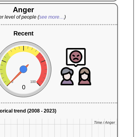
Anger
r level of people
(
see more…
)
Recent
0
100
0
orical trend (2008 - 2023)
Time / Anger
Time / Anger