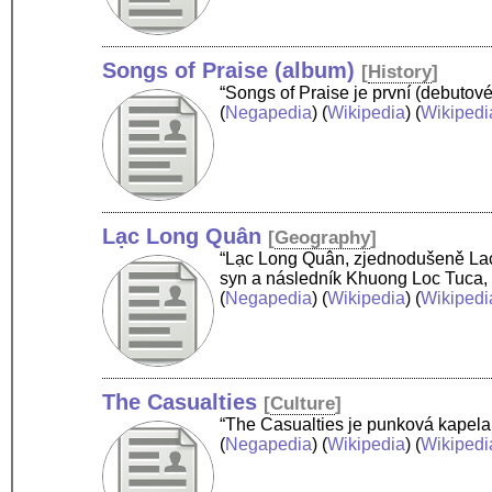
Songs of Praise (album)
[
History
]
“Songs of Praise je první (debutov
(
Negapedia
) (
Wikipedia
) (
Wikipedi
Lạc Long Quân
[
Geography
]
“Lạc Long Quân, zjednodušeně Lac 
syn a následník Khuong Loc Tuca, 
(
Negapedia
) (
Wikipedia
) (
Wikipedi
The Casualties
[
Culture
]
“The Casualties je punková kapela
(
Negapedia
) (
Wikipedia
) (
Wikipedi