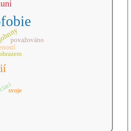
auni
ofobie
johnny
považováno
eností
obrazem
ií
ciaci
svoje