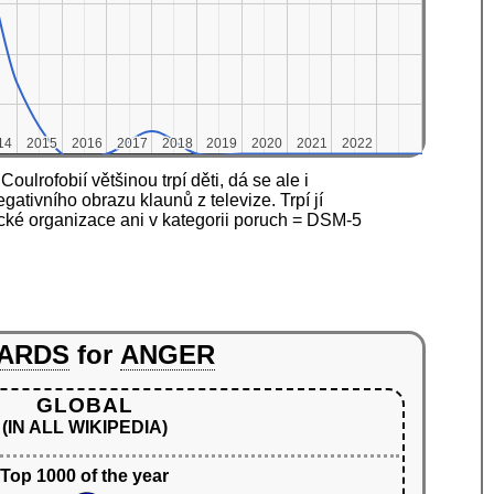
14
14
2015
2015
2016
2016
2017
2017
2018
2018
2019
2019
2020
2020
2021
2021
2022
2022
lrofobií většinou trpí děti, dá se ale i
ativního obrazu klaunů z televize. Trpí jí
cké organizace ani v kategorii poruch = DSM-5
ARDS
for
ANGER
GLOBAL
(IN ALL WIKIPEDIA)
Top 1000 of the year