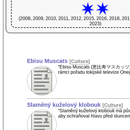
(2008, 2009, 2010, 2011, 2012, 2015, 2016, 2018, 201
2023)
Ebisu Muscats
[
Culture
]
“Ebisu Muscats (恵比寿マスカッツ) je J-
rámci pořadu tokijské televize One
Slaměný kuželový klobouk
[
Culture
]
“Slaměný kuželový klobouk má původ
aby ochraňoval hlavu před sluncem