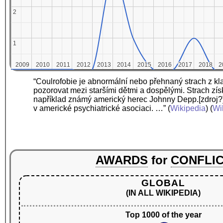
2
2
1
1
2009
2009
2010
2010
2011
2011
2012
2012
2013
2013
2014
2014
2015
2015
2016
2016
2017
2017
2018
2018
2
2
“Coulrofobie je abnormální nebo přehnaný strach z kla
pozorovat mezi staršími dětmi a dospělými. Strach získ
například známý americký herec Johnny Depp.[zdroj?]
v americké psychiatrické asociaci. …”
(
Wikipedia
) (
Wi
AWARDS
for
CONFLI
GLOBAL
(IN ALL WIKIPEDIA)
Top 1000 of the year