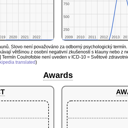
750
750
500
500
250
250
019
019
2020
2020
2021
2021
2022
2022
2009
2009
2010
2010
2011
2011
2012
2012
2013
2013
20
20
unů. Slovo není považováno za odborný psychologický termín. Cou
ávají většinou z osobní negativní zkušeností s klauny nebo z neg
 Termín Coulrofobie není uveden v ICD-10 = Světové zdravotni
kipedia translated
)
Awards
CT
AW