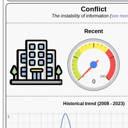
Conflict
The instability of information
(
see mo
Recent
0
100
0
Historical trend (2008 - 2023)
3
3