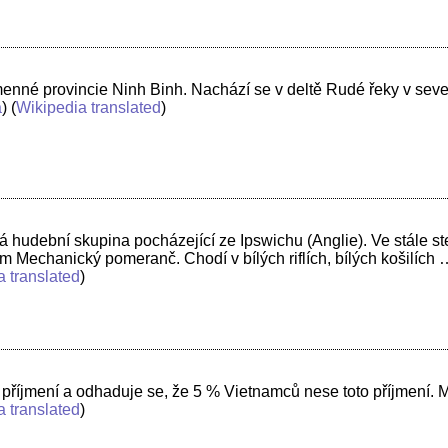
menné provincie Ninh Binh. Nachází se v deltě Rudé řeky v seve
a
) (
Wikipedia translated
)
 hudební skupina pocházející ze Ipswichu (Anglie). Ve stále ste
lm Mechanický pomeranč. Chodí v bílých riflích, bílých košilích 
a translated
)
é příjmení a odhaduje se, že 5 % Vietnamců nese toto příjmení.
a translated
)