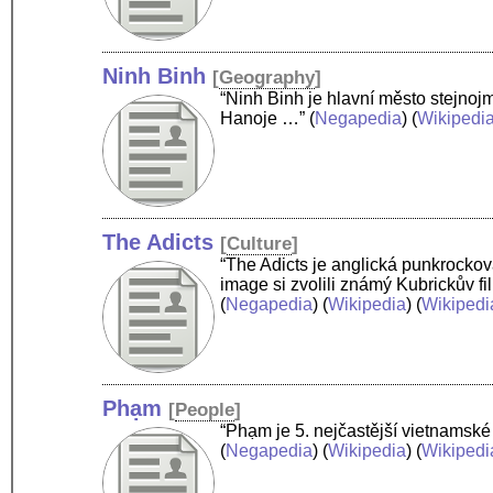
Ninh Binh
[
Geography
]
“Ninh Binh je hlavní město stejnoj
Hanoje …”
(
Negapedia
) (
Wikipedi
The Adicts
[
Culture
]
“The Adicts je anglická punkrocková
image si zvolili známý Kubrickův fi
(
Negapedia
) (
Wikipedia
) (
Wikipedi
Phạm
[
People
]
“Phạm je 5. nejčastější vietnamsk
(
Negapedia
) (
Wikipedia
) (
Wikipedi