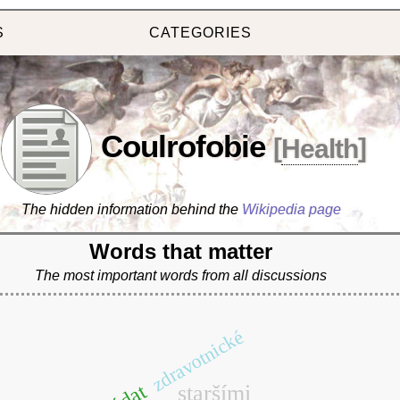
S
CATEGORIES
Coulrofobie
[
Health
]
The hidden information behind the
Wikipedia page
Words that matter
The most important words from all discussions
zdravotnické
staršími