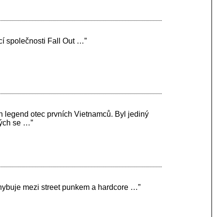
cí společnosti Fall Out …”
 legend otec prvních Vietnamců. Byl jediný
rých se …”
ohybuje mezi street punkem a hardcore …”