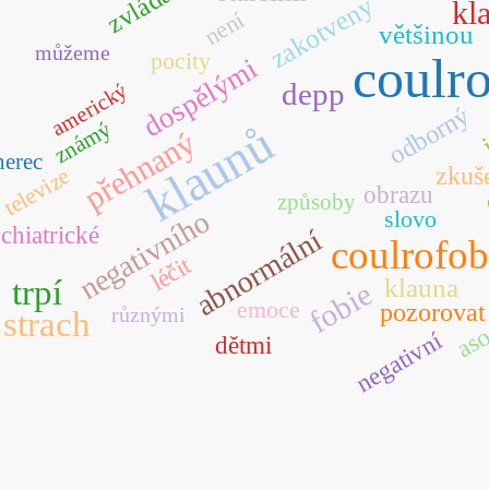
zvládat
zakotveny
kl
není
většinou
můžeme
pocity
coulr
dospělými
depp
americký
odborný
známý
klaunů
přehnaný
herec
zkuš
televize
obrazu
způsoby
negativního
slovo
chiatrické
abnormální
coulrofob
léčit
trpí
klauna
fobie
emoce
pozorovat
aso
různými
strach
negativní
dětmi