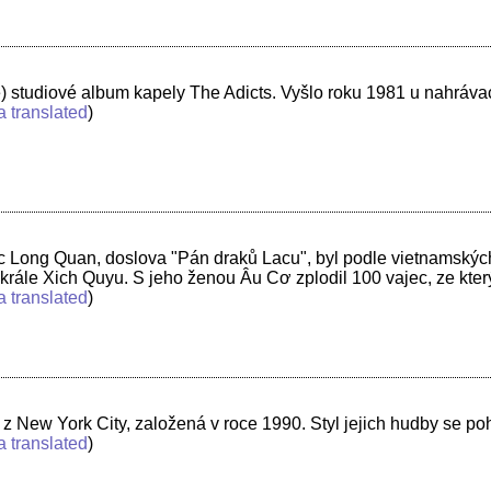
é) studiové album kapely The Adicts. Vyšlo roku 1981 u nahráva
a translated
)
Long Quan, doslova "Pán draků Lacu", byl podle vietnamských
krále Xich Quyu. S jeho ženou Âu Cơ zplodil 100 vajec, ze kte
a translated
)
 z New York City, založená v roce 1990. Styl jejich hudby se p
a translated
)