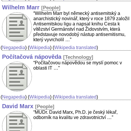
Wilhelm Marr
[
People
]
“Wilhelm Marr byl německý antisemitský a
anarchistický novinář, který v roce 1879 založil
Antisemitskou ligu a napsal knihu Cesta k
vítězství Germánství nad Židovstvím, která
představuje novodobý nástup antisemitismu,
který vyvrcholil …”
(
Negapedia
) (
Wikipedia
) (
Wikipedia translated
)
Počítačová nápověda
[
Technology
]
“Počítačovou nápovědou se myslí pomoc v
oblasti IT …”
(
Negapedia
) (
Wikipedia
) (
Wikipedia translated
)
David Marx
[
People
]
“MUDr. David Marx, Ph.D. je český lékař,
odborník na kvalitu ve zdravotnictví …”