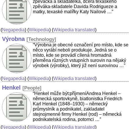
zpěvačka a skladatelka, dcera texaského
zpěváka-skladatele Davida Rodrigueze a
matky, texaské malířky Katy Nailové …”
(
Negapedia
) (
Wikipedia
) (
Wikipedia translated
)
Výrobna
[
Technology
]
“Výrobna je obecné označení pro místo, kde se
něco vyrábí neboli produkuje. Jedná se o
místo, kde se provádí cílená hromadná
přeměna různých vstupních surovin na nějaký
výrobek (výrobky), který již není surovinou …”
(
Negapedia
) (
Wikipedia
) (
Wikipedia translated
)
Henkel
[
People
]
“Henkel může být:příjmeníAndrea Henkel –
německá sportovkyně, biatlonistka Friedrich
Karl Henkel (1848–1930) – německý
průmyslník a podnikatel, zakladatel
stejnojmenné firmy Henkel (rod) – německá
podnikatelská rodina, potomci …”
(
Negapedia
) (
Wikipedia
) (
Wikipedia translated
)