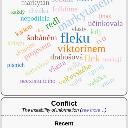
markytánem
markytán
folktime
chvilku
každý
jinak
nepodílela
redl
účinkovala
karlem
vlasty
kdj
den
fleku
šobáněm
ivo
projevem
kolegů
skupinu
viktorinem
drahošová
flek
umírají
nadvakrát
vlasta
redla
písních
velčovského
zpívej
vašíčka
waltz
vlnou
neexistujícího
Conflict
The instability of information
(
see more…
)
Recent