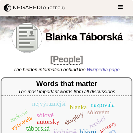
NEGAPEDIA
(CZECH)
Blanka Táborská
[
People
]
The hidden information behind the
Wikipedia page
Words that matter
The most important words from all discussions
nejvýraznější
nazpívala
blanka
rocková
sólovém
skupiny
sólově
vytvářela
reedici
autorsky
sestavy
táborská
šobáně
blázni