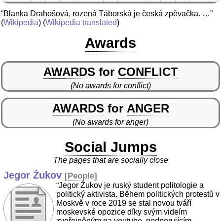
“Blanka Drahošová, rozená Táborská je česká zpěvačka. …”
(
Wikipedia
) (
Wikipedia translated
)
Awards
AWARDS
for
CONFLICT
(No awards for conflict)
AWARDS
for
ANGER
(No awards for anger)
Social Jumps
The pages that are socially close
Jegor Žukov
[
People
]
“Jegor Žukov je ruský student politologie a
politický aktivista. Během politických protestů v
Moskvě v roce 2019 se stal novou tváří
moskevské opozice díky svým videím
zveřejněným na youtube, podporujícím