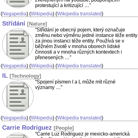
protestující a kritizující …”
(
Negapedia
) (
Wikipedia
) (
Wikipedia translated
)
Střídání
[
Nature
]
“Střídání je obecný pojem, který označuje
změnu nebo výměnu jedné instance téže entity
za jinou instanci téže entity. Používá se v
běžném životě v mnoha oborech lidské
činnosti a v mnoha různých kontextech i
přenesených …”
(
Negapedia
) (
Wikipedia
) (
Wikipedia translated
)
IL
[
Technology
]
“Spojení písmen I a L může mít různé
významy …”
(
Negapedia
) (
Wikipedia
) (
Wikipedia translated
)
Carrie Rodriguez
[
People
]
“Carrie Luz Rodriguez je mexicko-americká