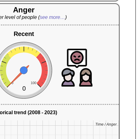
Anger
r level of people
(
see more…
)
Recent
0
100
0
orical trend (2008 - 2023)
Time / Anger
Time / Anger