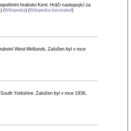
politním hrabství Kent. Hráči nastupující za
a
) (
Wikipedia
) (
Wikipedia translated
)
hrabství West Midlands. Založen byl v roce
ví South Yorkshire. Založen byl v roce 1936,