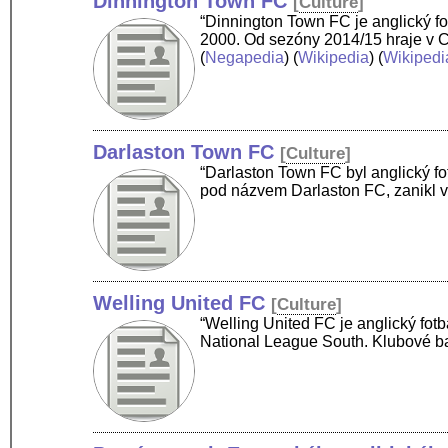
Dinnington Town FC
[
Culture
]
“Dinnington Town FC je anglický fot
2000. Od sezóny 2014/15 hraje v C
(
Negapedia
) (
Wikipedia
) (
Wikipedi
Darlaston Town FC
[
Culture
]
“Darlaston Town FC byl anglický fot
pod názvem Darlaston FC, zanikl v
Welling United FC
[
Culture
]
“Welling United FC je anglický fot
National League South. Klubové ba