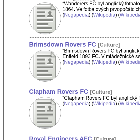
“Wanderers FC byl anglický fotbal
1864. Ve fotbalových prvopočátcích
(
Negapedia
) (
Wikipedia
) (
Wikipedi
Brimsdown Rovers FC
[
Culture
]
“Brimsdown Rovers FC byl anglický 
Enfield 1893 FC. V mládežnické se
(
Negapedia
) (
Wikipedia
) (
Wikipedi
Clapham Rovers FC
[
Culture
]
“Clapham Rovers FC byl anglický fo
(
Negapedia
) (
Wikipedia
) (
Wikipedi
Royal Engineers AFC
[
Culture
]