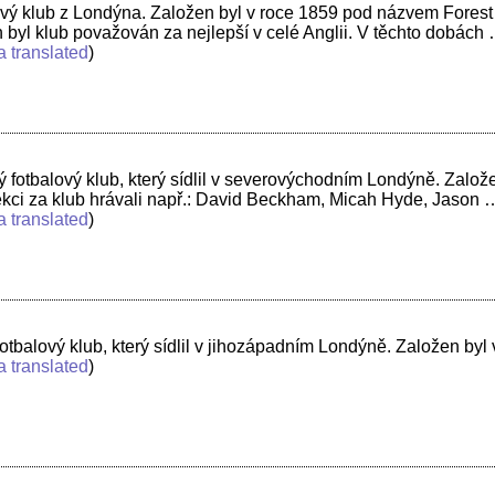
ový klub z Londýna. Založen byl v roce 1859 pod názvem Forest
 byl klub považován za nejlepší v celé Anglii. V těchto dobách
a translated
)
fotbalový klub, který sídlil v severovýchodním Londýně. Založen
kci za klub hrávali např.: David Beckham, Micah Hyde, Jason 
a translated
)
tbalový klub, který sídlil v jihozápadním Londýně. Založen byl 
a translated
)