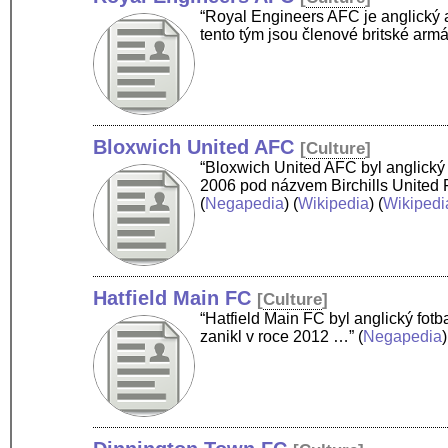
“Royal Engineers AFC je anglický a
tento tým jsou členové britské arm
Bloxwich United AFC
[
Culture
]
“Bloxwich United AFC byl anglický f
2006 pod názvem Birchills United 
(
Negapedia
) (
Wikipedia
) (
Wikipedi
Hatfield Main FC
[
Culture
]
“Hatfield Main FC byl anglický fotb
zanikl v roce 2012 …”
(
Negapedia
)