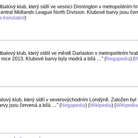
balový klub, který sídlí ve vesnici Dinnington v metropolitním h
entral Midlands League North Division. Klubové barvy jsou če
a translated
)
balový klub, který sídlil ve městě Darlaston v metropolitním hr
 roce 2013. Klubové barvy byly modrá a bílá …”
(
Negapedia
) (
W
balový klub, který sídlí v severovýchodním Londýně. Založen by
rvy jsou červená a bílá …”
(
Negapedia
) (
Wikipedia
) (
Wikipedia