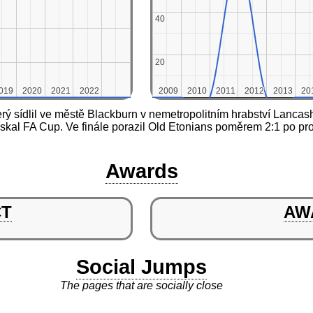
40
40
20
20
019
019
2020
2020
2021
2021
2022
2022
2009
2009
2010
2010
2011
2011
2012
2012
2013
2013
20
20
rý sídlil ve městě Blackburn v nemetropolitním hrabství Lancash
skal FA Cup. Ve finále porazil Old Etonians poměrem 2:1 po pro
Awards
CT
AW
Social Jumps
The pages that are socially close