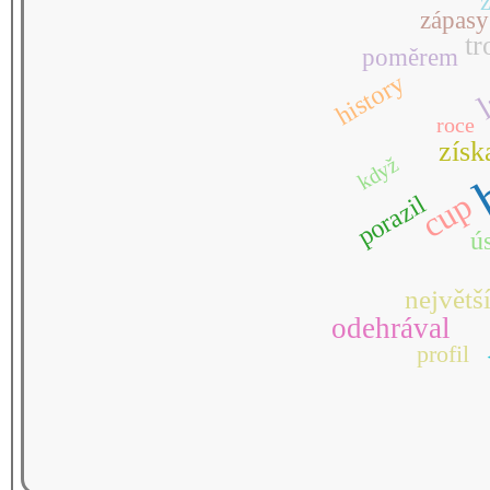
zápasy
l
tr
poměrem
b
history
roce
získ
když
cup
porazil
ú
největš
odehrával
profil