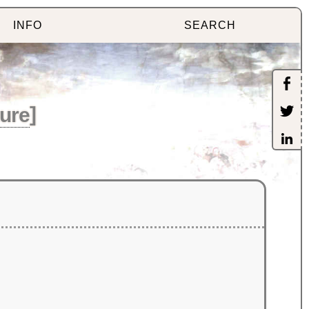
INFO
SEARCH
ture
]