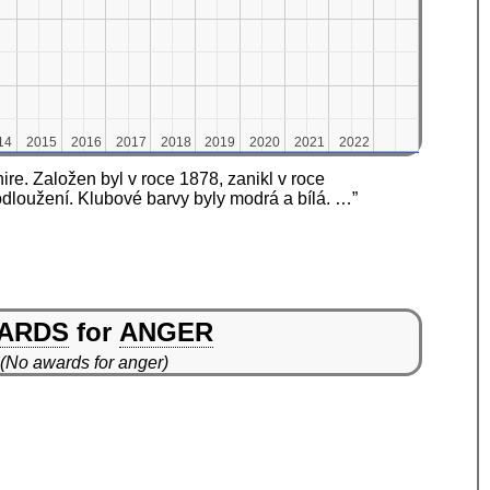
14
14
2015
2015
2016
2016
2017
2017
2018
2018
2019
2019
2020
2020
2021
2021
2022
2022
ire. Založen byl v roce 1878, zanikl v roce
dloužení. Klubové barvy byly modrá a bílá. …”
ARDS
for
ANGER
(No awards for anger)