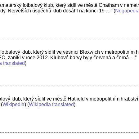
matérský fotbalový klub, který sídlí ve městě Chatham v nemetro
ády. Největších úspěchů klub dosáhl na konci 19 …”
(
Negapedi
otbalový klub, který sídlil ve vesnici Bloxwich v metropolitním 
FC, zanikl v roce 2012. Klubové barvy byly červená a černá …”
a translated
)
alový klub, který sídlil ve městě Hatfield v metropolitním hrabst
 (
Wikipedia
) (
Wikipedia translated
)