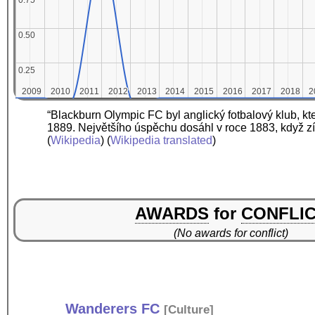
0.75
0.75
0.50
0.50
0.25
0.25
2009
2009
2010
2010
2011
2011
2012
2012
2013
2013
2014
2014
2015
2015
2016
2016
2017
2017
2018
2018
2
2
“Blackburn Olympic FC byl anglický fotbalový klub, kte
1889. Největšího úspěchu dosáhl v roce 1883, když zí
(
Wikipedia
) (
Wikipedia translated
)
AWARDS
for
CONFLI
(No awards for conflict)
Wanderers FC
[
Culture
]