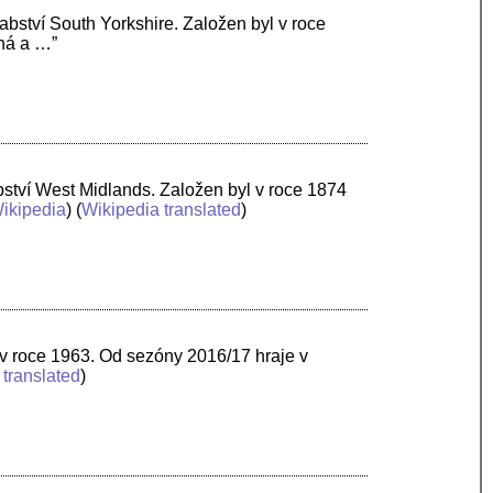
rabství South Yorkshire. Založen byl v roce
rná a …”
abství West Midlands. Založen byl v roce 1874
ikipedia
) (
Wikipedia translated
)
l v roce 1963. Od sezóny 2016/17 hraje v
 translated
)