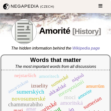
NEGAPEDIA
(CZECH)
Amorité
[
History
]
The hidden information behind the
Wikipedia page
Words that matter
The most important words from all discussions
nápisů
nejstarších
sumerské
amoritech
amoritskou
mezopotámii
akkadské
izraelity
amurrūm
amorite
sumerských
moci
sumerian
novosumerské
amoritské
amoritská
chammurabiho
amar
mari