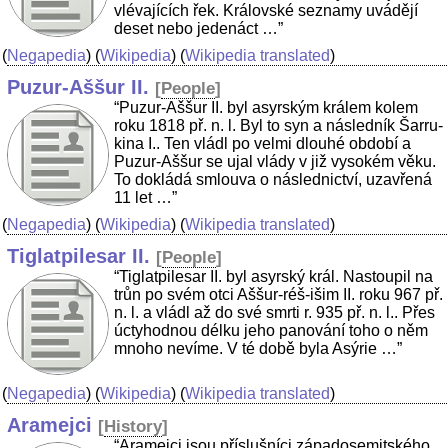
vlévajících řek. Královské seznamy uvádějí
deset nebo jedenáct …”
(
Negapedia
) (
Wikipedia
) (
Wikipedia translated
)
Puzur-Aššur II.
[
People
]
“Puzur-Aššur II. byl asyrským králem kolem
roku 1818 př. n. l. Byl to syn a následník Šarru-
kina I.. Ten vládl po velmi dlouhé období a
Puzur-Aššur se ujal vlády v již vysokém věku.
To dokládá smlouva o následnictví, uzavřená
11 let …”
(
Negapedia
) (
Wikipedia
) (
Wikipedia translated
)
Tiglatpilesar II.
[
People
]
“Tiglatpilesar II. byl asyrský král. Nastoupil na
trůn po svém otci Aššur-réš-išim II. roku 967 př.
n. l. a vládl až do své smrti r. 935 př. n. l.. Přes
úctyhodnou délku jeho panování toho o něm
mnoho nevíme. V té době byla Asýrie …”
(
Negapedia
) (
Wikipedia
) (
Wikipedia translated
)
Aramejci
[
History
]
“Aramejci jsou příslušníci západosemitského