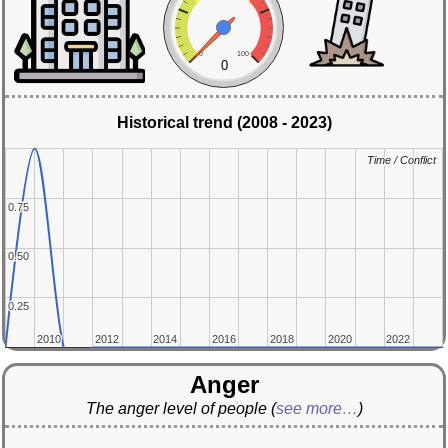
0
100
0
Historical trend (2008 - 2023)
Time / Conflict
Time / Conflict
0.75
0.75
0.50
0.50
0.25
0.25
2010
2010
2012
2012
2014
2014
2016
2016
2018
2018
2020
2020
2022
2022
Anger
The anger level of people
(
see more…
)