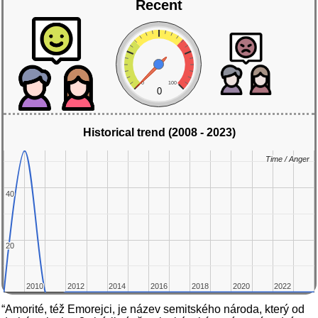
Recent
0
100
0
Historical trend (2008 - 2023)
Time / Anger
Time / Anger
40
40
20
20
2010
2010
2012
2012
2014
2014
2016
2016
2018
2018
2020
2020
2022
2022
“Amorité, též Emorejci, je název semitského národa, který od