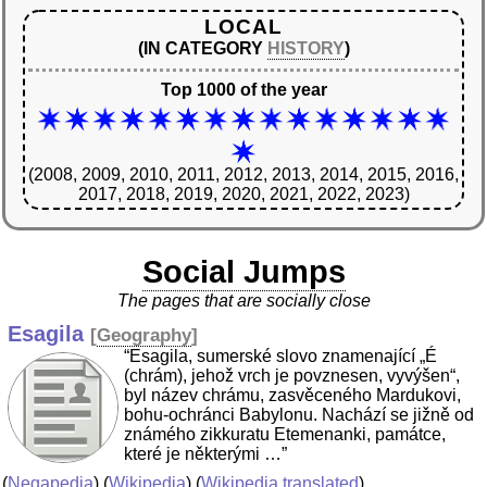
LOCAL
(IN CATEGORY
HISTORY
)
Top 1000 of the year
(2008, 2009, 2010, 2011, 2012, 2013, 2014, 2015, 2016,
2017, 2018, 2019, 2020, 2021, 2022, 2023)
Social Jumps
The pages that are socially close
Esagila
[
Geography
]
“Esagila, sumerské slovo znamenající „É
(chrám), jehož vrch je povznesen, vyvýšen“,
byl název chrámu, zasvěceného Mardukovi,
bohu-ochránci Babylonu. Nachází se jižně od
známého zikkuratu Etemenanki, památce,
které je některými …”
(
Negapedia
) (
Wikipedia
) (
Wikipedia translated
)