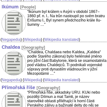
Ikúnum
[
People
]
“Ikúnum byl králem v Asýrii v období 1867–
1860 př. n. l.. Na trůn nastoupil po svém bratru
Erišumu I.. Byl synem předchozího krále Ilu-
šummy …”
(
Negapedia
) (
Wikipedia
) (
Wikipedia translated
)
Chaldea
[
Geography
]
“Chaldea, Chaldaea nebo Kaldea, „Kaldea“
podle Starého zákona) bylo helénské jméno
pro jižní část Babylonie, která se osamostatnila
pod vládou Chaldejců. Ti podnikali vojenské
výpravy proti dynastiím vládnoucím v jižní
Mezopotámii …”
(
Negapedia
) (
Wikipedia
) (
Wikipedia translated
)
Přímořská říše
[
Geography
]
“Přímořská říše, akkadsky URU. KUki nebo
později Dilmun a mat Tamti, je název
starověké oblasti přiléhající k horní části
Perského zálivu a bažinaté delty do něj se