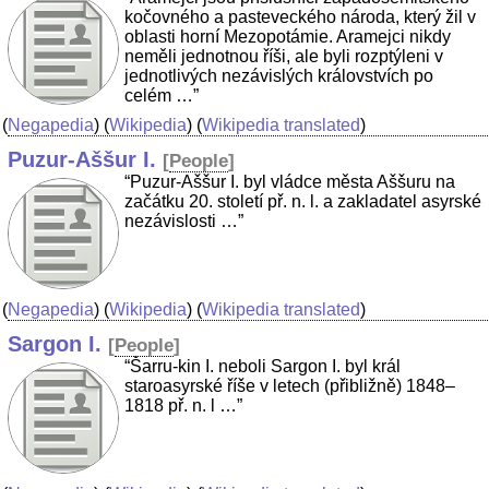
kočovného a pasteveckého národa, který žil v
oblasti horní Mezopotámie. Aramejci nikdy
neměli jednotnou říši, ale byli rozptýleni v
jednotlivých nezávislých královstvích po
celém …”
(
Negapedia
) (
Wikipedia
) (
Wikipedia translated
)
Puzur-Aššur I.
[
People
]
“Puzur-Aššur I. byl vládce města Aššuru na
začátku 20. století př. n. l. a zakladatel asyrské
nezávislosti …”
(
Negapedia
) (
Wikipedia
) (
Wikipedia translated
)
Sargon I.
[
People
]
“Šarru-kin I. neboli Sargon I. byl král
staroasyrské říše v letech (přibližně) 1848–
1818 př. n. l …”