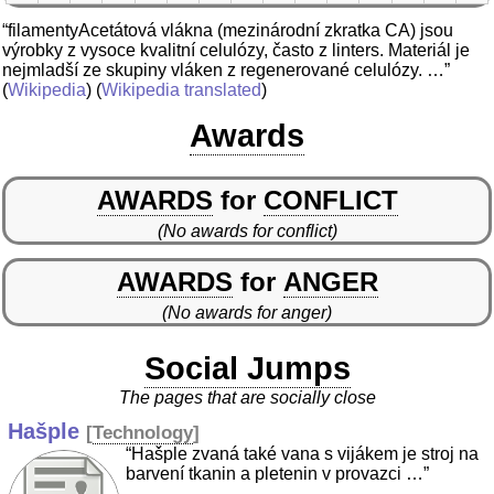
“filamentyAcetátová vlákna (mezinárodní zkratka CA) jsou
výrobky z vysoce kvalitní celulózy, často z linters. Materiál je
nejmladší ze skupiny vláken z regenerované celulózy. …”
(
Wikipedia
) (
Wikipedia translated
)
Awards
AWARDS
for
CONFLICT
(No awards for conflict)
AWARDS
for
ANGER
(No awards for anger)
Social Jumps
The pages that are socially close
Hašple
[
Technology
]
“Hašple zvaná také vana s vijákem je stroj na
barvení tkanin a pletenin v provazci …”