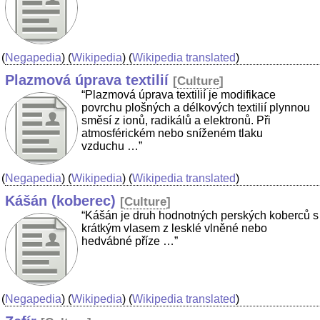
(
Negapedia
) (
Wikipedia
) (
Wikipedia translated
)
Plazmová úprava textilií
[
Culture
]
“Plazmová úprava textilií je modifikace
povrchu plošných a délkových textilií plynnou
směsí z ionů, radikálů a elektronů. Při
atmosférickém nebo sníženém tlaku
vzduchu …”
(
Negapedia
) (
Wikipedia
) (
Wikipedia translated
)
Kášán (koberec)
[
Culture
]
“Kášán je druh hodnotných perských koberců s
krátkým vlasem z lesklé vlněné nebo
hedvábné příze …”
(
Negapedia
) (
Wikipedia
) (
Wikipedia translated
)