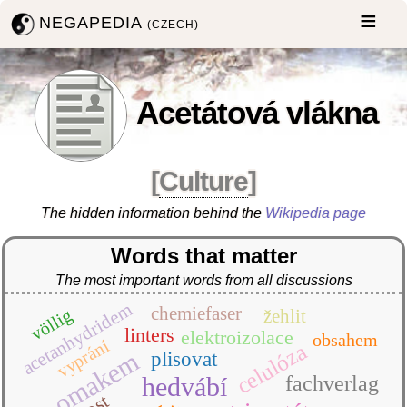
NEGAPEDIA
(CZECH)
Acetátová vlákna
[
Culture
]
The hidden information behind the
Wikipedia page
Words that matter
The most important words from all discussions
acetanhydridem
chemiefaser
völlig
žehlit
linters
elektroizolace
obsahem
vyprání
celulóza
omakem
plisovat
hedvábí
fachverlag