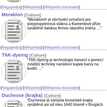
(
Negapedia
) (
Wikipedia
) (
Wikipedia translated
)
Meraklon
[
Culture
]
“Meraklon® je obchodní označení pro
polypropylenová vlákna a filamentové příze
vyráběné italskou firmou stejného jména …”
(
Negapedia
) (
Wikipedia
) (
Wikipedia translated
)
TAK-dyeing
[
Culture
]
“TAK-dyeing je technologie barvení s pomocí
zvláštní techniky nanášení kapek barvy na
textilii …”
(
Negapedia
) (
Wikipedia
) (
Wikipedia translated
)
Duchesse (krajka)
[
Culture
]
“Duchesse je varianta bruselské krajky
vyráběná asi od roku 1840 hlavně v Brugách.