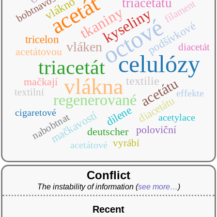
bobtnavost
acetát
vlákno
triacetátu
filament
tkaniny
kyseliny
octové
podšívkové
tricelon
vláken
diacetát
acetátovou
celulózy
triacetát
vlákna
textilie
acetátu
mačkají
textilní
effekte
regenerované
diacetátu
dilene
cigaretové
mačkavostí
nabobtnat
acetylace
poloviční
deutscher
vyrábí
acetátové
Conflict
The instability of information
(
see more…
)
Recent