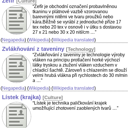
Zefír
[
Culture
]
“Zefír je obchodní označení probavlněnou
tkaninu v plátnové vazbě vzorovanou
barevnými nitěmi ve tvaru proužků nebo
kára.Běžně se vyrábí z jednoduché příze 17
tex nebo 20 tex v osnově i v útku s dostavou
27 x 21 nebo 30 x 20 nití/cm …”
(
Negapedia
) (
Wikipedia
) (
Wikipedia translated
)
Zvlákňování z taveniny
[
Technology
]
“Zvlákňování z taveniny je technologie výroby
vláken na principu protlačení horké výchozí
látky tryskou a ztužení vláken vzduchem v
chladicí šachtě. Zároveň s chlazením se dlouží
velmi hrubá vlákna při rychlostech do 30 m/min
a …”
(
Negapedia
) (
Wikipedia
) (
Wikipedia translated
)
Lístek (krajka)
[
Culture
]
“Lístek je technika paličkování krajek
umožňující zhotovení zaoblených tvarů …”