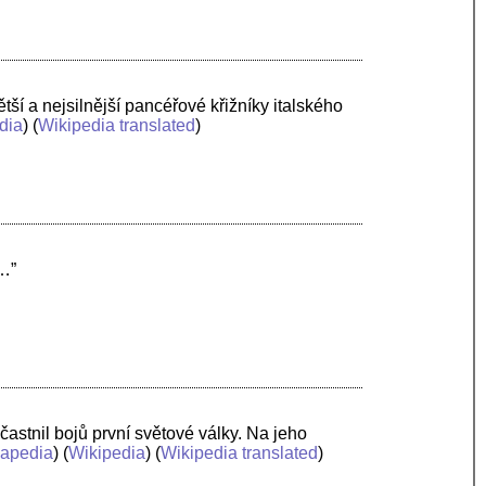
tší a nejsilnější pancéřové křižníky italského
dia
) (
Wikipedia translated
)
 …”
astnil bojů první světové války. Na jeho
apedia
) (
Wikipedia
) (
Wikipedia translated
)