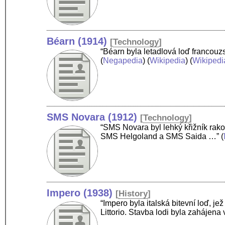
Béarn (1914)
[
Technology
]
“Béarn byla letadlová loď francou
(
Negapedia
) (
Wikipedia
) (
Wikipedi
SMS Novara (1912)
[
Technology
]
“SMS Novara byl lehký křižník rako
SMS Helgoland a SMS Saida …”
(
Impero (1938)
[
History
]
“Impero byla italská bitevní loď, je
Littorio. Stavba lodi byla zahájena