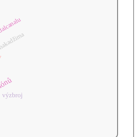
alcanalu
nakadžima
r
y
nónů
výzbroj