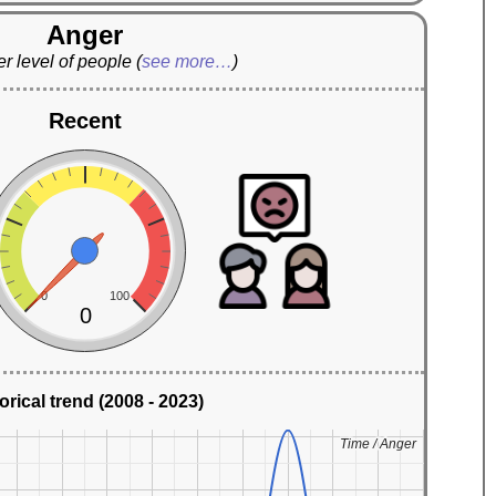
Anger
r level of people
(
see more…
)
Recent
0
100
0
orical trend (2008 - 2023)
Time / Anger
Time / Anger