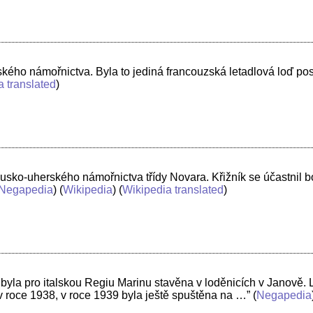
zského námořnictva. Byla to jediná francouzská letadlová loď p
a translated
)
usko-uherského námořnictva třídy Novara. Křižník se účastnil bo
Negapedia
) (
Wikipedia
) (
Wikipedia translated
)
ž byla pro italskou Regiu Marinu stavěna v loděnicích v Janově. L
 v roce 1938, v roce 1939 byla ještě spuštěna na …”
(
Negapedia