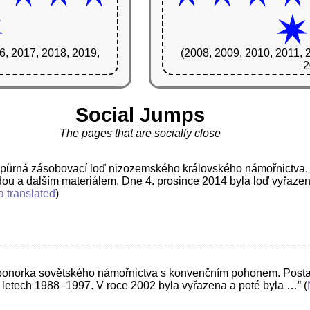
6, 2017, 2018, 2019,
(2008, 2009, 2010, 2011, 
2
Social Jumps
The pages that are socially close
]
odpůrná zásobovací loď nizozemského královského námořnictva.
odou a dalším materiálem. Dne 4. prosince 2014 byla loď vyřaze
a translated
)
í ponorka sovětského námořnictva s konvenčním pohonem. Posta
v letech 1988–1997. V roce 2002 byla vyřazena a poté byla …”
(