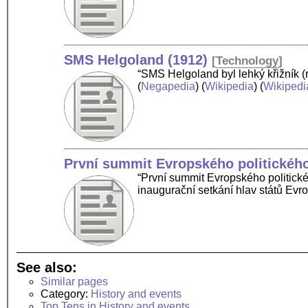
SMS Helgoland (1912)
[
Technology
]
“SMS Helgoland byl lehký křižník (
(
Negapedia
) (
Wikipedia
) (
Wikipedi
První summit Evropského politického
“První summit Evropského politické
inaugurační setkání hlav států Evr
See also:
Similar pages
Category:
History and events
Top Tens in History and events