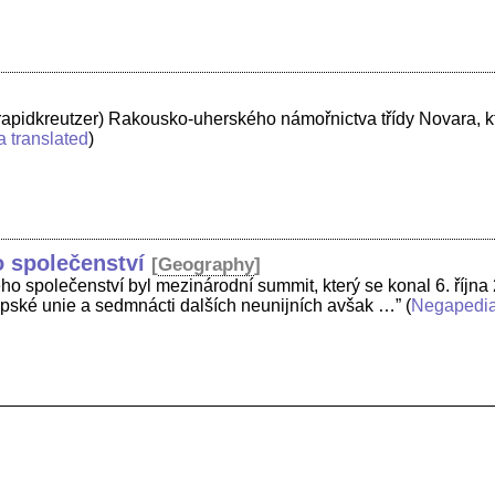
rapidkreutzer) Rakousko-uherského námořnictva třídy Novara, kt
a translated
)
 společenství
[
Geography
]
ho společenství byl mezinárodní summit, který se konal 6. října
opské unie a sedmnácti dalších neunijních avšak …”
(
Negapedi