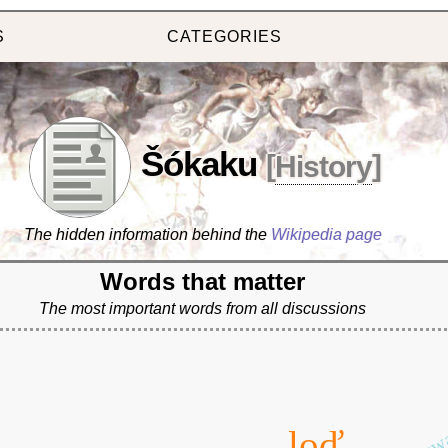
S
CATEGORIES
Šókaku
[
History
]
The hidden information behind the
Wikipedia page
Words that matter
The most important words from all discussions
cornw
loď