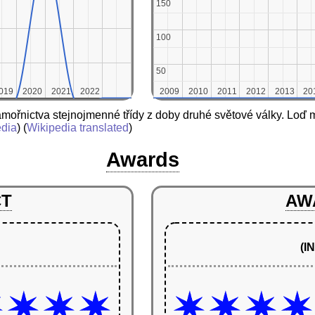
150
150
100
100
50
50
019
019
2020
2020
2021
2021
2022
2022
2009
2009
2010
2010
2011
2011
2012
2012
2013
2013
20
20
ořnictva stejnojmenné třídy z doby druhé světové války. Loď mě
edia
) (
Wikipedia translated
)
Awards
CT
AW
(I