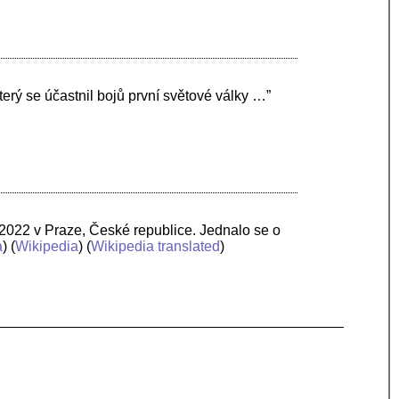
erý se účastnil bojů první světové války …”
 2022 v Praze, České republice. Jednalo se o
a
) (
Wikipedia
) (
Wikipedia translated
)