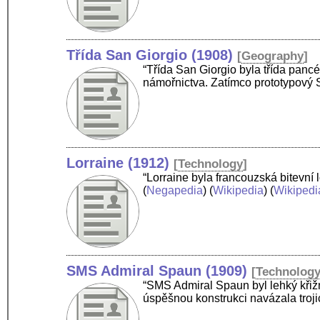
Třída San Giorgio (1908)
[
Geography
]
“Třída San Giorgio byla třída pancé
námořnictva. Zatímco prototypový S
Lorraine (1912)
[
Technology
]
“Lorraine byla francouzská bitevní 
(
Negapedia
) (
Wikipedia
) (
Wikipedi
SMS Admiral Spaun (1909)
[
Technolog
“SMS Admiral Spaun byl lehký křižn
úspěšnou konstrukci navázala troji