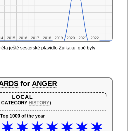
14
14
2015
2015
2016
2016
2017
2017
2018
2018
2019
2019
2020
2020
2021
2021
2022
2022
la ještě sesterské plavidlo Zuikaku, obě byly
ARDS
for
ANGER
LOCAL
N CATEGORY
HISTORY
)
Top 1000 of the year