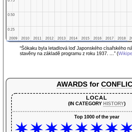
0.75
0.75
0.50
0.50
0.25
0.25
2009
2009
2010
2010
2011
2011
2012
2012
2013
2013
2014
2014
2015
2015
2016
2016
2017
2017
2018
2018
2
2
“Šókaku byla letadlová loď Japonského císařského nám
stavěny na základě programu z roku 1937. …”
(
Wikip
AWARDS
for
CONFLI
LOCAL
(IN CATEGORY
HISTORY
)
Top 1000 of the year