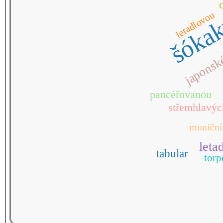
letadlovou
šóka
japonsk
pancéřovanou
střemhlavýc
muniční
leta
tabular
tor